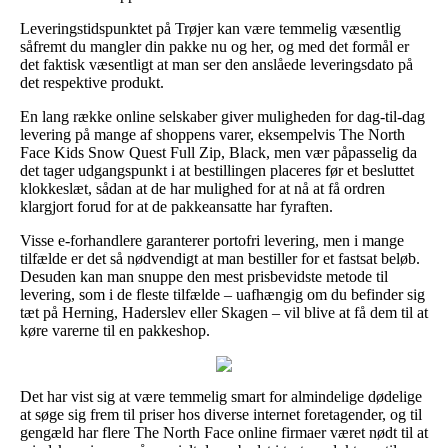
Leveringstidspunktet på Trøjer kan være temmelig væsentlig
såfremt du mangler din pakke nu og her, og med det formål er
det faktisk væsentligt at man ser den anslåede leveringsdato på
det respektive produkt.
En lang række online selskaber giver muligheden for dag-til-dag
levering på mange af shoppens varer, eksempelvis The North
Face Kids Snow Quest Full Zip, Black, men vær påpasselig da
det tager udgangspunkt i at bestillingen placeres før et besluttet
klokkeslæt, sådan at de har mulighed for at nå at få ordren
klargjort forud for at de pakkeansatte har fyraften.
Visse e-forhandlere garanterer portofri levering, men i mange
tilfælde er det så nødvendigt at man bestiller for et fastsat beløb.
Desuden kan man snuppe den mest prisbevidste metode til
levering, som i de fleste tilfælde – uafhængig om du befinder sig
tæt på Herning, Haderslev eller Skagen – vil blive at få dem til at
køre varerne til en pakkeshop.
Det har vist sig at være temmelig smart for almindelige dødelige
at søge sig frem til priser hos diverse internet foretagender, og til
gengæld har flere The North Face online firmaer været nødt til at