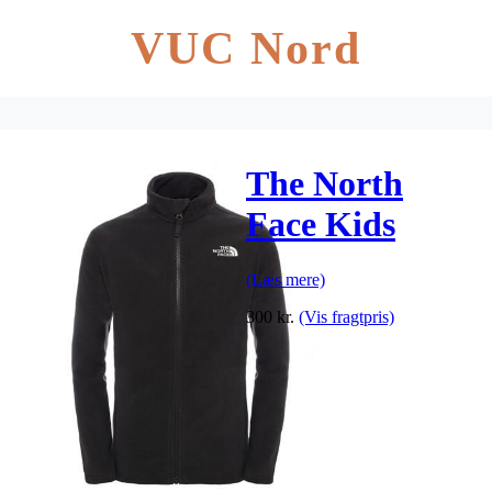
VUC Nord
The North
Face Kids
Snow Quest
(Læs mere)
Full Zip,
300
kr.
(Vis fragtpris)
Black