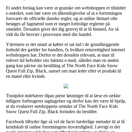
Et andet forslag kan være at granske om webshoppen er tilsluttet
e-mærket, som bør være en tilkendegivelse af at e-forretningen
forsvarer de officielle danske regler, og at online firmaet ofte
besøges af fagmænd som er meget fortrolige reglerne på
området. Desuden giver det dig genvej til at få bistand, for så
vidt du får besvær i processen med din handel.
Ydermere er det smart at køber er sat ind i de grundlæggende
forhold der gælder for handlen, fx hvilken returrettighed internet
webshoppen har. Derfor er det desuden relevant, at man til
enhver tid beholder ens faktura e-mail, således man en anden
gang kan påvise sin bestilling af The North Face Kids Snow
Quest Full Zip, Black, uanset om man leder efter et produkt til
en mand eller kvinde.
Trustpilot indebærer tilpas pæne løsninger til at læse en række
tidligere forbrugeres iagttagelser og derfor kan det være til hjælp,
at du evaluerer netshoppens omtaler af The North Face Kids
Snow Quest Full Zip, Black forinden du bestiller.
Facebook tilbyder lige så vel de facto hæderlige metoder til at få
kendskab til online forretningens troværdighed. I øvrigt er der