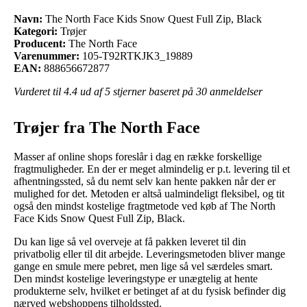
Navn:
The North Face Kids Snow Quest Full Zip, Black
Kategori:
Trøjer
Producent:
The North Face
Varenummer:
105-T92RTKJK3_19889
EAN:
888656672877
Vurderet til
4.4
ud af 5 stjerner baseret på
30
anmeldelser
Trøjer fra The North Face
Masser af online shops foreslår i dag en række forskellige
fragtmuligheder. En der er meget almindelig er p.t. levering til et
afhentningssted, så du nemt selv kan hente pakken når der er
mulighed for det. Metoden er altså ualmindeligt fleksibel, og tit
også den mindst kostelige fragtmetode ved køb af The North
Face Kids Snow Quest Full Zip, Black.
Du kan lige så vel overveje at få pakken leveret til din
privatbolig eller til dit arbejde. Leveringsmetoden bliver mange
gange en smule mere pebret, men lige så vel særdeles smart.
Den mindst kostelige leveringstype er unægtelig at hente
produkterne selv, hvilket er betinget af at du fysisk befinder dig
nærved webshoppens tilholdssted.