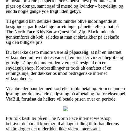
mindske priserne på specielt deres bedst i test produkter – til
piger og drenge, samt også til mænd og kvinder – betydeligt, og
endda nogle gange yde fragt uden gebyr.
Til gengæld kan det ikke desto mindre blive indbringende at
besigtige et par forskellige forretninger på nettet efter rabat på
The North Face Kids Snow Quest Full Zip, Black inden du
gennemfører dit køb, således at man er skråsikker på at skaffe
sig den billigste pris.
Du bør ikke desto mindre være så påpasselig, at når en internet
virksomhed udlover deres varer til en pris der virker ubegribelig
gunstig, så bør det undertiden være et faresignal om en
snydagtig shop. Kortbestillinger er trods alt omfattet af en
retningslinje, der dækker os imod bedrageriske internet
virksomheder.
Vi anbefaler handler med kort eller mobilbetaling. Som en anden
løsning bør du anvende en løsning på afbetaling fra for eksempel
ViaBill, forudsat du hellere vil betale prisen over en periode.
Før folk bestiller på en The North Face internet webshop
behøver de når alt kommer til alt tage stilling til forhandlerens
vilkår, dog er det undertiden ikke videre interessant.