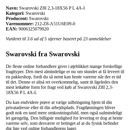
Navn:
Swarovski Z8I 2,3-18X56 P L 4A-I
Kategori:
Swarovski
Producent:
Swarovski
Varenummer:
212-Z8-A51U6E09-0
EAN:
9006325079920
Vurderet til
3.6
ud af 5 stjerner baseret på
23
anmeldelser
Swarovski fra Swarovski
De fleste online forhandlere giver i øjeblikket mange forskellige
fragttyper. Den mest almindelige er nu om stunder at få leveret til
en pakkeshop, fordi du så nemt kan hente varerne når der er tid
til det. Denne er altså ret overkommelig, samt tit ligeledes den
mest letkøbte form for fragt ved køb af Swarovski Z8I 2,3-
18X56 P L 4A-I.
Du kan endvidere prøve at vælge udbringning hjem til din
privatadresse eller til din arbejdsplads. Fragtløsningen bliver
godt nok en tand mere omkostningsfuld, men også ualmindeligt
let gængelig. Den billigste mulighed for levering er dog at hente
varerne selv, som desværre er betinget af at du fysisk befinder
dig lige ved online forhandlerens lager.