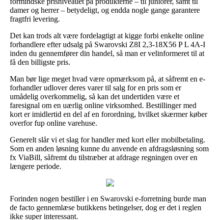
formindske prisniveauet på produkterne – til juniorer, samt til
damer og herrer – betydeligt, og endda nogle gange garantere
fragtfri levering.
Det kan trods alt være fordelagtigt at kigge forbi enkelte online
forhandlere efter udsalg på Swarovski Z8I 2,3-18X56 P L 4A-I
inden du gennemfører din handel, så man er velinformeret til at
få den billigste pris.
Man bør lige meget hvad være opmærksom på, at såfremt en e-
forhandler udlover deres varer til salg for en pris som er
umådelig overkommelig, så kan det undertiden være et
faresignal om en uærlig online virksomhed. Bestillinger med
kort er imidlertid en del af en forordning, hvilket skærmer køber
overfor fup online varehuse.
Generelt slår vi et slag for handler med kort eller mobilbetaling.
Som en anden løsning kunne du anvende en afdragsløsning som
fx ViaBill, såfremt du tilstræber at afdrage regningen over en
længere periode.
Forinden nogen bestiller i en Swarovski e-forretning burde man
de facto gennemlæse butikkens betingelser, dog er det i reglen
ikke super interessant.