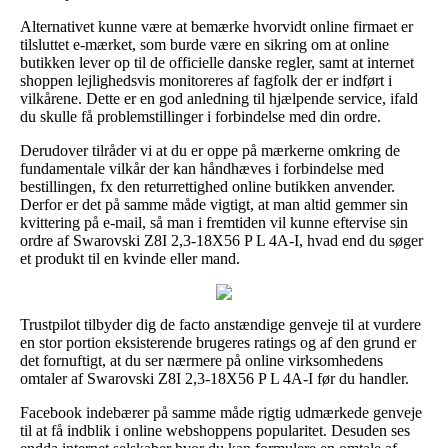
Alternativet kunne være at bemærke hvorvidt online firmaet er
tilsluttet e-mærket, som burde være en sikring om at online
butikken lever op til de officielle danske regler, samt at internet
shoppen lejlighedsvis monitoreres af fagfolk der er indført i
vilkårene. Dette er en god anledning til hjælpende service, ifald
du skulle få problemstillinger i forbindelse med din ordre.
Derudover tilråder vi at du er oppe på mærkerne omkring de
fundamentale vilkår der kan håndhæves i forbindelse med
bestillingen, fx den returrettighed online butikken anvender.
Derfor er det på samme måde vigtigt, at man altid gemmer sin
kvittering på e-mail, så man i fremtiden vil kunne eftervise sin
ordre af Swarovski Z8I 2,3-18X56 P L 4A-I, hvad end du søger
et produkt til en kvinde eller mand.
Trustpilot tilbyder dig de facto anstændige genveje til at vurdere
en stor portion eksisterende brugeres ratings og af den grund er
det fornuftigt, at du ser nærmere på online virksomhedens
omtaler af Swarovski Z8I 2,3-18X56 P L 4A-I før du handler.
Facebook indebærer på samme måde rigtig udmærkede genveje
til at få indblik i online webshoppens popularitet. Desuden ses