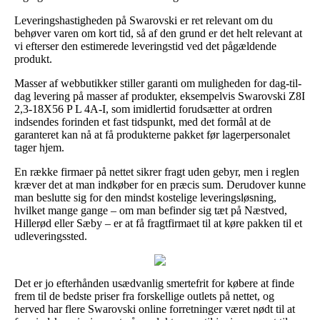
Leveringshastigheden på Swarovski er ret relevant om du
behøver varen om kort tid, så af den grund er det helt relevant at
vi efterser den estimerede leveringstid ved det pågældende
produkt.
Masser af webbutikker stiller garanti om muligheden for dag-til-
dag levering på masser af produkter, eksempelvis Swarovski Z8I
2,3-18X56 P L 4A-I, som imidlertid forudsætter at ordren
indsendes forinden et fast tidspunkt, med det formål at de
garanteret kan nå at få produkterne pakket før lagerpersonalet
tager hjem.
En række firmaer på nettet sikrer fragt uden gebyr, men i reglen
kræver det at man indkøber for en præcis sum. Derudover kunne
man beslutte sig for den mindst kostelige leveringsløsning,
hvilket mange gange – om man befinder sig tæt på Næstved,
Hillerød eller Sæby – er at få fragtfirmaet til at køre pakken til et
udleveringssted.
Det er jo efterhånden usædvanlig smertefrit for købere at finde
frem til de bedste priser fra forskellige outlets på nettet, og
herved har flere Swarovski online forretninger været nødt til at