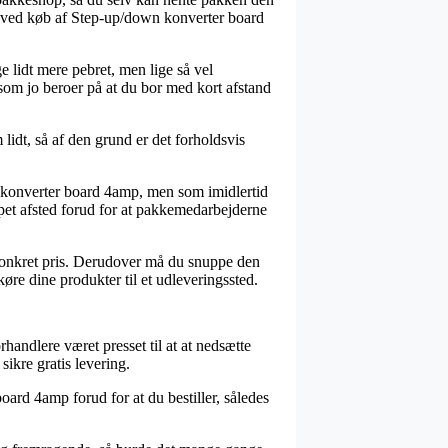
rm ved køb af Step-up/down konverter board
e lidt mere pebret, men lige så vel
som jo beroer på at du bor med kort afstand
lidt, så af den grund er det forholdsvis
n konverter board 4amp, men som imidlertid
ippet afsted forud for at pakkemedarbejderne
n konkret pris. Derudover må du snuppe den
køre dine produkter til et udleveringssted.
rhandlere været presset til at at nedsætte
ikre gratis levering.
oard 4amp forud for at du bestiller, således