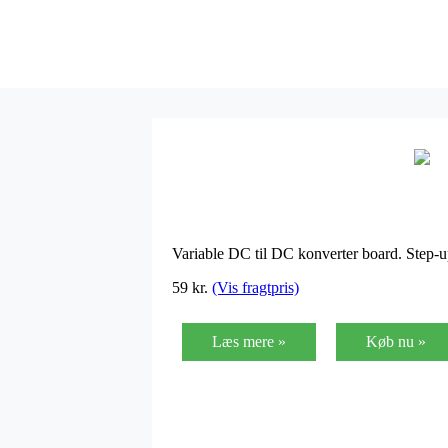
Variable DC til DC konverter board. Step-u
59
kr.
(Vis fragtpris)
Læs mere »
Køb nu »