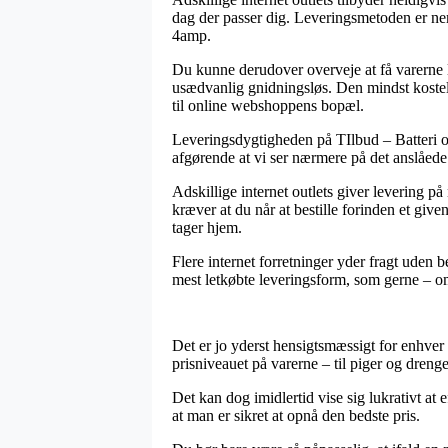
dag der passer dig. Leveringsmetoden er nem
4amp.
Du kunne derudover overveje at få varerne lev
usædvanlig gnidningsløs. Den mindst kosteli
til online webshoppens bopæl.
Leveringsdygtigheden på TIlbud – Batteri og 
afgørende at vi ser nærmere på det anslåede
Adskillige internet outlets giver levering
kræver at du når at bestille forinden et give
tager hjem.
Flere internet forretninger yder fragt uden
mest letkøbte leveringsform, som gerne – om m
Det er jo yderst hensigtsmæssigt for enhver a
prisniveauet på varerne – til piger og dreng
Det kan dog imidlertid vise sig lukrativt at
at man er sikret at opnå den bedste pris.