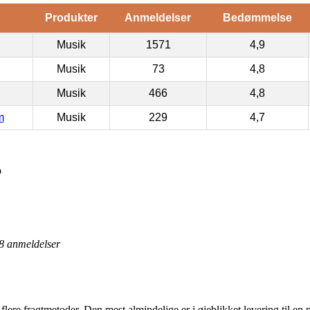
Produkter
Anmeldelser
Bedømmelse
Musik
1571
4,9
Musik
73
4,8
Musik
466
4,8
m
Musik
229
4,7
p
8
anmeldelser
is flere fragtmetoder. Den mest almindelige er i øjeblikket levering til 