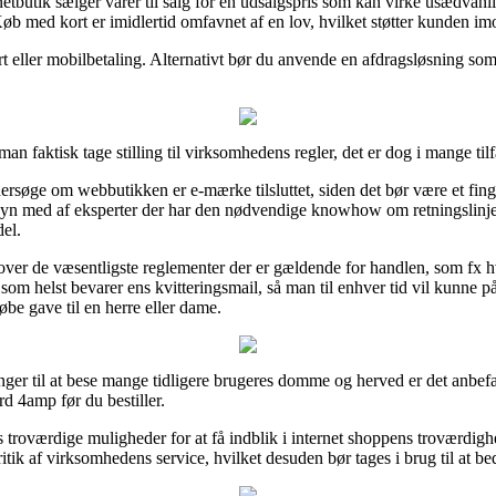
 netbutik sælger varer til salg for en udsalgspris som kan virke usædva
øb med kort er imidlertid omfavnet af en lov, hvilket støtter kunden imo
t eller mobilbetaling. Alternativt bør du anvende en afdragsløsning som f
man faktisk tage stilling til virksomhedens regler, det er dog i mange t
dersøge om webbutikken er e-mærke tilsluttet, siden det bør være et fi
tilsyn med af eksperter der har den nødvendige knowhow om retningslinje
el.
over de væsentligste reglementer der er gældende for handlen, som fx hvi
år som helst bevarer ens kvitteringsmail, så man til enhver tid vil kunne
be gave til en herre eller dame.
inger til at bese mange tidligere brugeres domme og herved er det anbef
d 4amp før du bestiller.
s troværdige muligheder for at få indblik i internet shoppens troværdigh
tik af virksomhedens service, hvilket desuden bør tages i brug til at 