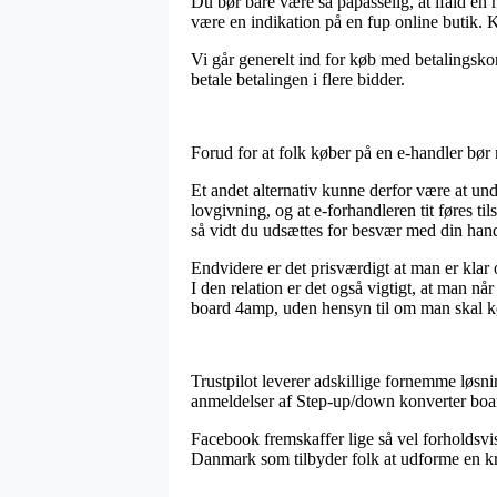
Du bør bare være så påpasselig, at ifald en
være en indikation på en fup online butik. K
Vi går generelt ind for køb med betalingskor
betale betalingen i flere bidder.
Forud for at folk køber på en e-handler bør 
Et andet alternativ kunne derfor være at un
lovgivning, og at e-forhandleren tit føres 
så vidt du udsættes for besvær med din hand
Endvidere er det prisværdigt at man er klar 
I den relation er det også vigtigt, at man n
board 4amp, uden hensyn til om man skal kø
Trustpilot leverer adskillige fornemme løsn
anmeldelser af Step-up/down konverter boar
Facebook fremskaffer lige så vel forholdsvi
Danmark som tilbyder folk at udforme en kri