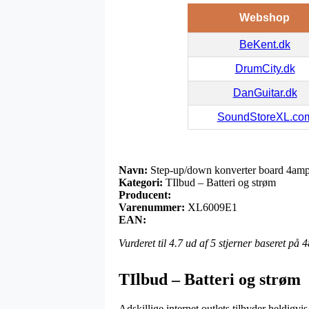
Webshop
BeKent.dk
DrumCity.dk
DanGuitar.dk
SoundStoreXL.co
Navn:
Step-up/down konverter board 4am
Kategori:
TIlbud – Batteri og strøm
Producent:
Varenummer:
XL6009E1
EAN:
Vurderet til
4.7
ud af 5 stjerner baseret på
4
TIlbud – Batteri og strøm
Adskillige internet outlets tilbyder heldigv