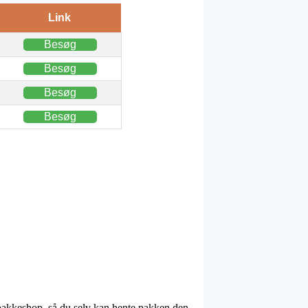
Link
Besøg
Besøg
Besøg
Besøg
en pakkeshop, så du selv kan hente pakken den