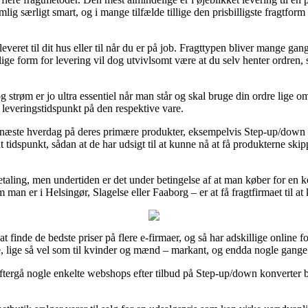
lig særligt smart, og i mange tilfælde tillige den prisbilligste fragtfo
eret til dit hus eller til når du er på job. Fragttypen bliver mange gang
ge form for levering vil dog utvivlsomt være at du selv henter ordren, 
strøm er jo ultra essentiel når man står og skal bruge din ordre lige om 
 leveringstidspunkt på den respektive vare.
 på næste hverdag på deres primære produkter, eksempelvis Step-up/dow
nt tidspunkt, sådan at de har udsigt til at kunne nå at få produkterne sk
 betaling, men undertiden er det under betingelse af at man køber for e
an er i Helsingør, Slagelse eller Faaborg – er at få fragtfirmaet til at 
t finde de bedste priser på flere e-firmaer, og så har adskillige online fo
e, lige så vel som til kvinder og mænd – markant, og endda nogle gange s
 eftergå nogle enkelte webshops efter tilbud på Step-up/down konverter b