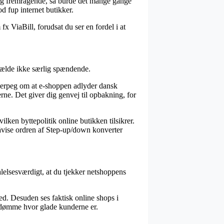
nlig fremragende, så burde det mange gange
d fup internet butikker.
x ViaBill, forudsat du ser en fordel i at
ilfælde ikke særlig spændende.
ngerpeg om at e-shoppen adlyder dansk
rne. Det giver dig genvej til opbakning, for
lken byttepolitik online butikken tilsikrer.
 påvise ordren af Step-up/down konverter
alelsesværdigt, at du tjekker netshoppens
ed. Desuden ses faktisk online shops i
bedømme hvor glade kunderne er.