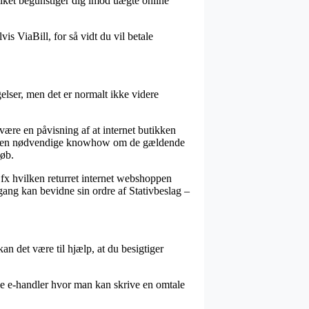
ilket begunstiger dig imod uægte online
vis ViaBill, for så vidt du vil betale
elser, men det er normalt ikke videre
ære en påvisning af at internet butikken
ar den nødvendige knowhow om de gældende
køb.
fx hvilken returret internet webshoppen
gang kan bevidne sin ordre af Stativbeslag –
an det være til hjælp, at du besigtiger
gle e-handler hvor man kan skrive en omtale