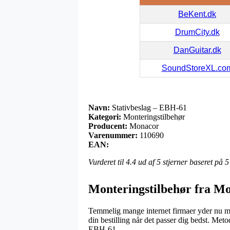
BeKent.dk
DrumCity.dk
DanGuitar.dk
SoundStoreXL.co
Navn:
Stativbeslag – EBH-61
Kategori:
Monteringstilbehør
Producent:
Monacor
Varenummer:
110690
EAN:
Vurderet til
4.4
ud af 5 stjerner baseret på
5
Monteringstilbehør fra M
Temmelig mange internet firmaer yder nu man
din bestilling når det passer dig bedst. Meto
EBH-61.