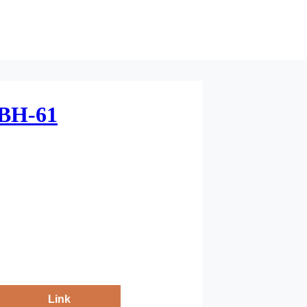
EBH-61
Link