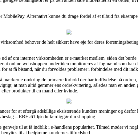
gængse betalingskort er på den anden side indbefattet af en orden, hv
ler MobilePay. Alternativt kunne du drage fordel af et tilbud fra eksempel
virksomhed behøver de helt sikkert have øje for deres forretningsbeting
 ud af om internet virksomheden er e-mærket medlem, siden det burde v
over at online webshoppen undertiden monitoreres af fagmænd som h
for at få bistand, når du forvoldes problemer i forbindelse med dit ind
på mærkerne omkring de primære forhold der har indflydelse på ordren, 
igtigt, at man altid gemmer ens ordrekvittering, således man en anden 
fter produkter til en mand eller kvinde.
ancer for at eftergå adskillige eksisterende kunders meninger og derfor k
ivbeslag – EBH-61 før du færdiggør din shopping.
 genveje til at få indblik i e-handlens popularitet. Tilmed møder vi no
e benyttes til at bedømme kundernes tilfredshed.