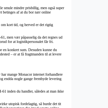
ille smule mindre prisbillig, men også super
et betinges af at du bor nær online
om kort tid, og herved er det rigtig
H-61, men vær påpasselig da det regnes ud
ud for at logistikpersonalet får fri.
s for en konkret sum. Desuden kunne du
ted – er at få fragtmanden til at levere
tiv har mange Monacor internet forhandlere
t, og endda nogle gange frembyde levering
EBH-61 inden du handler, således at man ikke
rke utopisk fordelagtig, så burde det tit