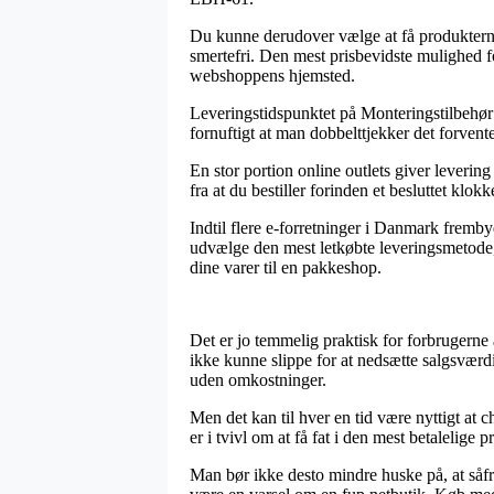
Du kunne derudover vælge at få produkterne le
smertefri. Den mest prisbevidste mulighed fo
webshoppens hjemsted.
Leveringstidspunktet på Monteringstilbehør k
fornuftigt at man dobbelttjekker det forven
En stor portion online outlets giver lever
fra at du bestiller forinden et besluttet klo
Indtil flere e-forretninger i Danmark fremb
udvælge den mest letkøbte leveringsmetode, 
dine varer til en pakkeshop.
Det er jo temmelig praktisk for forbrugerne 
ikke kunne slippe for at nedsætte salgsværd
uden omkostninger.
Men det kan til hver en tid være nyttigt at 
er i tvivl om at få fat i den mest betalelige pr
Man bør ikke desto mindre huske på, at såfre