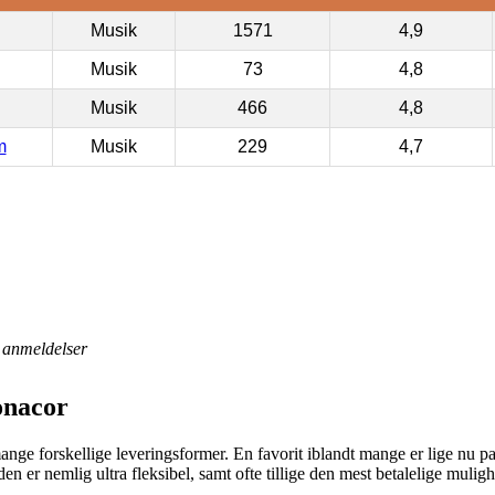
Musik
1571
4,9
Musik
73
4,8
Musik
466
4,8
m
Musik
229
4,7
anmeldelser
onacor
ge forskellige leveringsformer. En favorit iblandt mange er lige nu pa
den er nemlig ultra fleksibel, samt ofte tillige den mest betalelige mulig