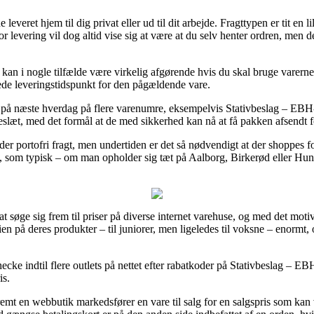
veret hjem til dig privat eller ud til dit arbejde. Fragttypen er tit en l
r levering vil dog altid vise sig at være at du selv henter ordren, men d
an i nogle tilfælde være virkelig afgørende hvis du skal bruge varerne 
tede leveringstidspunkt for den pågældende vare.
ing på næste hverdag på flere varenumre, eksempelvis Stativbeslag – EB
kkeslæt, med det formål at de med sikkerhed kan nå at få pakken afsendt for
yder portofri fragt, men undertiden er det så nødvendigt at der shoppe
som typisk – om man opholder sig tæt på Aalborg, Birkerød eller Hundes
at søge sig frem til priser på diverse internet varehuse, og med det mo
ien på deres produkter – til juniorer, men ligeledes til voksne – enorm
checke indtil flere outlets på nettet efter rabatkoder på Stativbeslag – 
is.
mt en webbutik markedsfører en vare til salg for en salgspris som kan vi