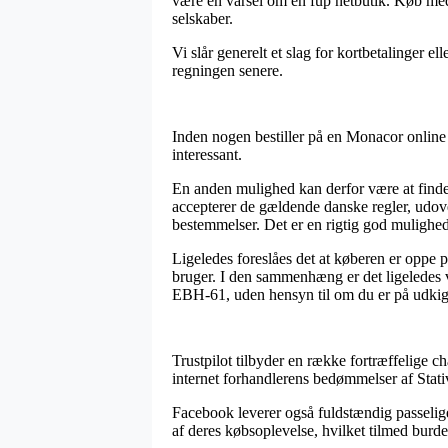
være en varsel om en fup netbutik. Køb med 
selskaber.
Vi slår generelt et slag for kortbetalinger el
regningen senere.
Inden nogen bestiller på en Monacor online 
interessant.
En anden mulighed kan derfor være at finde
accepterer de gældende danske regler, ud
bestemmelser. Det er en rigtig god mulighed 
Ligeledes foreslåes det at køberen er oppe 
bruger. I den sammenhæng er det ligeledes v
EBH-61, uden hensyn til om du er på udkig e
Trustpilot tilbyder en række fortræffelige ch
internet forhandlerens bedømmelser af Stat
Facebook leverer også fuldstændig passelige
af deres købsoplevelse, hvilket tilmed burd