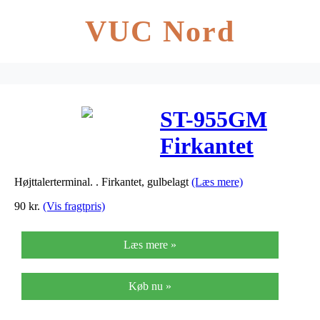
VUC Nord
ST-955GM
Firkantet
Guldbelagt
Højttalerterminal. . Firkantet, gulbelagt
(Læs mere)
Højttaler
90
kr.
(Vis fragtpris)
terminal
Læs mere »
Køb nu »