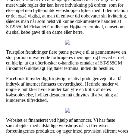
mest vitale regler der kan have indvirkning på ordren, som for
eksempel den byttepolitik webshoppen kører med. I den relation
er det også vigtigt, at man til enhver tid opbevarer sin kvittering,
således man når som helst vil kunne dokumentere handlen af
ST-955GM Firkantet Guldbelagt Højttaler terminal, uanset om
du skal købe gave til en dame eller herre.
Trustpilot frembringer flere pæne genveje til at gennemstøve en
stor portion nuværende forbrugeres meninger og herved er det
en hjælp, at du efterforsker e-handlens omtaler af ST-955GM
Firkantet Guldbelagt Højttaler terminal inden du bestiller.
Facebook tilbyder dig for øvrigt relativt gode genveje til at få
indtryk af internet firmaets troværdighed. Herinde møder vi
nogle e-butikker hvor kunder kan ytre en kritik af deres
købsoplevelse, hvilket desuden må udnyttes til afvejning af
kundernes tilfredshed.
Websitet er finansieret ved hjælp af annoncer. Vi har faste
samarbejder med adskillige webshops når vi fremviser
forretningernes produkter, og tager imod provision såfremt vores