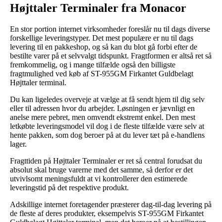
Højttaler Terminaler fra Monacor
En stor portion internet virksomheder foreslår nu til dags diverse
forskellige leveringstyper. Det mest populære er nu til dags
levering til en pakkeshop, og så kan du blot gå forbi efter de
bestilte varer på et selvvalgt tidspunkt. Fragtformen er altså ret så
fremkommelig, og i mange tilfælde også den billigste
fragtmulighed ved køb af ST-955GM Firkantet Guldbelagt
Højttaler terminal.
Du kan ligeledes overveje at vælge at få sendt hjem til dig selv
eller til adressen hvor du arbejder. Løsningen er jævnligt en
anelse mere pebret, men omvendt ekstremt enkel. Den mest
letkøbte leveringsmodel vil dog i de fleste tilfælde være selv at
hente pakken, som dog beroer på at du lever tæt på e-handlens
lager.
Fragttiden på Højttaler Terminaler er ret så central forudsat du
absolut skal bruge varerne med det samme, så derfor er det
utvivlsomt meningsfuldt at vi kontrollerer den estimerede
leveringstid på det respektive produkt.
Adskillige internet foretagender præsterer dag-til-dag levering på
de fleste af deres produkter, eksempelvis ST-955GM Firkantet