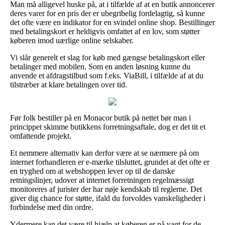
Man må alligevel huske på, at i tilfælde af at en butik annoncerer
deres varer for en pris der er ubegribelig fordelagtig, så kunne
det ofte være en indikator for en svindel online shop. Bestillinger
med betalingskort er heldigvis omfattet af en lov, som støtter
køberen imod uærlige online selskaber.
Vi slår generelt et slag for køb med gængse betalingskort eller
betalinger med mobilen. Som en anden løsning kunne du
anvende et afdragstilbud som f.eks. ViaBill, i tilfælde af at du
tilstræber at klare betalingen over tid.
Før folk bestiller på en Monacor butik på nettet bør man i
princippet skimme butikkens forretningsaftale, dog er det tit et
omfattende projekt.
Et nemmere alternativ kan derfor være at se nærmere på om
internet forhandleren er e-mærke tilsluttet, grundet at det ofte er
en tryghed om at webshoppen lever op til de danske
retningslinjer, udover at internet forretningen regelmæssigt
monitoreres af jurister der har nøje kendskab til reglerne. Det
giver dig chance for støtte, ifald du forvoldes vanskeligheder i
forbindelse med din ordre.
Ydermere kan det være til hjælp at køberen er på vagt for de