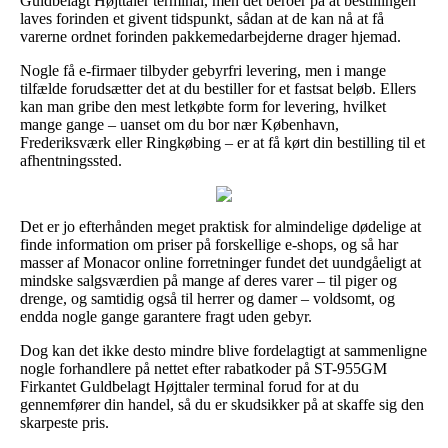
Guldbelagt Højttaler terminal, men det beroer på at bestillingen
laves forinden et givent tidspunkt, sådan at de kan nå at få
varerne ordnet forinden pakkemedarbejderne drager hjemad.
Nogle få e-firmaer tilbyder gebyrfri levering, men i mange
tilfælde forudsætter det at du bestiller for et fastsat beløb. Ellers
kan man gribe den mest letkøbte form for levering, hvilket
mange gange – uanset om du bor nær København,
Frederiksværk eller Ringkøbing – er at få kørt din bestilling til et
afhentningssted.
Det er jo efterhånden meget praktisk for almindelige dødelige at
finde information om priser på forskellige e-shops, og så har
masser af Monacor online forretninger fundet det uundgåeligt at
mindske salgsværdien på mange af deres varer – til piger og
drenge, og samtidig også til herrer og damer – voldsomt, og
endda nogle gange garantere fragt uden gebyr.
Dog kan det ikke desto mindre blive fordelagtigt at sammenligne
nogle forhandlere på nettet efter rabatkoder på ST-955GM
Firkantet Guldbelagt Højttaler terminal forud for at du
gennemfører din handel, så du er skudsikker på at skaffe sig den
skarpeste pris.