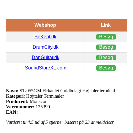
Webshop
Link
BeKent.dk
Besøg
DrumCity.dk
Besøg
DanGuitar.dk
Besøg
SoundStoreXL.com
Besøg
Navn:
ST-955GM Firkantet Guldbelagt Højttaler terminal
Kategori:
Højttaler Terminaler
Producent:
Monacor
Varenummer:
125390
EAN:
Vurderet til
4.5
ud af 5 stjerner baseret på
23
anmeldelser