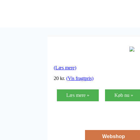
(Læs mere)
20
kr.
(Vis fragtpris)
Læs mere »
Køb nu »
Webshop