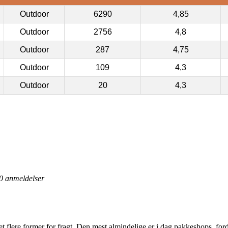
Outdoor
6290
4,85
Outdoor
2756
4,8
Outdoor
287
4,75
Outdoor
109
4,3
Outdoor
20
4,3
0
anmeldelser
t flere former for fragt. Den mest almindelige er i dag pakkeshops, fordi d