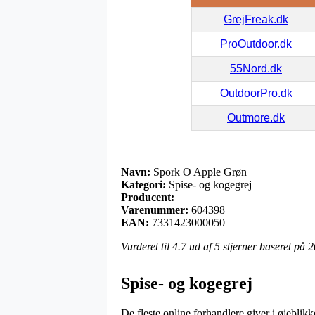
GrejFreak.dk
ProOutdoor.dk
55Nord.dk
OutdoorPro.dk
Outmore.dk
Navn:
Spork O Apple Grøn
Kategori:
Spise- og kogegrej
Producent:
Varenummer:
604398
EAN:
7331423000050
Vurderet til
4.7
ud af 5 stjerner baseret på
2
Spise- og kogegrej
De fleste online forhandlere giver i øjeblikke