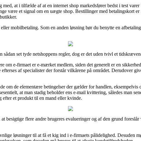
, at i tilfælde af at en internet shop markedsfører bedst i test varer t
nge være et signal om en uægte shop. Bestillinger med betalingskort er 
butikker.
 eller mobilbetaling. Som en anden løsning bør du benytte en afbetaling
sådan set tyde netshoppens regler, dog er det uden tvivl et tidskræven
re om e-firmaet er e-mærket medlem, siden det generelt er en sikkerhed 
e efterses af specialister der forstår vilkårene på området. Derudover g
nde om de elementære betingelser der gælder for handlen, eksempelvis
sesentielt, at man stadig beholder ens e-mail kvittering, således man s
efter et produkt til en mand eller kvinde.
il at besigtige flere andre brugeres evalueringer og af den grund foreslår
ge løsninger til at få et kig ind i e-firmaets pålidelighed. Desuden m
soplevelsen, som desuden må bruges til at afveje kundetilfredsheden.