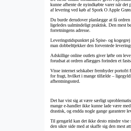
kunne afhente de nyindkøbte varer når det 
af levering ved køb af Spork O Apple Grøn
Du burde derudover planlægge at få ordren lev
ligeledes ualmindeligt praktisk. Den mest bet
forretningens adresse.
Leveringstidspunktet på Spise- og kogegrej er
man dobbelttjekker den forventede leverings
Adskillige online outlets giver løfte om le
forudsat at ordren aflægges forinden et fast
Visse internet selskaber frembyder portofri
for fragt, hvilket i mange tilfælde – ligegyl
afhentningssted.
Det har vist sig at være særligt uproblematis
mange e-handler ikke kunne lade være med at
drastisk, og endda nogle gange garantere l
Til gengæld kan det ikke desto mindre vise s
den sikre side med at skaffe sig den mest att