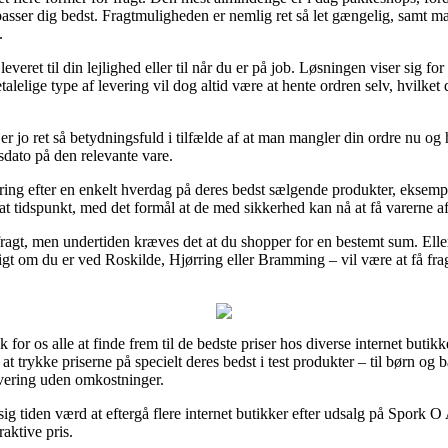
passer dig bedst. Fragtmuligheden er nemlig ret så let gængelig, samt 
.
eret til din lejlighed eller til når du er på job. Løsningen viser sig for
alelige type af levering vil dog altid være at hente ordren selv, hvilket
 jo ret så betydningsfuld i tilfælde af at man mangler din ordre nu og he
dato på den relevante vare.
vering efter en enkelt hverdag på deres bedst sælgende produkter, ekse
sat tidspunkt, med det formål at de med sikkerhed kan nå at få varerne a
 fragt, men undertiden kræves det at du shopper for en bestemt sum. Ell
digt om du er ved Roskilde, Hjørring eller Bramming – vil være at få frag
k for os alle at finde frem til de bedste priser hos diverse internet buti
 trykke priserne på specielt deres bedst i test produkter – til børn og
evering uden omkostninger.
ig tiden værd at eftergå flere internet butikker efter udsalg på Spork O
raktive pris.