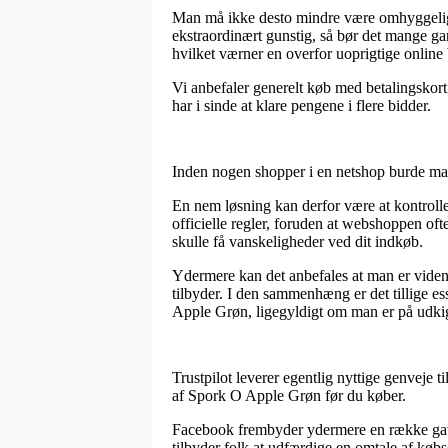
Man må ikke desto mindre være omhyggelig med
ekstraordinært gunstig, så bør det mange ga
hvilket værner en overfor uoprigtige online 
Vi anbefaler generelt køb med betalingskort
har i sinde at klare pengene i flere bidder.
Inden nogen shopper i en netshop burde man 
En nem løsning kan derfor være at kontrolle
officielle regler, foruden at webshoppen oft
skulle få vanskeligheder ved dit indkøb.
Ydermere kan det anbefales at man er vide
tilbyder. I den sammenhæng er det tillige es
Apple Grøn, ligegyldigt om man er på udkig 
Trustpilot leverer egentlig nyttige genveje t
af Spork O Apple Grøn før du køber.
Facebook frembyder ydermere en række gavnli
tilbyder folk at udfærdige en omtale af køb