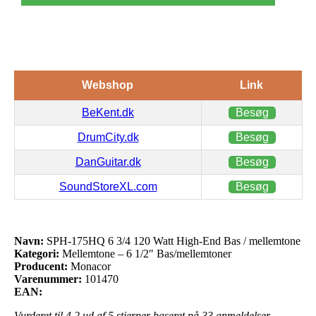
Webshop
Link
BeKent.dk
Besøg
DrumCity.dk
Besøg
DanGuitar.dk
Besøg
SoundStoreXL.com
Besøg
Navn:
SPH-175HQ 6 3/4 120 Watt High-End Bas / mellemtone
Kategori:
Mellemtone – 6 1/2″ Bas/mellemtoner
Producent:
Monacor
Varenummer:
101470
EAN:
Vurderet til
4.2
ud af 5 stjerner baseret på
33
anmeldelser