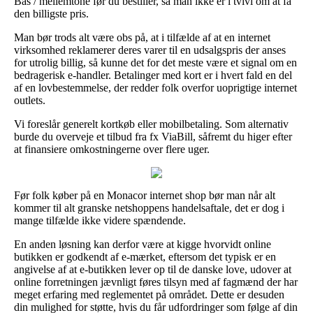
Bas / mellemtone før du bestiller, så man ikke er i tvivl om at få
den billigste pris.
Man bør trods alt være obs på, at i tilfælde af at en internet
virksomhed reklamerer deres varer til en udsalgspris der anses
for utrolig billig, så kunne det for det meste være et signal om en
bedragerisk e-handler. Betalinger med kort er i hvert fald en del
af en lovbestemmelse, der redder folk overfor uoprigtige internet
outlets.
Vi foreslår generelt kortkøb eller mobilbetaling. Som alternativ
burde du overveje et tilbud fra fx ViaBill, såfremt du higer efter
at finansiere omkostningerne over flere uger.
Før folk køber på en Monacor internet shop bør man når alt
kommer til alt granske netshoppens handelsaftale, det er dog i
mange tilfælde ikke videre spændende.
En anden løsning kan derfor være at kigge hvorvidt online
butikken er godkendt af e-mærket, eftersom det typisk er en
angivelse af at e-butikken lever op til de danske love, udover at
online forretningen jævnligt føres tilsyn med af fagmænd der har
meget erfaring med reglementet på området. Dette er desuden
din mulighed for støtte, hvis du får udfordringer som følge af din