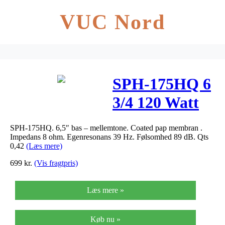
VUC Nord
SPH-175HQ 6
3/4 120 Watt
High-End Bas
SPH-175HQ. 6,5″ bas – mellemtone. Coated pap membran .
/ mellemtone
Impedans 8 ohm. Egenresonans 39 Hz. Følsomhed 89 dB. Qts
0,42
(Læs mere)
699
kr.
(Vis fragtpris)
Læs mere »
Køb nu »