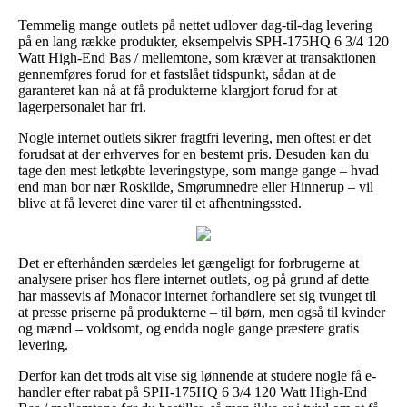
Temmelig mange outlets på nettet udlover dag-til-dag levering
på en lang række produkter, eksempelvis SPH-175HQ 6 3/4 120
Watt High-End Bas / mellemtone, som kræver at transaktionen
gennemføres forud for et fastslået tidspunkt, sådan at de
garanteret kan nå at få produkterne klargjort forud for at
lagerpersonalet har fri.
Nogle internet outlets sikrer fragtfri levering, men oftest er det
forudsat at der erhverves for en bestemt pris. Desuden kan du
tage den mest letkøbte leveringstype, som mange gange – hvad
end man bor nær Roskilde, Smørumnedre eller Hinnerup – vil
blive at få leveret dine varer til et afhentningssted.
Det er efterhånden særdeles let gængeligt for forbrugerne at
analysere priser hos flere internet outlets, og på grund af dette
har massevis af Monacor internet forhandlere set sig tvunget til
at presse priserne på produkterne – til børn, men også til kvinder
og mænd – voldsomt, og endda nogle gange præstere gratis
levering.
Derfor kan det trods alt vise sig lønnende at studere nogle få e-
handler efter rabat på SPH-175HQ 6 3/4 120 Watt High-End