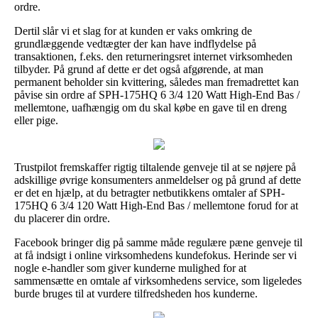
ordre.
Dertil slår vi et slag for at kunden er vaks omkring de
grundlæggende vedtægter der kan have indflydelse på
transaktionen, f.eks. den returneringsret internet virksomheden
tilbyder. På grund af dette er det også afgørende, at man
permanent beholder sin kvittering, således man fremadrettet kan
påvise sin ordre af SPH-175HQ 6 3/4 120 Watt High-End Bas /
mellemtone, uafhængig om du skal købe en gave til en dreng
eller pige.
Trustpilot fremskaffer rigtig tiltalende genveje til at se nøjere på
adskillige øvrige konsumenters anmeldelser og på grund af dette
er det en hjælp, at du betragter netbutikkens omtaler af SPH-
175HQ 6 3/4 120 Watt High-End Bas / mellemtone forud for at
du placerer din ordre.
Facebook bringer dig på samme måde regulære pæne genveje til
at få indsigt i online virksomhedens kundefokus. Herinde ser vi
nogle e-handler som giver kunderne mulighed for at
sammensætte en omtale af virksomhedens service, som ligeledes
burde bruges til at vurdere tilfredsheden hos kunderne.