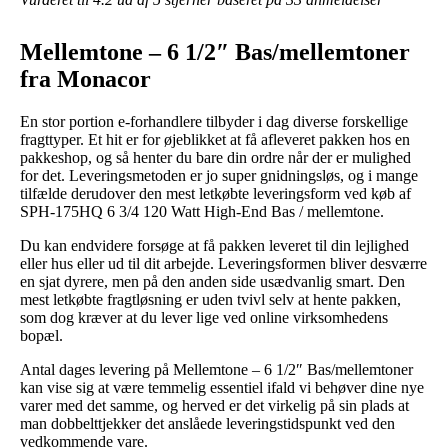
Mellemtone – 6 1/2″ Bas/mellemtoner
fra Monacor
En stor portion e-forhandlere tilbyder i dag diverse forskellige
fragttyper. Et hit er for øjeblikket at få afleveret pakken hos en
pakkeshop, og så henter du bare din ordre når der er mulighed
for det. Leveringsmetoden er jo super gnidningsløs, og i mange
tilfælde derudover den mest letkøbte leveringsform ved køb af
SPH-175HQ 6 3/4 120 Watt High-End Bas / mellemtone.
Du kan endvidere forsøge at få pakken leveret til din lejlighed
eller hus eller ud til dit arbejde. Leveringsformen bliver desværre
en sjat dyrere, men på den anden side usædvanlig smart. Den
mest letkøbte fragtløsning er uden tvivl selv at hente pakken,
som dog kræver at du lever lige ved online virksomhedens
bopæl.
Antal dages levering på Mellemtone – 6 1/2″ Bas/mellemtoner
kan vise sig at være temmelig essentiel ifald vi behøver dine nye
varer med det samme, og herved er det virkelig på sin plads at
man dobbelttjekker det anslåede leveringstidspunkt ved den
vedkommende vare.