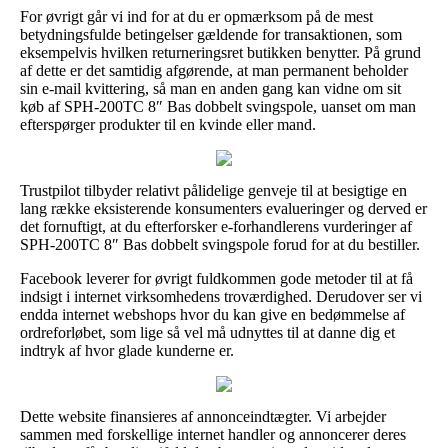
For øvrigt går vi ind for at du er opmærksom på de mest
betydningsfulde betingelser gældende for transaktionen, som
eksempelvis hvilken returneringsret butikken benytter. På grund
af dette er det samtidig afgørende, at man permanent beholder
sin e-mail kvittering, så man en anden gang kan vidne om sit
køb af SPH-200TC 8″ Bas dobbelt svingspole, uanset om man
efterspørger produkter til en kvinde eller mand.
Trustpilot tilbyder relativt pålidelige genveje til at besigtige en
lang række eksisterende konsumenters evalueringer og derved er
det fornuftigt, at du efterforsker e-forhandlerens vurderinger af
SPH-200TC 8″ Bas dobbelt svingspole forud for at du bestiller.
Facebook leverer for øvrigt fuldkommen gode metoder til at få
indsigt i internet virksomhedens troværdighed. Derudover ser vi
endda internet webshops hvor du kan give en bedømmelse af
ordreforløbet, som lige så vel må udnyttes til at danne dig et
indtryk af hvor glade kunderne er.
Dette website finansieres af annonceindtægter. Vi arbejder
sammen med forskellige internet handler og annoncerer deres