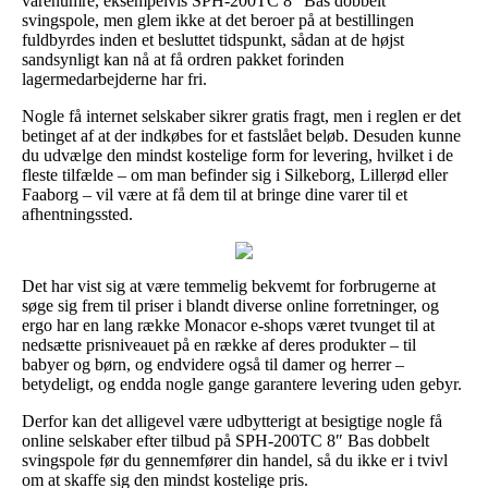
varenumre, eksempelvis SPH-200TC 8″ Bas dobbelt
svingspole, men glem ikke at det beroer på at bestillingen
fuldbyrdes inden et besluttet tidspunkt, sådan at de højst
sandsynligt kan nå at få ordren pakket forinden
lagermedarbejderne har fri.
Nogle få internet selskaber sikrer gratis fragt, men i reglen er det
betinget af at der indkøbes for et fastslået beløb. Desuden kunne
du udvælge den mindst kostelige form for levering, hvilket i de
fleste tilfælde – om man befinder sig i Silkeborg, Lillerød eller
Faaborg – vil være at få dem til at bringe dine varer til et
afhentningssted.
Det har vist sig at være temmelig bekvemt for forbrugerne at
søge sig frem til priser i blandt diverse online forretninger, og
ergo har en lang række Monacor e-shops været tvunget til at
nedsætte prisniveauet på en række af deres produkter – til
babyer og børn, og endvidere også til damer og herrer –
betydeligt, og endda nogle gange garantere levering uden gebyr.
Derfor kan det alligevel være udbytterigt at besigtige nogle få
online selskaber efter tilbud på SPH-200TC 8″ Bas dobbelt
svingspole før du gennemfører din handel, så du ikke er i tvivl
om at skaffe sig den mindst kostelige pris.