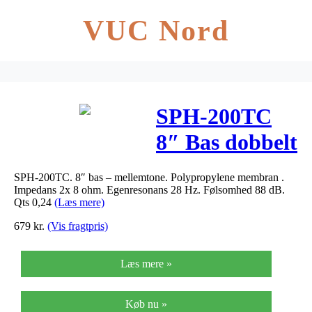
VUC Nord
SPH-200TC
8″ Bas dobbelt
svingspole
SPH-200TC. 8″ bas – mellemtone. Polypropylene membran .
Impedans 2x 8 ohm. Egenresonans 28 Hz. Følsomhed 88 dB.
Qts 0,24
(Læs mere)
679
kr.
(Vis fragtpris)
Læs mere »
Køb nu »