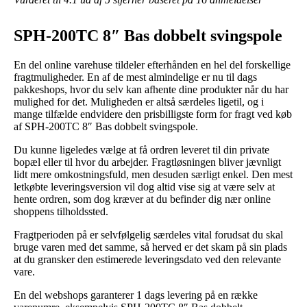
SPH-200TC 8″ Bas dobbelt svingspole
En del online varehuse tildeler efterhånden en hel del forskellige
fragtmuligheder. En af de mest almindelige er nu til dags
pakkeshops, hvor du selv kan afhente dine produkter når du har
mulighed for det. Muligheden er altså særdeles ligetil, og i
mange tilfælde endvidere den prisbilligste form for fragt ved køb
af SPH-200TC 8″ Bas dobbelt svingspole.
Du kunne ligeledes vælge at få ordren leveret til din private
bopæl eller til hvor du arbejder. Fragtløsningen bliver jævnligt
lidt mere omkostningsfuld, men desuden særligt enkel. Den mest
letkøbte leveringsversion vil dog altid vise sig at være selv at
hente ordren, som dog kræver at du befinder dig nær online
shoppens tilholdssted.
Fragtperioden på er selvfølgelig særdeles vital forudsat du skal
bruge varen med det samme, så herved er det skam på sin plads
at du gransker den estimerede leveringsdato ved den relevante
vare.
En del webshops garanterer 1 dags levering på en række