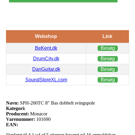
Webshop
Link
BeKent.dk
Besøg
DrumCity.dk
Besøg
DanGuitar.dk
Besøg
SoundStoreXL.com
Besøg
Navn:
SPH-200TC 8″ Bas dobbelt svingspole
Kategori:
Producent:
Monacor
Varenummer:
101690
EAN:
Vurderet til
4.1
ud af 5 stjerner baseret på
16
anmeldelser