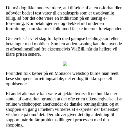
Du må dog ikke undervurdere, at i tilfælde af at en e-forhandler
udbyder bedst i test varer til en salgspris som er usædvanlig
billig, så bør det ofte være en indikation på en uærlig e-
forretning. Kortbetalinger er dog dækket ind under en
forordning, som skærmer folk imod falske internet foretagender.
Generelt slår vi et slag for køb med gængse betalingskort eller
betalinger med mobilen. Som en anden løsning kan du anvende
et afbetalingstilbud fra eksempelvis ViaBill, når du hellere vil
klare prisen senere.
Forinden folk køber på en Monacor webshop burde man reelt
læse shoppens forretningsaftale, det er dog tit ikke specielt
ophidsende.
Et andet alternativ kan være at tjekke hvorvidt netbutikken er
støttet af e-mærket, grundet at det ofte er en tilkendegivelse af at
online webshoppen anerkender de danske retningslinjer, og at
shoppen en gang i mellem vurderes af eksperter der behersker
vilkårene på området. Derudover giver det dig anledning til
support, når du får problemstillinger i processen med din
shopping.