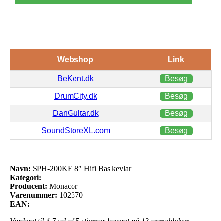
Webshop
Link
BeKent.dk
Besøg
DrumCity.dk
Besøg
DanGuitar.dk
Besøg
SoundStoreXL.com
Besøg
Navn:
SPH-200KE 8″ Hifi Bas kevlar
Kategori:
Producent:
Monacor
Varenummer:
102370
EAN:
Vurderet til
4.7
ud af 5 stjerner baseret på
13
anmeldelser