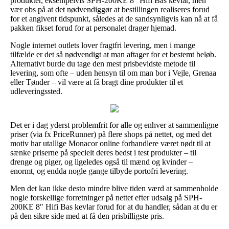
produkter, eksempelvis SPH-200KE 8″ Hifi Bas kevlar, men
vær obs på at det nødvendiggør at bestillingen realiseres forud
for et angivent tidspunkt, således at de sandsynligvis kan nå at få
pakken fikset forud for at personalet drager hjemad.
Nogle internet outlets lover fragtfri levering, men i mange
tilfælde er det så nødvendigt at man aftager for et bestemt beløb.
Alternativt burde du tage den mest prisbevidste metode til
levering, som ofte – uden hensyn til om man bor i Vejle, Grenaa
eller Tønder – vil være at få bragt dine produkter til et
udleveringssted.
Det er i dag yderst problemfrit for alle og enhver at sammenligne
priser (via fx PriceRunner) på flere shops på nettet, og med det
motiv har utallige Monacor online forhandlere været nødt til at
sænke priserne på specielt deres bedst i test produkter – til
drenge og piger, og ligeledes også til mænd og kvinder –
enormt, og endda nogle gange tilbyde portofri levering.
Men det kan ikke desto mindre blive tiden værd at sammenholde
nogle forskellige forretninger på nettet efter udsalg på SPH-
200KE 8″ Hifi Bas kevlar forud for at du handler, sådan at du er
på den sikre side med at få den prisbilligste pris.