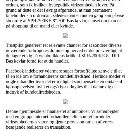
ordren, som fx hvilken byttepolitik virksomheden lover. På
grund af dette er det i øvrigt afgørende, at man permanent
bibeholder sin ordremail, således man en anden gang kan påvise
sin ordre af SPH-200KE 8″ Hifi Bas kevlar, uanset om man er
på shopping til en mand eller kvinde.
Trustpilot genererer ret relevante chancer for at sondere diverse
nuværende forbrugeres domme og herved er det prisværdigt, at
du tager et kig på webbutikkens kritik af SPH-200KE 8″ Hifi
Bas kevlar forud for at du handler.
Facebook indebærer ydermere super fortræffelige genveje til at
få en idé om e-forhandlerens kundetilfredshed. Herinde møder vi
nogle e-handler hvor det er muligt at sammensætte en omtale af
købsoplevelsen, hvilket også bør udnyttes til at danne dig et
indtryk af kundetilfredsheden.
Denne hjemmeside er finansieret af annoncer. Vi samarbejder
med en gruppe internet forhandlere eftersom vi formidler
virksomhedernes varer, og tjener provision om en af vores
besøgende realiserer en transaktion.