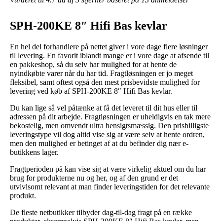
SPH-200KE 8″ Hifi Bas kevlar
En hel del forhandlere på nettet giver i vore dage flere løsninger
til levering. En favorit iblandt mange er i vore dage at afsende til
en pakkeshop, så du selv har mulighed for at hente de
nyindkøbte varer når du har tid. Fragtløsningen er jo meget
fleksibel, samt oftest også den mest prisbevidste mulighed for
levering ved køb af SPH-200KE 8″ Hifi Bas kevlar.
Du kan lige så vel påtænke at få det leveret til dit hus eller til
adressen på dit arbejde. Fragtløsningen er uheldigvis en tak mere
bekostelig, men omvendt ultra hensigtsmæssig. Den prisbilligste
leveringstype vil dog altid vise sig at være selv at hente ordren,
men den mulighed er betinget af at du befinder dig nær e-
butikkens lager.
Fragtperioden på kan vise sig at være virkelig aktuel om du har
brug for produkterne nu og her, og af den grund er det
utvivlsomt relevant at man finder leveringstiden for det relevante
produkt.
De fleste netbutikker tilbyder dag-til-dag fragt på en række