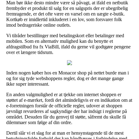
Man bør ikke desto mindre være så påvagt, at ifald en netbutik
frembyder et produkt til salg for en salgspris der er ubegribelig
fremragende, er det ofte være en varsel om en uægte e-butik.
Kortkøb er imidlertid inkluderet i en lov, som forsvarer folk
imod bedrageriske online outlets.
Vi tilråder bestillinger med betalingskort eller betalinger med
mobilen. Som en alternativ mulighed kan du benytte et
afdragstilbud fra fx ViaBill, ifald du gerne vil godtgøre pengene
over et længere tidsrum.
Inden nogen køber hos en Monacor shop på nettet burde man i
og for sig tyde webshoppens regler, dog er det mange gange
ikke super interessant.
En anden valgmulighed er at tjekke om internet shoppen er
støttet af e-mærket, fordi det almindeligvis er en indikation om at
e-forretningen forstår de officielle regler, udover at shoppen
jævnligt revurderes af sagkyndige der har indsigt i reglerne på
området. Desuden får du genvej til støtte, såfremt du skulle få
dilemmaer som følge af din ordre.
Dertil slår vi et slag for at man er hensynstagende til de mest
betydningsfulde forhold der kan håndhæves i forbindelse med