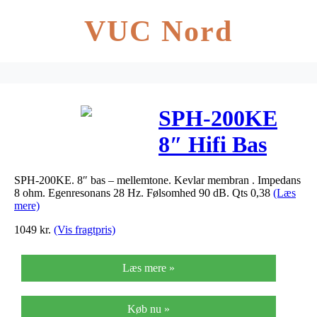
VUC Nord
SPH-200KE
8″ Hifi Bas
kevlar
SPH-200KE. 8″ bas – mellemtone. Kevlar membran . Impedans
8 ohm. Egenresonans 28 Hz. Følsomhed 90 dB. Qts 0,38
(Læs
mere)
1049
kr.
(Vis fragtpris)
Læs mere »
Køb nu »