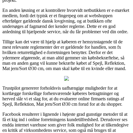
projekt.
En anden løsning er at kontrollere hvorvidt netbutikken er e-mærket
medlem, fordi det typisk er et fingerpeg om at webshoppen
efterfølger gældende dansk lovgivning, og at butikken ofte
undersøges af fagmænd der kender reglerne. Dette er en god
anledning til hjælpende service, når du får problemer ved din ordre.
Tillige kan det være til hjælp at køberen er hensynstagende til de
mest relevante reglementer der er gældende for handlen, som fx
hvilken returrettighed e-forretningen benytter. Derfor er det
ydermere afgørende, at man altid gemmer sin købsbekræftelse, så
man en anden gang vil kunne bekræfte købet af Spejl, Reflektion,
Mat jern/Sort Ø30 cm, om man skal købe til en kvinde eller mand.
Trustpilot genererer forholdsvis uafhængige muligheder for at
kortlægge forskellige forhenværende køberes betragtninger og
herved slår vi et slag for, at du evaluerer online firmaets ratings af
Spejl, Reflektion, Mat jern/Sort Ø30 cm forud for at du shopper.
Facebook resulterer i lignende i højeste grad gunstige metoder til at
få et kig ind i online forretningens kundetilfredshed. Derudover ses
endda internet varehuse som giver folk mulighed for at tilkendegive
en kritik af virksomhedens service, som også må bruges til at