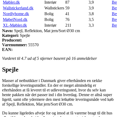
Møbler.dk
Interiør
87
3,9
Be
Wallstickerland.dk
Wallstickers
59
3,9
Be
Nordlyhome.dk
Bolig
41
3,8
Be
MøbelNord.dk
Bolig
76
3,5
Be
XL-Møbler.dk
Interiør
211
3,3
Be
Navn:
Spejl, Reflektion, Mat jern/Sort Ø30 cm
Kategori:
Spejle
Producent:
Varenummer:
55570
EAN:
Vurderet til
4.7
ud af 5 stjerner baseret på
16
anmeldelser
Spejle
Masser af netbutikker i Danmark giver efterhånden en række
forskellige leveringsmidler. En der er meget almindelig er
efterhånden at få leveret til et udleveringssted, hvor du selv kan
hente pakken når det passer ind i din hverdag. Denne er altså super
ligetil, samt ofte ydermere den mest letkøbte leveringsmåde ved køb
af Spejl, Reflektion, Mat jern/Sort Ø30 cm.
Du kunne ligeledes afveje for og imod at få varerne bragt til dit hus