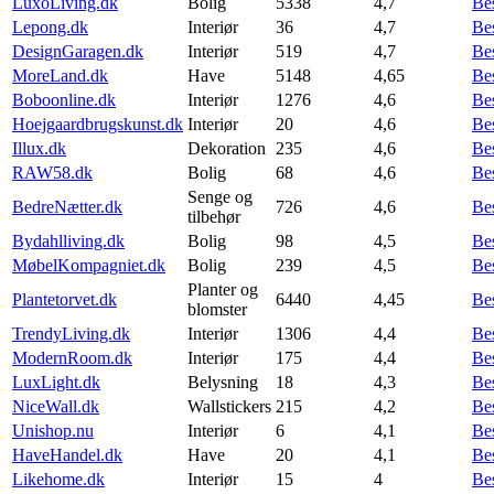
LuxoLiving.dk
Bolig
5338
4,7
Be
Lepong.dk
Interiør
36
4,7
Be
DesignGaragen.dk
Interiør
519
4,7
Be
MoreLand.dk
Have
5148
4,65
Be
Boboonline.dk
Interiør
1276
4,6
Be
Hoejgaardbrugskunst.dk
Interiør
20
4,6
Be
Illux.dk
Dekoration
235
4,6
Be
RAW58.dk
Bolig
68
4,6
Be
Senge og
BedreNætter.dk
726
4,6
Be
tilbehør
Bydahlliving.dk
Bolig
98
4,5
Be
MøbelKompagniet.dk
Bolig
239
4,5
Be
Planter og
Plantetorvet.dk
6440
4,45
Be
blomster
TrendyLiving.dk
Interiør
1306
4,4
Be
ModernRoom.dk
Interiør
175
4,4
Be
LuxLight.dk
Belysning
18
4,3
Be
NiceWall.dk
Wallstickers
215
4,2
Be
Unishop.nu
Interiør
6
4,1
Be
HaveHandel.dk
Have
20
4,1
Be
Likehome.dk
Interiør
15
4
Be