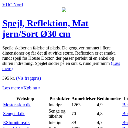
VUC Nord
Spejl, Reflektion, Mat
jern/Sort Ø30 cm
Spejle skaber en følelse af plads. De gengiver rummet i flere
dimensioner og får det til at virke større. Reflection er et smukt,
rundt spejl fra House Doctor, der passer perfekt til en enkel og
stilren indretning. Spejlet sidder på en smuk, rund jernramm
(Læs
mere)
395
kr.
(Vis fragtpris)
Læs mere »
Køb nu »
Webshop
Produkter
Anmeldelser
Bedømmelse
Li
Mostersskur.dk
Interiør
1263
4,9
Be
Senge og
Sengetid.dk
70
4,8
Be
tilbehør
ESfurniture.dk
Interiør
39
4,7
Be