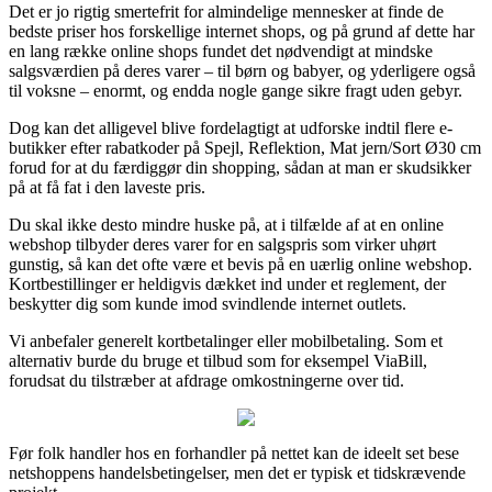
Det er jo rigtig smertefrit for almindelige mennesker at finde de
bedste priser hos forskellige internet shops, og på grund af dette har
en lang række online shops fundet det nødvendigt at mindske
salgsværdien på deres varer – til børn og babyer, og yderligere også
til voksne – enormt, og endda nogle gange sikre fragt uden gebyr.
Dog kan det alligevel blive fordelagtigt at udforske indtil flere e-
butikker efter rabatkoder på Spejl, Reflektion, Mat jern/Sort Ø30 cm
forud for at du færdiggør din shopping, sådan at man er skudsikker
på at få fat i den laveste pris.
Du skal ikke desto mindre huske på, at i tilfælde af at en online
webshop tilbyder deres varer for en salgspris som virker uhørt
gunstig, så kan det ofte være et bevis på en uærlig online webshop.
Kortbestillinger er heldigvis dækket ind under et reglement, der
beskytter dig som kunde imod svindlende internet outlets.
Vi anbefaler generelt kortbetalinger eller mobilbetaling. Som et
alternativ burde du bruge et tilbud som for eksempel ViaBill,
forudsat du tilstræber at afdrage omkostningerne over tid.
Før folk handler hos en forhandler på nettet kan de ideelt set bese
netshoppens handelsbetingelser, men det er typisk et tidskrævende