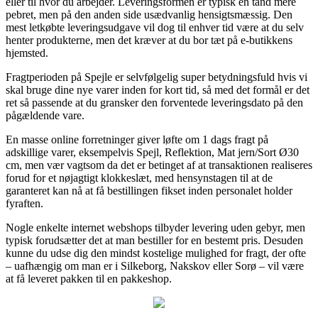
eller til hvor du arbejder. Leveringsformen er typisk en tand mere
pebret, men på den anden side usædvanlig hensigtsmæssig. Den
mest letkøbte leveringsudgave vil dog til enhver tid være at du selv
henter produkterne, men det kræver at du bor tæt på e-butikkens
hjemsted.
Fragtperioden på Spejle er selvfølgelig super betydningsfuld hvis vi
skal bruge dine nye varer inden for kort tid, så med det formål er det
ret så passende at du gransker den forventede leveringsdato på den
pågældende vare.
En masse online forretninger giver løfte om 1 dags fragt på
adskillige varer, eksempelvis Spejl, Reflektion, Mat jern/Sort Ø30
cm, men vær vagtsom da det er betinget af at transaktionen realiseres
forud for et nøjagtigt klokkeslæt, med hensynstagen til at de
garanteret kan nå at få bestillingen fikset inden personalet holder
fyraften.
Nogle enkelte internet webshops tilbyder levering uden gebyr, men
typisk forudsætter det at man bestiller for en bestemt pris. Desuden
kunne du udse dig den mindst kostelige mulighed for fragt, der ofte
– uafhængig om man er i Silkeborg, Nakskov eller Sorø – vil være
at få leveret pakken til en pakkeshop.