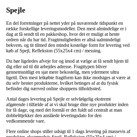
Spejle
En del forretninger på nettet yder på nuværende tidspunkt en
række forskellige leveringsmodeller. Den mest almindelige er i
dag at få sendt til en pakkeshop, hvor det er muligt at hente
ordren når du har tid. Fragtmuligheden er altså ualmindeligt
bekvem, og tit tilmed den mindst kostelige form for levering ved
køb af Spejl, Refleksion (55x25x4 cm) / messing.
Du bør ligeledes afveje for og imod at vælge at få sendt hjem til
dig eller ud til dit arbejdes adresse. Fragttypen bliver
gennemsnitligt en sjat mere bekostelig, men ydermere ultra
ligetil. Den mest letkøbte fragtform kan ikke modsiges at være at
du selv henter produkterne, hvilket betinges af at du fysisk
befinder dig nærved online shoppens tilholdssted.
Antal dages levering på Spejle er selvfølgelig ekstremt
afgørende i tilfælde af at vi skal bruge dine nye produkter inden
for få dage, og med det formål er det fuldt ud centralt at man
dobbelttjekker den anslåede leveringsdato for den
vedkommende vare.
Flere online shops stiller udsigt til 1 dags levering på massevis af
produkter, eksempelvis Spejl, Refleksion (55x25x4 cm) /