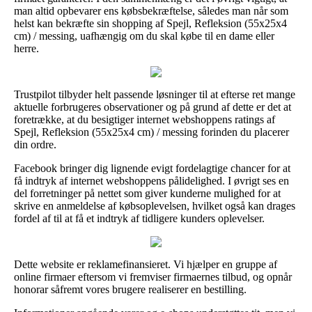
man altid opbevarer ens købsbekræftelse, således man når som
helst kan bekræfte sin shopping af Spejl, Refleksion (55x25x4
cm) / messing, uafhængig om du skal købe til en dame eller
herre.
Trustpilot tilbyder helt passende løsninger til at efterse ret mange
aktuelle forbrugeres observationer og på grund af dette er det at
foretrække, at du besigtiger internet webshoppens ratings af
Spejl, Refleksion (55x25x4 cm) / messing forinden du placerer
din ordre.
Facebook bringer dig lignende evigt fordelagtige chancer for at
få indtryk af internet webshoppens pålidelighed. I øvrigt ses en
del forretninger på nettet som giver kunderne mulighed for at
skrive en anmeldelse af købsoplevelsen, hvilket også kan drages
fordel af til at få et indtryk af tidligere kunders oplevelser.
Dette website er reklamefinansieret. Vi hjælper en gruppe af
online firmaer eftersom vi fremviser firmaernes tilbud, og opnår
honorar såfremt vores brugere realiserer en bestilling.