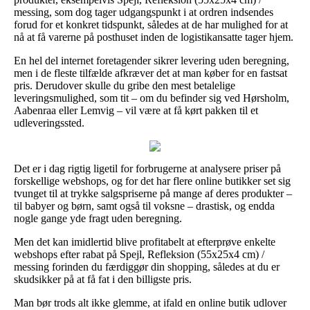
messing, som dog tager udgangspunkt i at ordren indsendes
forud for et konkret tidspunkt, således at de har mulighed for at
nå at få varerne på posthuset inden de logistikansatte tager hjem.
En hel del internet foretagender sikrer levering uden beregning,
men i de fleste tilfælde afkræver det at man køber for en fastsat
pris. Derudover skulle du gribe den mest betalelige
leveringsmulighed, som tit – om du befinder sig ved Hørsholm,
Aabenraa eller Lemvig – vil være at få kørt pakken til et
udleveringssted.
Det er i dag rigtig ligetil for forbrugerne at analysere priser på
forskellige webshops, og for det har flere online butikker set sig
tvunget til at trykke salgspriserne på mange af deres produkter –
til babyer og børn, samt også til voksne – drastisk, og endda
nogle gange yde fragt uden beregning.
Men det kan imidlertid blive profitabelt at efterprøve enkelte
webshops efter rabat på Spejl, Refleksion (55x25x4 cm) /
messing forinden du færdiggør din shopping, således at du er
skudsikker på at få fat i den billigste pris.
Man bør trods alt ikke glemme, at ifald en online butik udlover