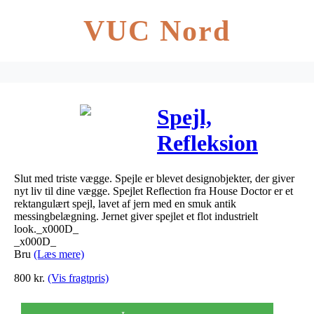
VUC Nord
Spejl,
Refleksion
(55x25x4 cm) /
Slut med triste vægge. Spejle er blevet designobjekter, der giver
messing
nyt liv til dine vægge. Spejlet Reflection fra House Doctor er et
rektangulært spejl, lavet af jern med en smuk antik
messingbelægning. Jernet giver spejlet et flot industrielt
look._x000D_
_x000D_
Bru
(Læs mere)
800
kr.
(Vis fragtpris)