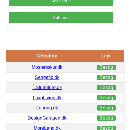
Læs mere »
Køb nu »
Webshop
Link
Mostersskur.dk
Besøg
Sengetid.dk
Besøg
ESfurniture.dk
Besøg
LuxoLiving.dk
Besøg
Lepong.dk
Besøg
DesignGaragen.dk
Besøg
MoreLand.dk
Besøg