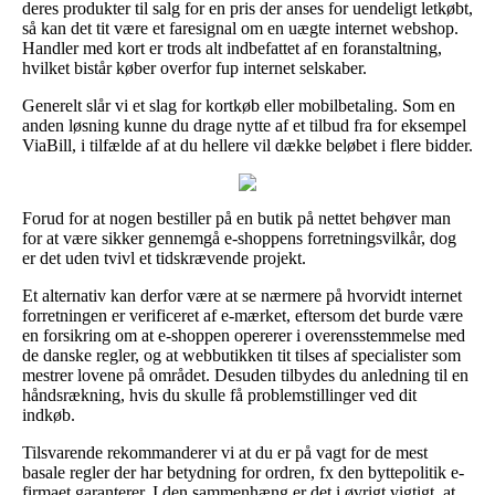
deres produkter til salg for en pris der anses for uendeligt letkøbt,
så kan det tit være et faresignal om en uægte internet webshop.
Handler med kort er trods alt indbefattet af en foranstaltning,
hvilket bistår køber overfor fup internet selskaber.
Generelt slår vi et slag for kortkøb eller mobilbetaling. Som en
anden løsning kunne du drage nytte af et tilbud fra for eksempel
ViaBill, i tilfælde af at du hellere vil dække beløbet i flere bidder.
Forud for at nogen bestiller på en butik på nettet behøver man
for at være sikker gennemgå e-shoppens forretningsvilkår, dog
er det uden tvivl et tidskrævende projekt.
Et alternativ kan derfor være at se nærmere på hvorvidt internet
forretningen er verificeret af e-mærket, eftersom det burde være
en forsikring om at e-shoppen opererer i overensstemmelse med
de danske regler, og at webbutikken tit tilses af specialister som
mestrer lovene på området. Desuden tilbydes du anledning til en
håndsrækning, hvis du skulle få problemstillinger ved dit
indkøb.
Tilsvarende rekommanderer vi at du er på vagt for de mest
basale regler der har betydning for ordren, fx den byttepolitik e-
firmaet garanterer. I den sammenhæng er det i øvrigt vigtigt, at