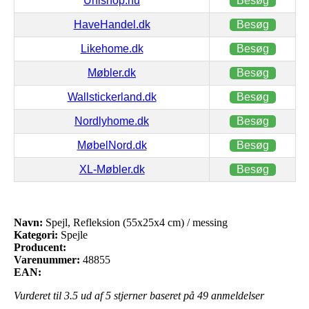
Unishop.nu
Besøg
HaveHandel.dk
Besøg
Likehome.dk
Besøg
Møbler.dk
Besøg
Wallstickerland.dk
Besøg
Nordlyhome.dk
Besøg
MøbelNord.dk
Besøg
XL-Møbler.dk
Besøg
Navn:
Spejl, Refleksion (55x25x4 cm) / messing
Kategori:
Spejle
Producent:
Varenummer:
48855
EAN:
Vurderet til
3.5
ud af 5 stjerner baseret på
49
anmeldelser