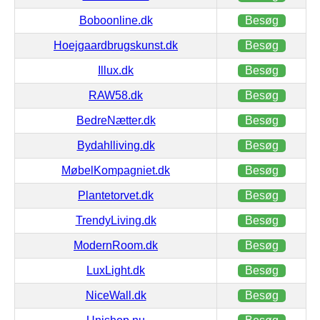
Boboonline.dk
Besøg
Hoejgaardbrugskunst.dk
Besøg
Illux.dk
Besøg
RAW58.dk
Besøg
BedreNætter.dk
Besøg
Bydahlliving.dk
Besøg
MøbelKompagniet.dk
Besøg
Plantetorvet.dk
Besøg
TrendyLiving.dk
Besøg
ModernRoom.dk
Besøg
LuxLight.dk
Besøg
NiceWall.dk
Besøg