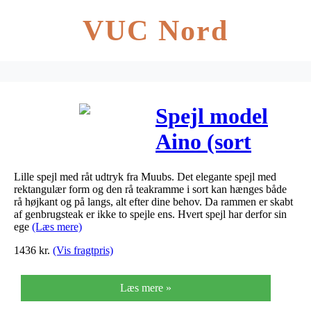
VUC Nord
Spejl model
Aino (sort
teakramme) –
Lille spejl med råt udtryk fra Muubs. Det elegante spejl med
60×90 cm
rektangulær form og den rå teakramme i sort kan hænges både
rå højkant og på langs, alt efter dine behov. Da rammen er skabt
af genbrugsteak er ikke to spejle ens. Hvert spejl har derfor sin
ege
(Læs mere)
1436
kr.
(Vis fragtpris)
Læs mere »