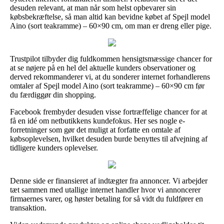
desuden relevant, at man når som helst opbevarer sin
købsbekræftelse, så man altid kan bevidne købet af Spejl model
Aino (sort teakramme) – 60×90 cm, om man er dreng eller pige.
Trustpilot tilbyder dig fuldkommen hensigtsmæssige chancer for
at se nøjere på en hel del aktuelle kunders observationer og
derved rekommanderer vi, at du sonderer internet forhandlerens
omtaler af Spejl model Aino (sort teakramme) – 60×90 cm før
du færdiggør din shopping.
Facebook frembyder desuden visse fortræffelige chancer for at
få en idé om netbutikkens kundefokus. Her ses nogle e-
forretninger som gør det muligt at forfatte en omtale af
købsoplevelsen, hvilket desuden burde benyttes til afvejning af
tidligere kunders oplevelser.
Denne side er finansieret af indtægter fra annoncer. Vi arbejder
tæt sammen med utallige internet handler hvor vi annoncerer
firmaernes varer, og høster betaling for så vidt du fuldfører en
transaktion.