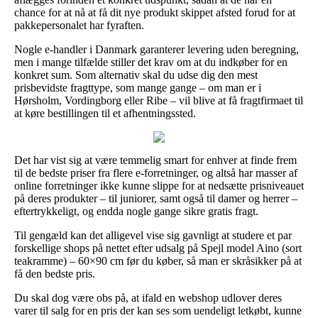
chance for at nå at få dit nye produkt skippet afsted forud for at
pakkepersonalet har fyraften.
Nogle e-handler i Danmark garanterer levering uden beregning,
men i mange tilfælde stiller det krav om at du indkøber for en
konkret sum. Som alternativ skal du udse dig den mest
prisbevidste fragttype, som mange gange – om man er i
Hørsholm, Vordingborg eller Ribe – vil blive at få fragtfirmaet til
at køre bestillingen til et afhentningssted.
Det har vist sig at være temmelig smart for enhver at finde frem
til de bedste priser fra flere e-forretninger, og altså har masser af
online forretninger ikke kunne slippe for at nedsætte prisniveauet
på deres produkter – til juniorer, samt også til damer og herrer –
eftertrykkeligt, og endda nogle gange sikre gratis fragt.
Til gengæld kan det alligevel vise sig gavnligt at studere et par
forskellige shops på nettet efter udsalg på Spejl model Aino (sort
teakramme) – 60×90 cm før du køber, så man er skråsikker på at
få den bedste pris.
Du skal dog være obs på, at ifald en webshop udlover deres
varer til salg for en pris der kan ses som uendeligt letkøbt, kunne