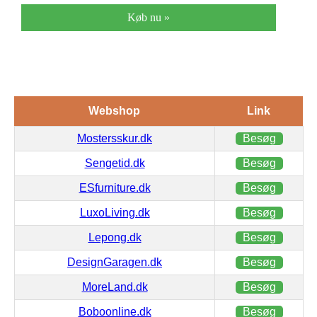
Køb nu »
Webshop
Link
Mostersskur.dk
Besøg
Sengetid.dk
Besøg
ESfurniture.dk
Besøg
LuxoLiving.dk
Besøg
Lepong.dk
Besøg
DesignGaragen.dk
Besøg
MoreLand.dk
Besøg
Boboonline.dk
Besøg