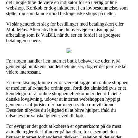
det i nogle tilfælde være en indikator for en uærlig online
webshop. Kortkøb er dog inkluderet i en lovbestemmelse, som
støtter dig som kunde imod bedrageriske shops på nettet.
Vi slår generelt et slag for bestillinger med betalingskort eller
MobilePay. Alternativt kunne du overveje en løsning på
afbetaling som fx ViaBill, når du ser en fordel i at godtgøre
betalingen senere.
Før nogen handler i en internet butik behøver de uden tvivl
gennemgå butikkens handelsbetingelser, dog er det gerne ikke
videre interessant.
En nem løsning kunne derfor være at kigge om online shoppen
er medlem af e-mærke ordningen, fordi det almindeligvis er et
kendetegn for at online shoppen efterkommer den officielle
danske lovgivning, udover at internet webshoppen hyppigt
gennemses af jurister der har megen viden om vilkårene.
Desuden tilbydes du lejlighed til at blive hjulpet, ifald du
udsættes for vanskeligheder ved dit køb.
For øvrigt er det godt at køberen er opmærksom på de mest
aktuelle regler der influerer på handlen, for eksempel den
bytteret internet forhandleren tilsikrer. I relation til det er det