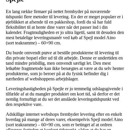
En lang række firmaer på nettet frembyder på nuværende
tidspunkt flere metoder til levering. En der er meget populær er i
øjeblikket at afsende til en pakkeshop, fordi du så har fuld
fleksibilitet til at hente dine varer når det passer ind i din
kalender. Fragtmuligheden er jo ultra ligetil, samt tit desuden den
mest betalelige leveringsmanér ved køb af Spejl model Aino
(sort teakramme) – 60×90 cm.
Du burde omvendt prøve at bestille produkterne til levering til
din private bopæl eller ud til dit arbejde. Denne er undertiden en
tand mindre prisbillig, men omvendt særligt let. Den mest
letkøbte fragtmetode kan ikke benægtes at være at du selv henter
produkterne, som jo beroer på at du fysisk befinder dig i
nærheden af webshoppens arbejdslager.
Leveringshastigheden på Spejle er jo temmelig udslagsgivende i
tilfælde af at du mangler produktet om kort tid, så derfor er det
nemlig fornuftigt at du ser det anslåede leveringstidspunkt ved
den respektive vare.
Adskillige internet webshops frembyder levering efter en enkelt
hverdag på mange af deres varer, eksempelvis Spejl model Aino
(sort teakramme) – 60×90 cm, som er betinget af at ordren
aflægges forinden et konkret tidspunkt, sådan at de har en