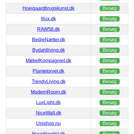
Hoejgaardbrugskunst.dk
Besøg
Illux.dk
Besøg
RAW58.dk
Besøg
BedreNætter.dk
Besøg
Bydahlliving.dk
Besøg
MøbelKompagniet.dk
Besøg
Plantetorvet.dk
Besøg
TrendyLiving.dk
Besøg
ModernRoom.dk
Besøg
LuxLight.dk
Besøg
NiceWall.dk
Besøg
Unishop.nu
Besøg
HaveHandel.dk
Besøg