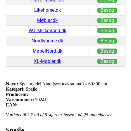
Likehome.dk
Besøg
Møbler.dk
Besøg
Wallstickerland.dk
Besøg
Nordlyhome.dk
Besøg
MøbelNord.dk
Besøg
XL-Møbler.dk
Besøg
Navn:
Spejl model Aino (sort teakramme) – 60×90 cm
Kategori:
Spejle
Producent:
Varenummer:
50241
EAN:
Vurderet til
3.7
ud af 5 stjerner baseret på
25
anmeldelser
Spejle