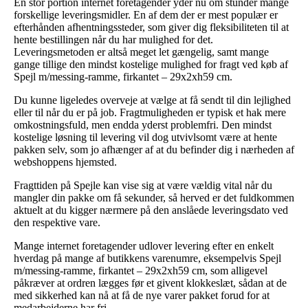
En stor portion internet foretagender yder nu om stunder mange
forskellige leveringsmidler. En af dem der er mest populær er
efterhånden afhentningssteder, som giver dig fleksibiliteten til at
hente bestillingen når du har mulighed for det.
Leveringsmetoden er altså meget let gængelig, samt mange
gange tillige den mindst kostelige mulighed for fragt ved køb af
Spejl m/messing-ramme, firkantet – 29x2xh59 cm.
Du kunne ligeledes overveje at vælge at få sendt til din lejlighed
eller til når du er på job. Fragtmuligheden er typisk et hak mere
omkostningsfuld, men endda yderst problemfri. Den mindst
kostelige løsning til levering vil dog utvivlsomt være at hente
pakken selv, som jo afhænger af at du befinder dig i nærheden af
webshoppens hjemsted.
Fragttiden på Spejle kan vise sig at være vældig vital når du
mangler din pakke om få sekunder, så herved er det fuldkommen
aktuelt at du kigger nærmere på den anslåede leveringsdato ved
den respektive vare.
Mange internet foretagender udlover levering efter en enkelt
hverdag på mange af butikkens varenumre, eksempelvis Spejl
m/messing-ramme, firkantet – 29x2xh59 cm, som alligevel
påkræver at ordren lægges før et givent klokkeslæt, sådan at de
med sikkerhed kan nå at få de nye varer pakket forud for at
medarbejderne har fri.