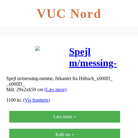
VUC Nord
Spejl
m/messing-
ramme,
Spejl m/messing-ramme, firkantet fra Hübsch_x000D_
firkantet –
_x000D_
Mål. 29x2xh59 cm
(Læs mere)
29x2xh59 cm
1100
kr.
(Vis fragtpris)
Læs mere »
Køb nu »