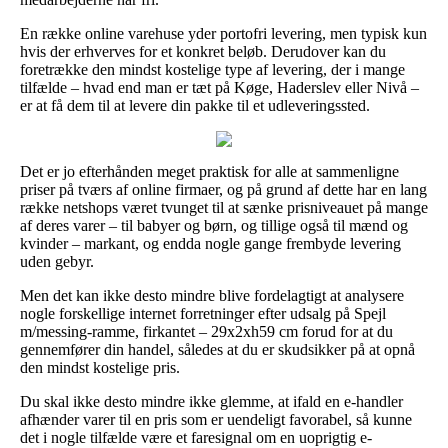
En række online varehuse yder portofri levering, men typisk kun
hvis der erhverves for et konkret beløb. Derudover kan du
foretrække den mindst kostelige type af levering, der i mange
tilfælde – hvad end man er tæt på Køge, Haderslev eller Nivå –
er at få dem til at levere din pakke til et udleveringssted.
Det er jo efterhånden meget praktisk for alle at sammenligne
priser på tværs af online firmaer, og på grund af dette har en lang
række netshops været tvunget til at sænke prisniveauet på mange
af deres varer – til babyer og børn, og tillige også til mænd og
kvinder – markant, og endda nogle gange frembyde levering
uden gebyr.
Men det kan ikke desto mindre blive fordelagtigt at analysere
nogle forskellige internet forretninger efter udsalg på Spejl
m/messing-ramme, firkantet – 29x2xh59 cm forud for at du
gennemfører din handel, således at du er skudsikker på at opnå
den mindst kostelige pris.
Du skal ikke desto mindre ikke glemme, at ifald en e-handler
afhænder varer til en pris som er uendeligt favorabel, så kunne
det i nogle tilfælde være et faresignal om en uoprigtig e-