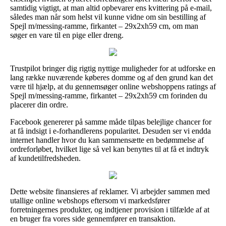
samtidig vigtigt, at man altid opbevarer ens kvittering på e-mail,
således man når som helst vil kunne vidne om sin bestilling af
Spejl m/messing-ramme, firkantet – 29x2xh59 cm, om man
søger en vare til en pige eller dreng.
Trustpilot bringer dig rigtig nyttige muligheder for at udforske en
lang række nuværende køberes domme og af den grund kan det
være til hjælp, at du gennemsøger online webshoppens ratings af
Spejl m/messing-ramme, firkantet – 29x2xh59 cm forinden du
placerer din ordre.
Facebook genererer på samme måde tilpas belejlige chancer for
at få indsigt i e-forhandlerens popularitet. Desuden ser vi endda
internet handler hvor du kan sammensætte en bedømmelse af
ordreforløbet, hvilket lige så vel kan benyttes til at få et indtryk
af kundetilfredsheden.
Dette website finansieres af reklamer. Vi arbejder sammen med
utallige online webshops eftersom vi markedsfører
forretningernes produkter, og indtjener provision i tilfælde af at
en bruger fra vores side gennemfører en transaktion.