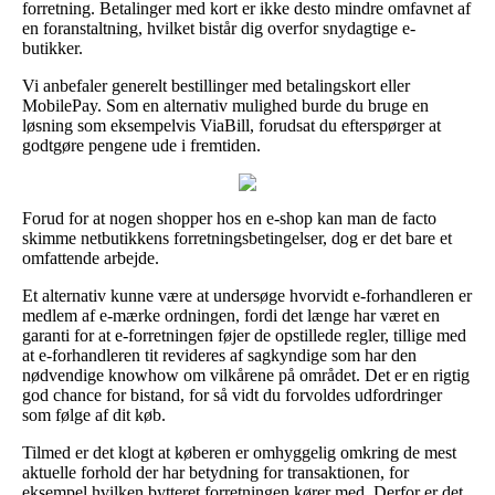
forretning. Betalinger med kort er ikke desto mindre omfavnet af
en foranstaltning, hvilket bistår dig overfor snydagtige e-
butikker.
Vi anbefaler generelt bestillinger med betalingskort eller
MobilePay. Som en alternativ mulighed burde du bruge en
løsning som eksempelvis ViaBill, forudsat du efterspørger at
godtgøre pengene ude i fremtiden.
Forud for at nogen shopper hos en e-shop kan man de facto
skimme netbutikkens forretningsbetingelser, dog er det bare et
omfattende arbejde.
Et alternativ kunne være at undersøge hvorvidt e-forhandleren er
medlem af e-mærke ordningen, fordi det længe har været en
garanti for at e-forretningen føjer de opstillede regler, tillige med
at e-forhandleren tit revideres af sagkyndige som har den
nødvendige knowhow om vilkårene på området. Det er en rigtig
god chance for bistand, for så vidt du forvoldes udfordringer
som følge af dit køb.
Tilmed er det klogt at køberen er omhyggelig omkring de mest
aktuelle forhold der har betydning for transaktionen, for
eksempel hvilken bytteret forretningen kører med. Derfor er det