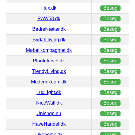
Illux.dk
Besøg
RAW58.dk
Besøg
BedreNætter.dk
Besøg
Bydahlliving.dk
Besøg
MøbelKompagniet.dk
Besøg
Plantetorvet.dk
Besøg
TrendyLiving.dk
Besøg
ModernRoom.dk
Besøg
LuxLight.dk
Besøg
NiceWall.dk
Besøg
Unishop.nu
Besøg
HaveHandel.dk
Besøg
Likehome.dk
Besøg