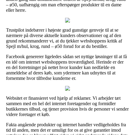
– ø50, uafhængig om man efterspørger produkter til en dame
eller herre.
Trustpilot indebærer i højeste grad gunstige genveje til at se
nærmere på diverse aktuelle kunders observationer og af den
grund rekommanderer vi, at du tjekker webshoppens kritik af
Spejl m/hul, krog, rund – ø50 forud for at du bestiller.
Facebook genererer ligeledes sådan set nyttige løsninger til at få
en idé om internet webshoppens troværdighed. Herinde er der
en del forretninger på nettet hvor kunder kan nedfælde en
anmeldelse af deres køb, som ydermere kan udnyttes til at
fornemme hvor tilfredse kunderne er.
Websitet er finansieret ved hjælp af reklamer. Vi arbejder tæt
sammen med en hel del internet foretagender og formidler
butikkernes tilbud, og tjener provision hvis de personer vi sender
videre foretager et køb.
Fakta angående produkter og internet handler vedligeholdes fra
tid til anden, men det er umuligt for os at give garantier imod