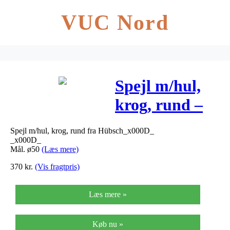
VUC Nord
Spejl m/hul,
krog, rund –
ø50
Spejl m/hul, krog, rund fra Hübsch_x000D_
_x000D_
Mål. ø50
(Læs mere)
370
kr.
(Vis fragtpris)
Læs mere »
Køb nu »