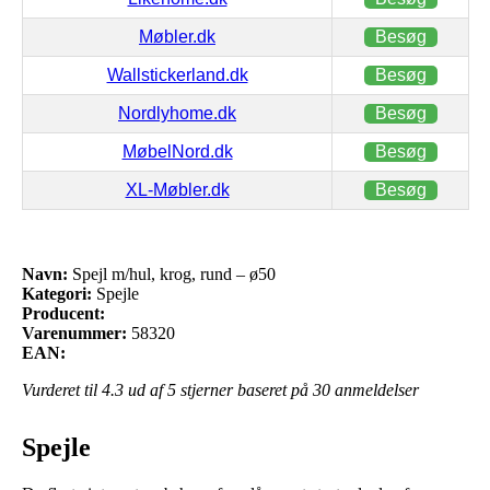
Møbler.dk
Besøg
Wallstickerland.dk
Besøg
Nordlyhome.dk
Besøg
MøbelNord.dk
Besøg
XL-Møbler.dk
Besøg
Navn:
Spejl m/hul, krog, rund – ø50
Kategori:
Spejle
Producent:
Varenummer:
58320
EAN:
Vurderet til
4.3
ud af 5 stjerner baseret på
30
anmeldelser
Spejle