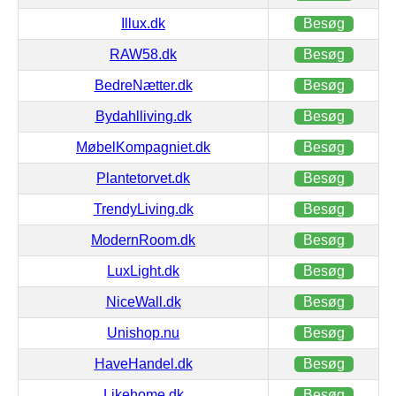
Illux.dk
Besøg
RAW58.dk
Besøg
BedreNætter.dk
Besøg
Bydahlliving.dk
Besøg
MøbelKompagniet.dk
Besøg
Plantetorvet.dk
Besøg
TrendyLiving.dk
Besøg
ModernRoom.dk
Besøg
LuxLight.dk
Besøg
NiceWall.dk
Besøg
Unishop.nu
Besøg
HaveHandel.dk
Besøg
Likehome.dk
Besøg