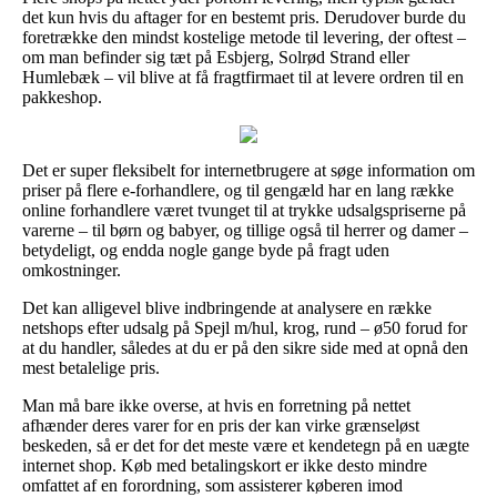
det kun hvis du aftager for en bestemt pris. Derudover burde du
foretrække den mindst kostelige metode til levering, der oftest –
om man befinder sig tæt på Esbjerg, Solrød Strand eller
Humlebæk – vil blive at få fragtfirmaet til at levere ordren til en
pakkeshop.
Det er super fleksibelt for internetbrugere at søge information om
priser på flere e-forhandlere, og til gengæld har en lang række
online forhandlere været tvunget til at trykke udsalgspriserne på
varerne – til børn og babyer, og tillige også til herrer og damer –
betydeligt, og endda nogle gange byde på fragt uden
omkostninger.
Det kan alligevel blive indbringende at analysere en række
netshops efter udsalg på Spejl m/hul, krog, rund – ø50 forud for
at du handler, således at du er på den sikre side med at opnå den
mest betalelige pris.
Man må bare ikke overse, at hvis en forretning på nettet
afhænder deres varer for en pris der kan virke grænseløst
beskeden, så er det for det meste være et kendetegn på en uægte
internet shop. Køb med betalingskort er ikke desto mindre
omfattet af en forordning, som assisterer køberen imod