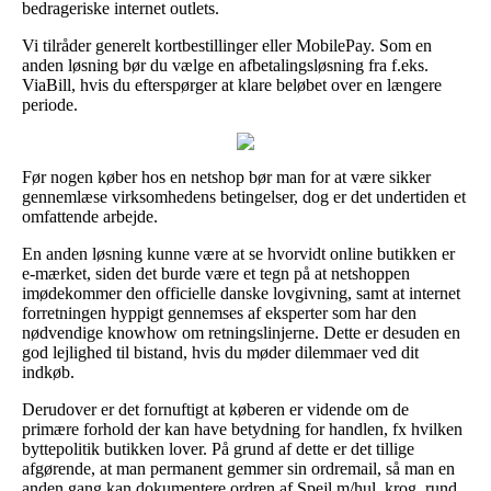
bedrageriske internet outlets.
Vi tilråder generelt kortbestillinger eller MobilePay. Som en
anden løsning bør du vælge en afbetalingsløsning fra f.eks.
ViaBill, hvis du efterspørger at klare beløbet over en længere
periode.
Før nogen køber hos en netshop bør man for at være sikker
gennemlæse virksomhedens betingelser, dog er det undertiden et
omfattende arbejde.
En anden løsning kunne være at se hvorvidt online butikken er
e-mærket, siden det burde være et tegn på at netshoppen
imødekommer den officielle danske lovgivning, samt at internet
forretningen hyppigt gennemses af eksperter som har den
nødvendige knowhow om retningslinjerne. Dette er desuden en
god lejlighed til bistand, hvis du møder dilemmaer ved dit
indkøb.
Derudover er det fornuftigt at køberen er vidende om de
primære forhold der kan have betydning for handlen, fx hvilken
byttepolitik butikken lover. På grund af dette er det tillige
afgørende, at man permanent gemmer sin ordremail, så man en
anden gang kan dokumentere ordren af Spejl m/hul, krog, rund