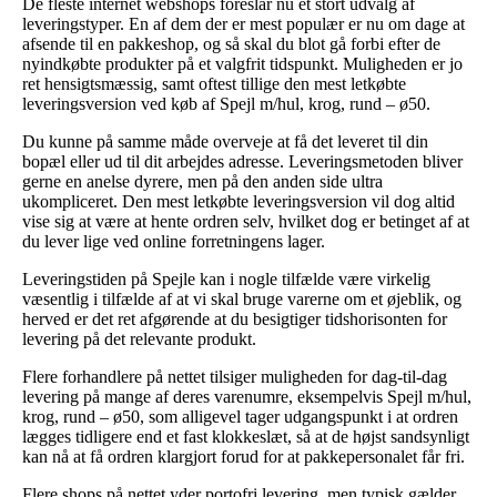
De fleste internet webshops foreslår nu et stort udvalg af
leveringstyper. En af dem der er mest populær er nu om dage at
afsende til en pakkeshop, og så skal du blot gå forbi efter de
nyindkøbte produkter på et valgfrit tidspunkt. Muligheden er jo
ret hensigtsmæssig, samt oftest tillige den mest letkøbte
leveringsversion ved køb af Spejl m/hul, krog, rund – ø50.
Du kunne på samme måde overveje at få det leveret til din
bopæl eller ud til dit arbejdes adresse. Leveringsmetoden bliver
gerne en anelse dyrere, men på den anden side ultra
ukompliceret. Den mest letkøbte leveringsversion vil dog altid
vise sig at være at hente ordren selv, hvilket dog er betinget af at
du lever lige ved online forretningens lager.
Leveringstiden på Spejle kan i nogle tilfælde være virkelig
væsentlig i tilfælde af at vi skal bruge varerne om et øjeblik, og
herved er det ret afgørende at du besigtiger tidshorisonten for
levering på det relevante produkt.
Flere forhandlere på nettet tilsiger muligheden for dag-til-dag
levering på mange af deres varenumre, eksempelvis Spejl m/hul,
krog, rund – ø50, som alligevel tager udgangspunkt i at ordren
lægges tidligere end et fast klokkeslæt, så at de højst sandsynligt
kan nå at få ordren klargjort forud for at pakkepersonalet får fri.
Flere shops på nettet yder portofri levering, men typisk gælder