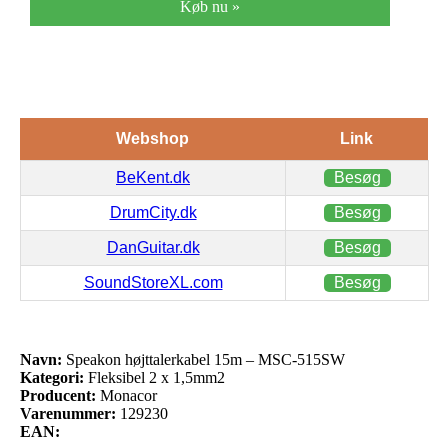
Køb nu »
Webshop
Link
BeKent.dk
Besøg
DrumCity.dk
Besøg
DanGuitar.dk
Besøg
SoundStoreXL.com
Besøg
Navn:
Speakon højttalerkabel 15m – MSC-515SW
Kategori:
Fleksibel 2 x 1,5mm2
Producent:
Monacor
Varenummer:
129230
EAN: