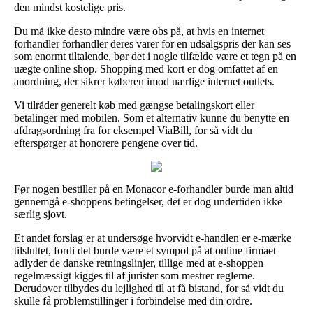
den mindst kostelige pris.
Du må ikke desto mindre være obs på, at hvis en internet
forhandler forhandler deres varer for en udsalgspris der kan ses
som enormt tiltalende, bør det i nogle tilfælde være et tegn på en
uægte online shop. Shopping med kort er dog omfattet af en
anordning, der sikrer køberen imod uærlige internet outlets.
Vi tilråder generelt køb med gængse betalingskort eller
betalinger med mobilen. Som et alternativ kunne du benytte en
afdragsordning fra for eksempel ViaBill, for så vidt du
efterspørger at honorere pengene over tid.
Før nogen bestiller på en Monacor e-forhandler burde man altid
gennemgå e-shoppens betingelser, det er dog undertiden ikke
særlig sjovt.
Et andet forslag er at undersøge hvorvidt e-handlen er e-mærke
tilsluttet, fordi det burde være et sympol på at online firmaet
adlyder de danske retningslinjer, tillige med at e-shoppen
regelmæssigt kigges til af jurister som mestrer reglerne.
Derudover tilbydes du lejlighed til at få bistand, for så vidt du
skulle få problemstillinger i forbindelse med din ordre.