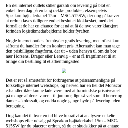
En del internet outlets stiller garanti om levering på blot en
enkelt hverdag på en lang række produkter, eksempelvis
Speakon højttalerkabel 15m – MSC-515SW, der dog påkræver
at ordren laves tidligere end et besluttet klokkeslæt, med det
formål at de har en chance for at nå at få de nye varer klargjort
forinden logistikmedarbejderne holder fyraften.
Nogle internet outlets frembyder gratis levering, men oftest kun
såfremt du handler for en konkret pris. Alternativt kan man tage
den prisbilligste fragtform, der tit – uden hensyn til om du bor
nær Horsens, Dragør eller Lemvig – er at få fragtfirmaet til at
bringe din bestilling til et afhentningssted.
Det er ret så smertefrit for forbrugerne at prissammenligne på
forskellige internet webshops, og herved har en hel del Monacor
e-handler ikke kunne lade være med at formindske prisniveauet
på mange af deres varer – til juniorer, lige så vel som til herrer og
damer – kolossalt, og endda nogle gange byde på levering uden
beregning.
Dog kan det til hver en tid blive lukrativt at analysere enkelte
webshops efter udsalg på Speakon højttalerkabel 15m – MSC-
515SW før du placerer ordren, så du er skudsikker på at antage