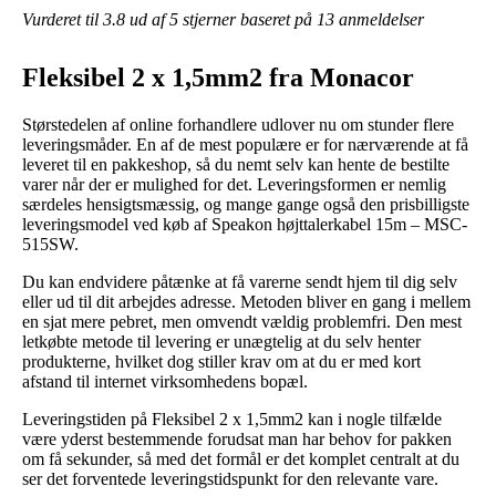
Vurderet til
3.8
ud af 5 stjerner baseret på
13
anmeldelser
Fleksibel 2 x 1,5mm2 fra Monacor
Størstedelen af online forhandlere udlover nu om stunder flere
leveringsmåder. En af de mest populære er for nærværende at få
leveret til en pakkeshop, så du nemt selv kan hente de bestilte
varer når der er mulighed for det. Leveringsformen er nemlig
særdeles hensigtsmæssig, og mange gange også den prisbilligste
leveringsmodel ved køb af Speakon højttalerkabel 15m – MSC-
515SW.
Du kan endvidere påtænke at få varerne sendt hjem til dig selv
eller ud til dit arbejdes adresse. Metoden bliver en gang i mellem
en sjat mere pebret, men omvendt vældig problemfri. Den mest
letkøbte metode til levering er unægtelig at du selv henter
produkterne, hvilket dog stiller krav om at du er med kort
afstand til internet virksomhedens bopæl.
Leveringstiden på Fleksibel 2 x 1,5mm2 kan i nogle tilfælde
være yderst bestemmende forudsat man har behov for pakken
om få sekunder, så med det formål er det komplet centralt at du
ser det forventede leveringstidspunkt for den relevante vare.