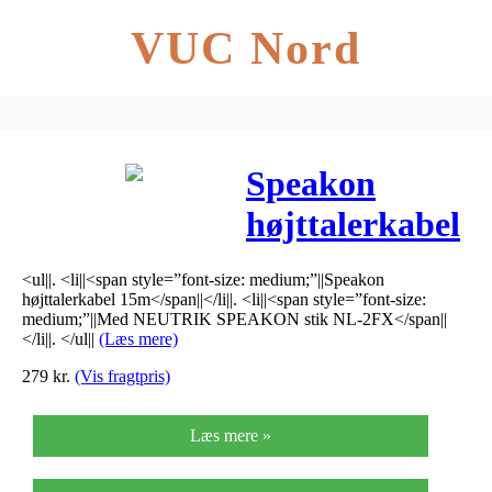
VUC Nord
Speakon
højttalerkabel
15m – MSC-
<ul||. <li||<span style=”font-size: medium;”||Speakon
515SW
højttalerkabel 15m</span||</li||. <li||<span style=”font-size:
medium;”||Med NEUTRIK SPEAKON stik NL-2FX</span||
</li||. </ul||
(Læs mere)
279
kr.
(Vis fragtpris)
Læs mere »