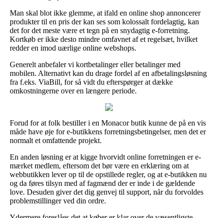
Man skal blot ikke glemme, at ifald en online shop annoncerer
produkter til en pris der kan ses som kolossalt fordelagtig, kan
det for det meste være et tegn på en snydagtig e-forretning.
Kortkøb er ikke desto mindre omfavnet af et regelsæt, hvilket
redder en imod uærlige online webshops.
Generelt anbefaler vi kortbetalinger eller betalinger med
mobilen. Alternativt kan du drage fordel af en afbetalingsløsning
fra f.eks. ViaBill, for så vidt du efterspørger at dække
omkostningerne over en længere periode.
Forud for at folk bestiller i en Monacor butik kunne de på en vis
måde have øje for e-butikkens forretningsbetingelser, men det er
normalt et omfattende projekt.
En anden løsning er at kigge hvorvidt online forretningen er e-
mærket medlem, eftersom det bør være en erklæring om at
webbutikken lever op til de opstillede regler, og at e-butikken nu
og da føres tilsyn med af fagmænd der er inde i de gældende
love. Desuden giver det dig genvej til support, når du forvoldes
problemstillinger ved din ordre.
Ydermere foreslåes det at køber er klar over de væsentligste