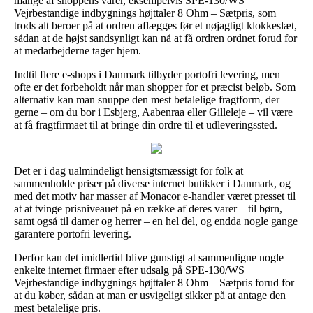
mange af shoppens varer, eksempelvis SPE-130/WS
Vejrbestandige indbygnings højttaler 8 Ohm – Sætpris, som
trods alt beroer på at ordren aflægges før et nøjagtigt klokkeslæt,
sådan at de højst sandsynligt kan nå at få ordren ordnet forud for
at medarbejderne tager hjem.
Indtil flere e-shops i Danmark tilbyder portofri levering, men
ofte er det forbeholdt når man shopper for et præcist beløb. Som
alternativ kan man snuppe den mest betalelige fragtform, der
gerne – om du bor i Esbjerg, Aabenraa eller Gilleleje – vil være
at få fragtfirmaet til at bringe din ordre til et udleveringssted.
Det er i dag ualmindeligt hensigtsmæssigt for folk at
sammenholde priser på diverse internet butikker i Danmark, og
med det motiv har masser af Monacor e-handler været presset til
at at tvinge prisniveauet på en række af deres varer – til børn,
samt også til damer og herrer – en hel del, og endda nogle gange
garantere portofri levering.
Derfor kan det imidlertid blive gunstigt at sammenligne nogle
enkelte internet firmaer efter udsalg på SPE-130/WS
Vejrbestandige indbygnings højttaler 8 Ohm – Sætpris forud for
at du køber, sådan at man er usvigeligt sikker på at antage den
mest betalelige pris.