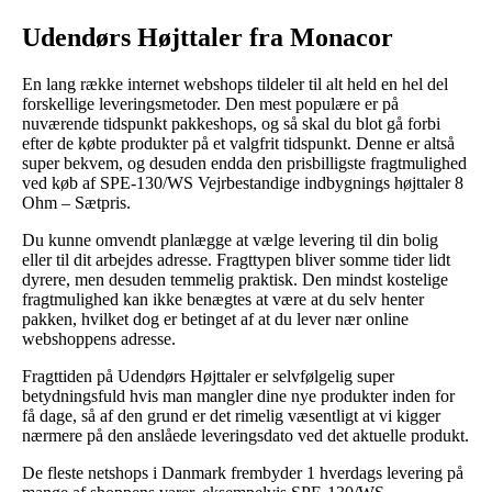
Udendørs Højttaler fra Monacor
En lang række internet webshops tildeler til alt held en hel del
forskellige leveringsmetoder. Den mest populære er på
nuværende tidspunkt pakkeshops, og så skal du blot gå forbi
efter de købte produkter på et valgfrit tidspunkt. Denne er altså
super bekvem, og desuden endda den prisbilligste fragtmulighed
ved køb af SPE-130/WS Vejrbestandige indbygnings højttaler 8
Ohm – Sætpris.
Du kunne omvendt planlægge at vælge levering til din bolig
eller til dit arbejdes adresse. Fragttypen bliver somme tider lidt
dyrere, men desuden temmelig praktisk. Den mindst kostelige
fragtmulighed kan ikke benægtes at være at du selv henter
pakken, hvilket dog er betinget af at du lever nær online
webshoppens adresse.
Fragttiden på Udendørs Højttaler er selvfølgelig super
betydningsfuld hvis man mangler dine nye produkter inden for
få dage, så af den grund er det rimelig væsentligt at vi kigger
nærmere på den anslåede leveringsdato ved det aktuelle produkt.
De fleste netshops i Danmark frembyder 1 hverdags levering på