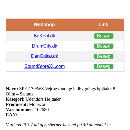
Webshop
Link
BeKent.dk
Besøg
DrumCity.dk
Besøg
DanGuitar.dk
Besøg
SoundStoreXL.com
Besøg
Navn:
SPE-130/WS Vejrbestandige indbygnings højttaler 8
Ohm – Sætpris
Kategori:
Udendørs Højttaler
Producent:
Monacor
Varenummer:
102680
EAN:
Vurderet til
3.7
ud af 5 stjerner baseret på
40
anmeldelser