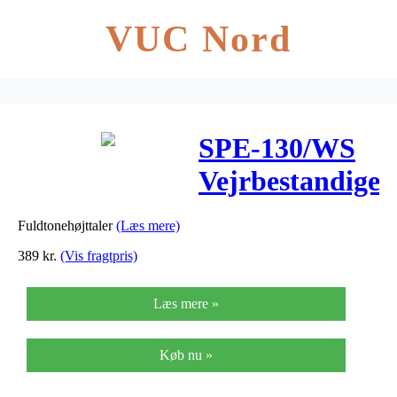
VUC Nord
SPE-130/WS
Vejrbestandige
indbygnings
Fuldtonehøjttaler
(Læs mere)
højttaler 8
389
kr.
(Vis fragtpris)
Ohm –
Læs mere »
Sætpris
Køb nu »