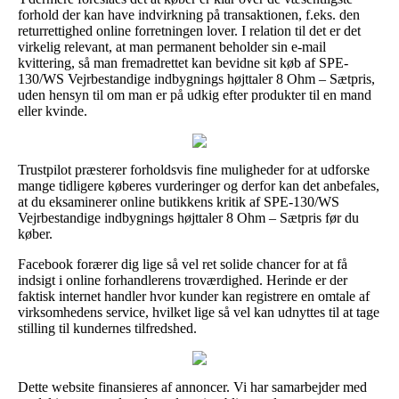
forhold der kan have indvirkning på transaktionen, f.eks. den
returrettighed online forretningen lover. I relation til det er det
virkelig relevant, at man permanent beholder sin e-mail
kvittering, så man fremadrettet kan bevidne sit køb af SPE-
130/WS Vejrbestandige indbygnings højttaler 8 Ohm – Sætpris,
uden hensyn til om man er på udkig efter produkter til en mand
eller kvinde.
Trustpilot præsterer forholdsvis fine muligheder for at udforske
mange tidligere køberes vurderinger og derfor kan det anbefales,
at du eksaminerer online butikkens kritik af SPE-130/WS
Vejrbestandige indbygnings højttaler 8 Ohm – Sætpris før du
køber.
Facebook forærer dig lige så vel ret solide chancer for at få
indsigt i online forhandlerens troværdighed. Herinde er der
faktisk internet handler hvor kunder kan registrere en omtale af
virksomhedens service, hvilket lige så vel kan udnyttes til at tage
stilling til kundernes tilfredshed.
Dette website finansieres af annoncer. Vi har samarbejder med