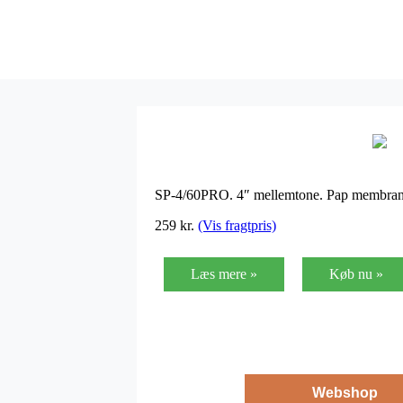
SP-4/60PRO. 4″ mellemtone. Pap membran 
259
kr.
(Vis fragtpris)
Læs mere »
Køb nu »
Webshop