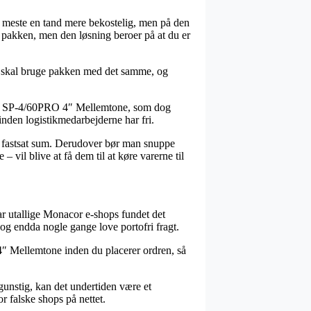
et meste en tand mere bekostelig, men på den
r pakken, men den løsning beroer på at du er
n skal bruge pakken med det samme, og
lvis SP-4/60PRO 4″ Mellemtone, som dog
 inden logistikmedarbejderne har fri.
n fastsat sum. Derudover bør man snuppe
vil blive at få dem til at køre varerne til
ar utallige Monacor e-shops fundet det
 og endda nogle gange love portofri fragt.
 4″ Mellemtone inden du placerer ordren, så
gunstig, kan det undertiden være et
r falske shops på nettet.