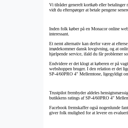
Vi tilråder generelt kortkøb eller betalinge
vidt du efterspørger at betale pengene sener
Inden folk køber på en Monacor online websh
interessant.
Et nemt alternativ kan derfor være at efterse
imødekommer dansk lovgivning, og at online 
hjælpende service, ifald du får problemer so
Endvidere er det klogt at køberen er på va
webshoppen bruger. I den relation er det lig
SP-4/60PRO 4″ Mellemtone, ligegyldigt om du
Trustpilot frembyder aldeles hensigtsmæssige
butikkens ratings af SP-4/60PRO 4″ Mellem
Facebook fremskaffer også nogenlunde fanta
giver folk mulighed for at levere en evalueri