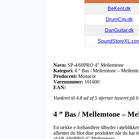
BeKent.dk
DrumCity.dk
DanGuitar.dk
SoundStoreXL.co
Navn:
SP-4/60PRO 4″ Mellemtone
Kategori:
4 ” Bas / Mellemtone – Mellemtone
Producent:
Monacor
Varenummer:
101600
EAN:
Vurderet til
4.8
ud af 5 stjerner baseret på
6
4 ” Bas / Mellemtone – Mel
En række e-forhandlere tilbyder i øjeblikket
afhenter du blot dine produkter når du har t
af SP-4/60PRO 4″ Mellemtone.