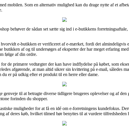
r med mobilen. Som en alternativ mulighed kan du drage nytte af et afbet
e.
op behøver de sådan set sætte sig ind i e-butikkens forretningsaftale, 
 hvorvidt e-butikken er verificeret af e-mærket, fordi det almindeligvis er
butikken af og til undersøges af eksperter der har meget erfaring med 
m følge af din ordre.
gt for de primære vedtægter der kan have indflydelse på købet, som eks
eledes afgørende, at man altid sikrer sin kvittering på e-mail, således m
 er på udkig efter et produkt til en herre eller dame.
 genveje til at betragte diverse tidligere brugeres oplevelser og af den 
tone forinden du shopper.
stiske muligheder for at få en idé om e-forretningens kundefokus. Der
ng af deres køb, hvilket tilmed bør benyttes til at vurdere tilfredsheden