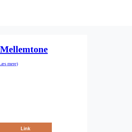
 Mellemtone
Læs mere)
Link