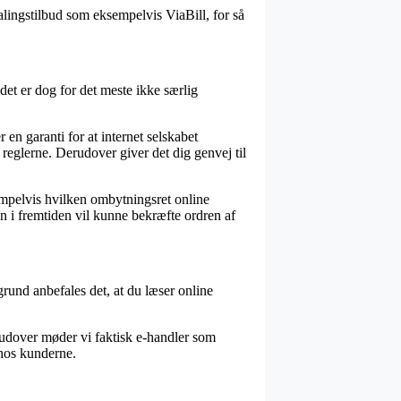
alingstilbud som eksempelvis ViaBill, for så
det er dog for det meste ikke særlig
 en garanti for at internet selskabet
reglerne. Derudover giver det dig genvej til
empelvis hvilken ombytningsret online
an i fremtiden vil kunne bekræfte ordren af
grund anbefales det, at du læser online
udover møder vi faktisk e-handler som
 hos kunderne.