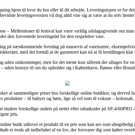
ing hjem til hvor du bor eller til dit arbejde. Leveringstypen er for d
evidste leveringsversion vil dog altid vise sig at være at du selv hente
one – Mellemtoner til festival kan være vældig udslagsgivende om ma
nder den forventede leveringstid for den respektive vare.
 levering på næstkommende hverdag på massevis af varenumre, eksempe
lokkeslæt, med det formål at de garanteret kan nå at få bestillingen klar
ing uden omkostninger, men for det meste kun såfremt der aftages for e
 – uden hensyn til om du opholder sig i København, Rønne eller Brande – 
sker at sammenligne priser hos forskellige online butikker, og derved h
 produkter – til babyer og børn, lige så vel som til voksne – kolossalt,
 at studere forskellige outlets på nettet efter rabatkoder på SP-4/60PRO
igste pris.
online butik udlover et produkt til en pris som kan ses som ubegribelig 
øb er trods alt indbefattet af en lov, der forsvarer dig som køber overfo