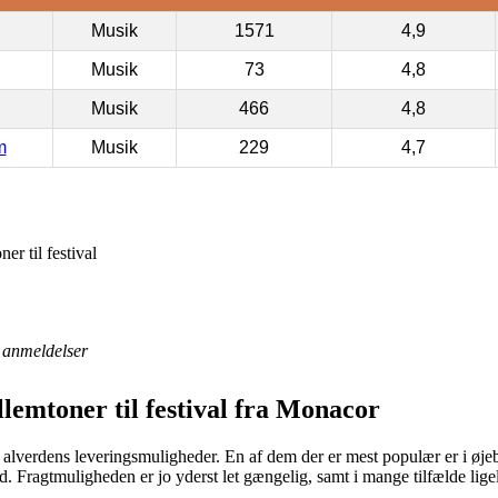
Musik
1571
4,9
Musik
73
4,8
Musik
466
4,8
m
Musik
229
4,7
r til festival
anmeldelser
lemtoner til festival fra Monacor
 alverdens leveringsmuligheder. En af dem der er mest populær er i øjeb
id. Fragtmuligheden er jo yderst let gængelig, samt i mange tilfælde lig