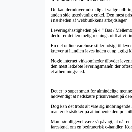
Du kan derudover udse dig at vælge udbringn
anden side usædvanlig enkel. Den mest prisb
i nærheden af webbutikkens arbejdslager.
Leveringshastigheden på 4 ” Bas / Mellemt
derfor er det temmelig meningsfuldt at vi fi
En del online varehuse stiller udsigt til
kræver at handlen laves inden et nøjagtigt k
Nogle internet virksomheder tilbyder lever
den mest letkøbte leveringsmanér, der oftest
et afhentningssted.
Det er jo super smart for almindelige menne
nødvendigt at nedskære prisniveauet på deres
Dog kan det trods alt vise sig indbringende
man er skråsikker på at indhente den prisbill
Man bør alligevel være så påvagt, at når en 
faresignal om en bedragerisk e-handler. Kortk