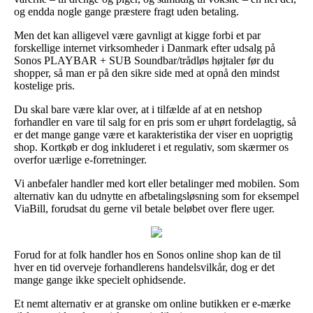
og endda nogle gange præstere fragt uden betaling.
Men det kan alligevel være gavnligt at kigge forbi et par
forskellige internet virksomheder i Danmark efter udsalg på
Sonos PLAYBAR + SUB Soundbar/trådløs højtaler før du
shopper, så man er på den sikre side med at opnå den mindst
kostelige pris.
Du skal bare være klar over, at i tilfælde af at en netshop
forhandler en vare til salg for en pris som er uhørt fordelagtig, så
er det mange gange være et karakteristika der viser en uoprigtig
shop. Kortkøb er dog inkluderet i et regulativ, som skærmer os
overfor uærlige e-forretninger.
Vi anbefaler handler med kort eller betalinger med mobilen. Som
alternativ kan du udnytte en afbetalingsløsning som for eksempel
ViaBill, forudsat du gerne vil betale beløbet over flere uger.
Forud for at folk handler hos en Sonos online shop kan de til
hver en tid overveje forhandlerens handelsvilkår, dog er det
mange gange ikke specielt ophidsende.
Et nemt alternativ er at granske om online butikken er e-mærke