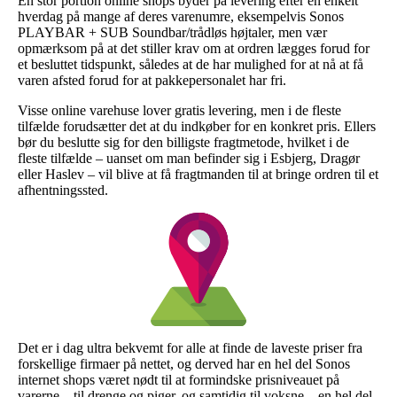
En stor portion online shops byder på levering efter en enkelt
hverdag på mange af deres varenumre, eksempelvis Sonos
PLAYBAR + SUB Soundbar/trådløs højtaler, men vær
opmærksom på at det stiller krav om at ordren lægges forud for
et besluttet tidspunkt, således at de har mulighed for at nå at få
varen afsted forud for at pakkepersonalet har fri.
Visse online varehuse lover gratis levering, men i de fleste
tilfælde forudsætter det at du indkøber for en konkret pris. Ellers
bør du beslutte sig for den billigste fragtmetode, hvilket i de
fleste tilfælde – uanset om man befinder sig i Esbjerg, Dragør
eller Haslev – vil blive at få fragtmanden til at bringe ordren til et
afhentningssted.
Det er i dag ultra bekvemt for alle at finde de laveste priser fra
forskellige firmaer på nettet, og derved har en hel del Sonos
internet shops været nødt til at formindske prisniveauet på
varerne – til drenge og piger, og samtidig til voksne – en hel del,