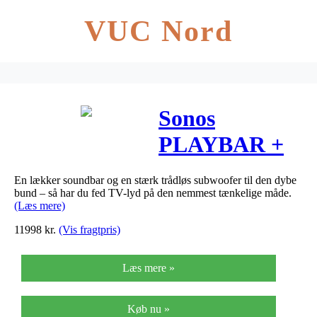
VUC Nord
Sonos
PLAYBAR +
SUB
En lækker soundbar og en stærk trådløs subwoofer til den dybe
Soundbar/trådl
bund – så har du fed TV-lyd på den nemmest tænkelige måde.
(Læs mere)
højtaler
11998
kr.
(Vis fragtpris)
Læs mere »
Køb nu »