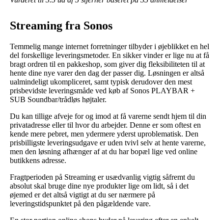
Streaming fra Sonos
Temmelig mange internet forretninger tilbyder i øjeblikket en hel
del forskellige leveringsmetoder. En sikker vinder er lige nu at få
bragt ordren til en pakkeshop, som giver dig fleksibiliteten til at
hente dine nye varer den dag der passer dig. Løsningen er altså
ualmindeligt ukompliceret, samt typisk derudover den mest
prisbevidste leveringsmåde ved køb af Sonos PLAYBAR +
SUB Soundbar/trådløs højtaler.
Du kan tillige afveje for og imod at få varerne sendt hjem til din
privatadresse eller til hvor du arbejder. Denne er som oftest en
kende mere pebret, men ydermere yderst uproblematisk. Den
prisbilligste leveringsudgave er uden tvivl selv at hente varerne,
men den løsning afhænger af at du har bopæl lige ved online
butikkens adresse.
Fragtperioden på Streaming er usædvanlig vigtig såfremt du
absolut skal bruge dine nye produkter lige om lidt, så i det
øjemed er det altså vigtigt at du ser nærmere på
leveringstidspunktet på den pågældende vare.