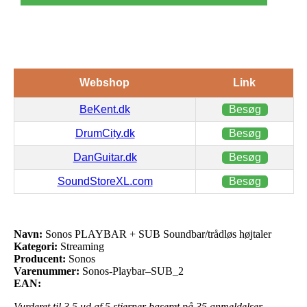
Webshop
Link
BeKent.dk
Besøg
DrumCity.dk
Besøg
DanGuitar.dk
Besøg
SoundStoreXL.com
Besøg
Navn:
Sonos PLAYBAR + SUB Soundbar/trådløs højtaler
Kategori:
Streaming
Producent:
Sonos
Varenummer:
Sonos-Playbar–SUB_2
EAN:
Vurderet til
3.5
ud af 5 stjerner baseret på
35
anmeldelser