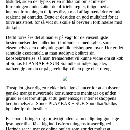
tilsluttet, siden det typisk er en indikation om at internet
forretningen understøtter de officielle regler, tillige med at
internet forretningen tit føres tilsyn med af fagmænd der er inde i
reglerne på området. Dette er desuden en god mulighed for at
blive assisteret, for så vidt du skulle få besvær i forbindelse med
dit køb.
Dertil foreslåes det at man er på vagt for de væsentligste
bestemmelser der spiller ind i forbindelse med købet, som
eksempelvis den ombytningspolitik netshoppen lover. Her er det
samtidig essesentielt, at man stadigvæk sikrer sin
købsbekræftelse, så man fremadrettet vil kunne vidne om sit køb
af Sonos PLAYBAR + SUB Soundbar/trådløs højtaler,
uafhængig om du er på gaveindkøb til en pige eller dreng.
Trustpilot giver dig en række belejlige chancer for at analysere
ganske mange nuværende konsumenters meninger og af den
grund er det fornuftigt, at du gennemsøger internet shoppens
bedømmelser af Sonos PLAYBAR + SUB Soundbar/trådløs
højtaler før du bestiller.
Facebook bringer dig for øvrigt uden sammenligning gunstige
løsninger til at få et kig ind i e-forretningens troværdighed.
Herinde ser vi mange online outlets som gør det muligt at