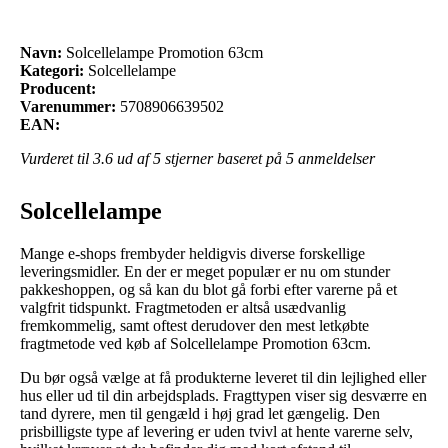
Navn:
Solcellelampe Promotion 63cm
Kategori:
Solcellelampe
Producent:
Varenummer:
5708906639502
EAN:
Vurderet til
3.6
ud af 5 stjerner baseret på
5
anmeldelser
Solcellelampe
Mange e-shops frembyder heldigvis diverse forskellige
leveringsmidler. En der er meget populær er nu om stunder
pakkeshoppen, og så kan du blot gå forbi efter varerne på et
valgfrit tidspunkt. Fragtmetoden er altså usædvanlig
fremkommelig, samt oftest derudover den mest letkøbte
fragtmetode ved køb af Solcellelampe Promotion 63cm.
Du bør også vælge at få produkterne leveret til din lejlighed eller
hus eller ud til din arbejdsplads. Fragttypen viser sig desværre en
tand dyrere, men til gengæld i høj grad let gængelig. Den
prisbilligste type af levering er uden tvivl at hente varerne selv,