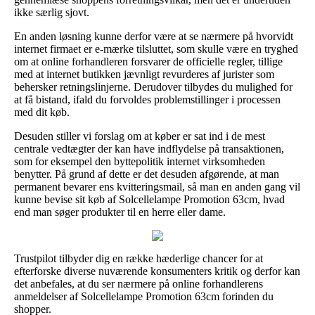
ikke særlig sjovt.
En anden løsning kunne derfor være at se nærmere på hvorvidt
internet firmaet er e-mærke tilsluttet, som skulle være en tryghed
om at online forhandleren forsvarer de officielle regler, tillige
med at internet butikken jævnligt revurderes af jurister som
behersker retningslinjerne. Derudover tilbydes du mulighed for
at få bistand, ifald du forvoldes problemstillinger i processen
med dit køb.
Desuden stiller vi forslag om at køber er sat ind i de mest
centrale vedtægter der kan have indflydelse på transaktionen,
som for eksempel den byttepolitik internet virksomheden
benytter. På grund af dette er det desuden afgørende, at man
permanent bevarer ens kvitteringsmail, så man en anden gang vil
kunne bevise sit køb af Solcellelampe Promotion 63cm, hvad
end man søger produkter til en herre eller dame.
Trustpilot tilbyder dig en række hæderlige chancer for at
efterforske diverse nuværende konsumenters kritik og derfor kan
det anbefales, at du ser nærmere på online forhandlerens
anmeldelser af Solcellelampe Promotion 63cm forinden du
shopper.