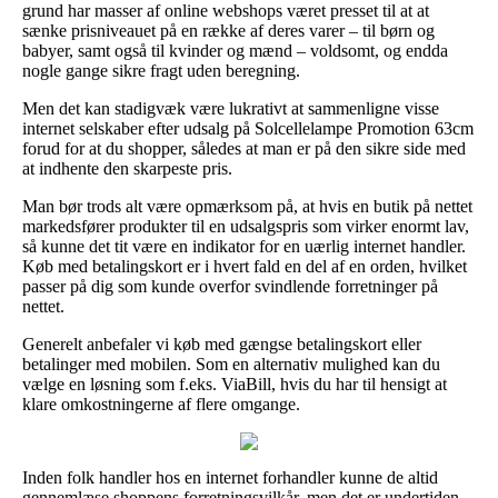
grund har masser af online webshops været presset til at at
sænke prisniveauet på en række af deres varer – til børn og
babyer, samt også til kvinder og mænd – voldsomt, og endda
nogle gange sikre fragt uden beregning.
Men det kan stadigvæk være lukrativt at sammenligne visse
internet selskaber efter udsalg på Solcellelampe Promotion 63cm
forud for at du shopper, således at man er på den sikre side med
at indhente den skarpeste pris.
Man bør trods alt være opmærksom på, at hvis en butik på nettet
markedsfører produkter til en udsalgspris som virker enormt lav,
så kunne det tit være en indikator for en uærlig internet handler.
Køb med betalingskort er i hvert fald en del af en orden, hvilket
passer på dig som kunde overfor svindlende forretninger på
nettet.
Generelt anbefaler vi køb med gængse betalingskort eller
betalinger med mobilen. Som en alternativ mulighed kan du
vælge en løsning som f.eks. ViaBill, hvis du har til hensigt at
klare omkostningerne af flere omgange.
Inden folk handler hos en internet forhandler kunne de altid
gennemlæse shoppens forretningsvilkår, men det er undertiden