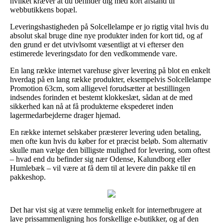
hvilket kræver at du befinder dig med kort afstand til
webbutikkens bopæl.
Leveringshastigheden på Solcellelampe er jo rigtig vital hvis du
absolut skal bruge dine nye produkter inden for kort tid, og af
den grund er det utvivlsomt væsentligt at vi efterser den
estimerede leveringsdato for den vedkommende vare.
En lang række internet varehuse giver levering på blot en enkelt
hverdag på en lang række produkter, eksempelvis Solcellelampe
Promotion 63cm, som alligevel forudsætter at bestillingen
indsendes forinden et bestemt klokkeslæt, sådan at de med
sikkerhed kan nå at få produkterne ekspederet inden
lagermedarbejderne drager hjemad.
En række internet selskaber præsterer levering uden betaling,
men ofte kun hvis du køber for et præcist beløb. Som alternativ
skulle man vælge den billigste mulighed for levering, som oftest
– hvad end du befinder sig nær Odense, Kalundborg eller
Humlebæk – vil være at få dem til at levere din pakke til en
pakkeshop.
Det har vist sig at være temmelig enkelt for internetbrugere at
lave prissammenligning hos forskellige e-butikker, og af den