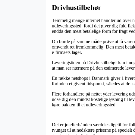
Drivhustilbehør
Temmelig mange internet handler udlover nu 
udleveringssted, fordi det giver dig fuld fle
endda den mest betalelige form for fragt v
Du burde på samme måde prøve at få varerne l
omvendt ret fremkommelig. Den mest betalelig
e-firmaets lager.
Leveringstiden på Drivhustilbehør kan i nogl
at man ser nærmere på den estimerede lever
En række netshops i Danmark giver 1 hverda
forinden et givent tidspunkt, således at de k
Flere forhandlere på nettet yder levering u
udse dig den mindst kostelige løsning til lev
køre pakken til et udleveringssted.
Det er jo efterhånden særdeles ligetil for fo
tvunget til at nedskære priserne på specielt