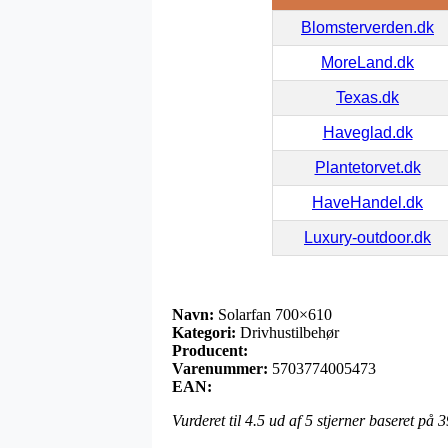
Blomsterverden.dk
MoreLand.dk
Texas.dk
Haveglad.dk
Plantetorvet.dk
HaveHandel.dk
Luxury-outdoor.dk
Navn:
Solarfan 700×610
Kategori:
Drivhustilbehør
Producent:
Varenummer:
5703774005473
EAN:
Vurderet til
4.5
ud af 5 stjerner baseret på
3