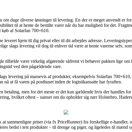
om dage diverse løsninger til levering. En der er meget anvendt er for 
ksibilitet til at hente de bestilte varer når du har mulighed for det. Frag
ed køb af Solarfan 700×610.
everet hjem til dig privat eller til dit arbejdes adresse. Leveringstyp
e slags levering vil dog til enhver tid være at hente varerne selv, som
e tilfælde være virkelig afgørende såfremt vi behøver pakken lige om lid
ingstid ved den pågældende vare.
gs levering på massevis af produkter, eksempelvis Solarfan 700×610, 
an nå at få varen på posthuset inden de logistikansatte har fyraften.
den betaling, men for det meste er det kun gældende hvis der handles for
ering, hvilket oftest – uanset om du opholder sig nær Holstebro, Haderslev
lk at sammenligne priser (via fx PriceRunner) fra forskellige e-handler, 
 deres bedst i test produkter – til drenge og piger, og ligeledes til mæn