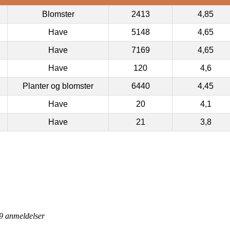
Blomster
2413
4,85
Have
5148
4,65
Have
7169
4,65
Have
120
4,6
Planter og blomster
6440
4,45
Have
20
4,1
Have
21
3,8
9
anmeldelser