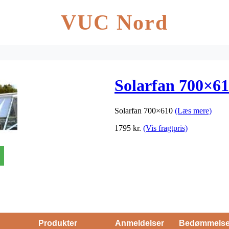
VUC Nord
Solarfan 700×6
Solarfan 700×610
(Læs mere)
1795
kr.
(Vis fragtpris)
Produkter
Anmeldelser
Bedømmels