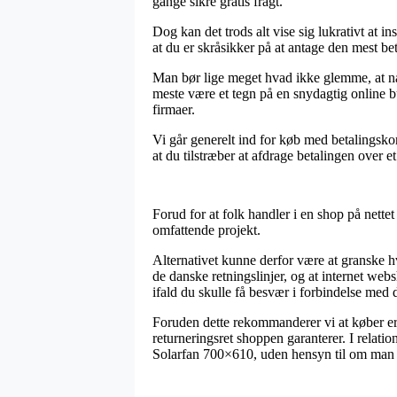
gange sikre gratis fragt.
Dog kan det trods alt vise sig lukrativt at 
at du er skråsikker på at antage den mest bet
Man bør lige meget hvad ikke glemme, at når
meste være et tegn på en snydagtig online bu
firmaer.
Vi går generelt ind for køb med betalingsko
at du tilstræber at afdrage betalingen over e
Forud for at folk handler i en shop på nette
omfattende projekt.
Alternativet kunne derfor være at granske h
de danske retningslinjer, og at internet web
ifald du skulle få besvær i forbindelse med 
Foruden dette rekommanderer vi at køber er
returneringsret shoppen garanterer. I relatio
Solarfan 700×610, uden hensyn til om man er