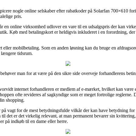
inspicere nogle online selskaber efter rabatkoder på Solarfan 700×610 fo
alelige pris.
 en online virksomhed udlover en vare til en udsalgspris der kan virke 
tik. Køb med betalingskort er heldigvis inkluderet i en forordning, der
rt eller mobilbetaling. Som en anden løsning kan du bruge en afdragsord
t længere tidsrum.
t behøver man for at være på den sikre side overveje forhandlerens betin
vorvidt internet forhandleren er medlem af e-mærket, hvilket kan være e
shoppen ofte revideres af sagkyndige som er meget fortrolige reglerne. De
din shopping.
 på vagt for de mest betydningsfulde vilkår der kan have betydning for
n til det er det virkelig relevant, at man permanent bevarer sin kvitterin
 på indkøb til en dame eller herre.