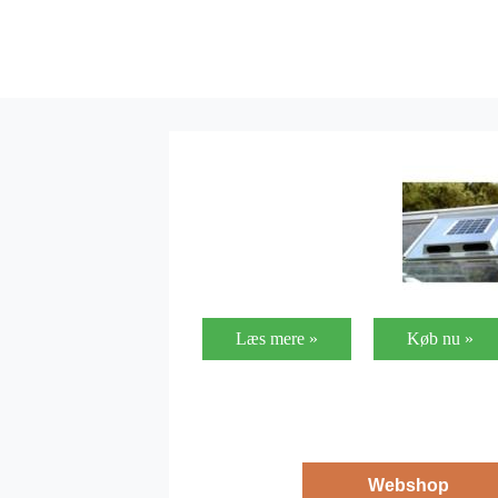
Læs mere »
Køb nu »
Webshop