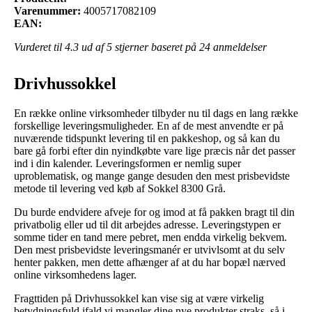
Varenummer:
4005717082109
EAN:
Vurderet til
4.3
ud af 5 stjerner baseret på
24
anmeldelser
Drivhussokkel
En række online virksomheder tilbyder nu til dags en lang række
forskellige leveringsmuligheder. En af de mest anvendte er på
nuværende tidspunkt levering til en pakkeshop, og så kan du
bare gå forbi efter din nyindkøbte vare lige præcis når det passer
ind i din kalender. Leveringsformen er nemlig super
uproblematisk, og mange gange desuden den mest prisbevidste
metode til levering ved køb af Sokkel 8300 Grå.
Du burde endvidere afveje for og imod at få pakken bragt til din
privatbolig eller ud til dit arbejdes adresse. Leveringstypen er
somme tider en tand mere pebret, men endda virkelig bekvem.
Den mest prisbevidste leveringsmanér er utvivlsomt at du selv
henter pakken, men dette afhænger af at du har bopæl nærved
online virksomhedens lager.
Fragttiden på Drivhussokkel kan vise sig at være virkelig
betydningsfuld ifald vi mangler dine nye produkter straks, så i