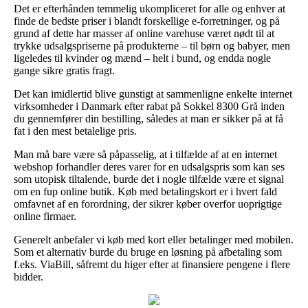
Det er efterhånden temmelig ukompliceret for alle og enhver at
finde de bedste priser i blandt forskellige e-forretninger, og på
grund af dette har masser af online varehuse været nødt til at
trykke udsalgspriserne på produkterne – til børn og babyer, men
ligeledes til kvinder og mænd – helt i bund, og endda nogle
gange sikre gratis fragt.
Det kan imidlertid blive gunstigt at sammenligne enkelte internet
virksomheder i Danmark efter rabat på Sokkel 8300 Grå inden
du gennemfører din bestilling, således at man er sikker på at få
fat i den mest betalelige pris.
Man må bare være så påpasselig, at i tilfælde af at en internet
webshop forhandler deres varer for en udsalgspris som kan ses
som utopisk tiltalende, burde det i nogle tilfælde være et signal
om en fup online butik. Køb med betalingskort er i hvert fald
omfavnet af en forordning, der sikrer køber overfor uoprigtige
online firmaer.
Generelt anbefaler vi køb med kort eller betalinger med mobilen.
Som et alternativ burde du bruge en løsning på afbetaling som
f.eks. ViaBill, såfremt du higer efter at finansiere pengene i flere
bidder.