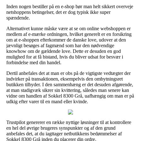
Inden nogen bestiller på en e-shop bør man helt sikkert overveje
netshoppens betingelser, det er dog typisk ikke super
spændende.
Alternativet kunne måske være at se om online webshoppen er
medlem af e-mærke ordningen, hvilket generelt er en forsikring
om at e-shoppen efterkommer de danske love, udover at den
jævnligt besøges af fagmænd som har den nødvendige
knowhow om de gældende love. Dette er desuden en god
mulighed for at få bistand, hvis du bliver udsat for besvær i
forbindelse med din handel.
Dertil anbefales det at man er obs på de vigtigste vedtægter der
indvirker på transaktionen, eksempelvis den ombytningsret
butikken tilbyder. I den sammenhæng er det desuden afgørende,
at man stadigvæk sikrer sin kvittering, således man senere kan
vidne om handlen af Sokkel 8300 Grå, uafhængig om man er på
udkig efter varer til en mand eller kvinde.
Trustpilot genererer en række nyttige løsninger til at kontrollere
en hel del øvrige brugeres synspunkter og af den grund
anbefales det, at du iagttager netbutikkens bedømmelser af
Sokkel 8300 Grå inden du placerer din ordre.