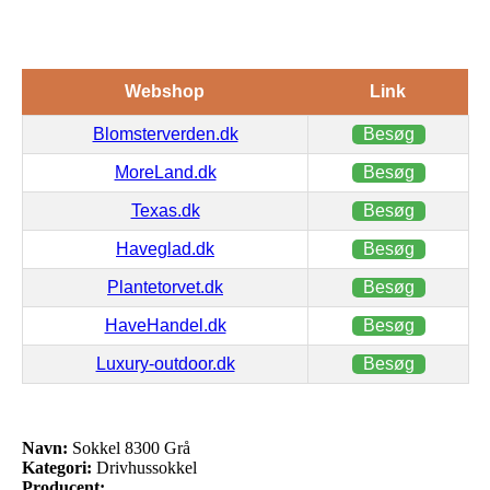
Webshop
Link
Blomsterverden.dk
Besøg
MoreLand.dk
Besøg
Texas.dk
Besøg
Haveglad.dk
Besøg
Plantetorvet.dk
Besøg
HaveHandel.dk
Besøg
Luxury-outdoor.dk
Besøg
Navn:
Sokkel 8300 Grå
Kategori:
Drivhussokkel
Producent: