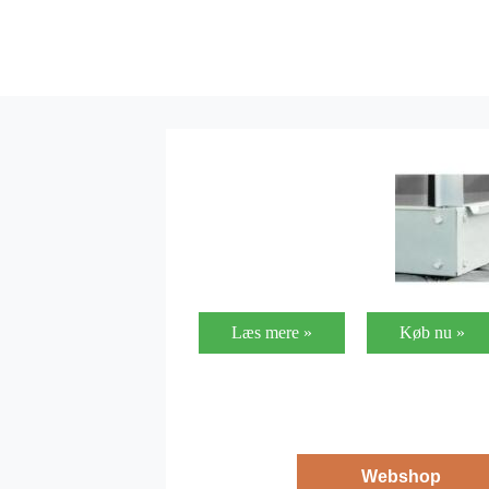
Læs mere »
Køb nu »
Webshop