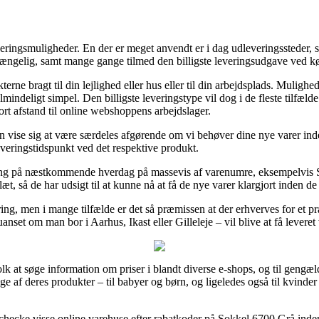
veringsmuligheder. En der er meget anvendt er i dag udleveringssteder, s
t gængelig, samt mange gange tilmed den billigste leveringsudgave ved 
erne bragt til din lejlighed eller hus eller til din arbejdsplads. Muligh
indeligt simpel. Den billigste leveringstype vil dog i de fleste tilfæld
ort afstand til online webshoppens arbejdslager.
vise sig at være særdeles afgørende om vi behøver dine nye varer inden
everingstidspunkt ved det respektive produkt.
ering på næstkommende hverdag på massevis af varenumre, eksempelvis S
, så de har udsigt til at kunne nå at få de nye varer klargjort inden de l
ring, men i mange tilfælde er det så præmissen at der erhverves for et pr
anset om man bor i Aarhus, Ikast eller Gilleleje – vil blive at få leveret 
olk at søge information om priser i blandt diverse e-shops, og til geng
nge af deres produkter – til babyer og børn, og ligeledes også til kvind
t checke visse online varehuse efter rabatkoder på Sokkel 6700 Grå inden