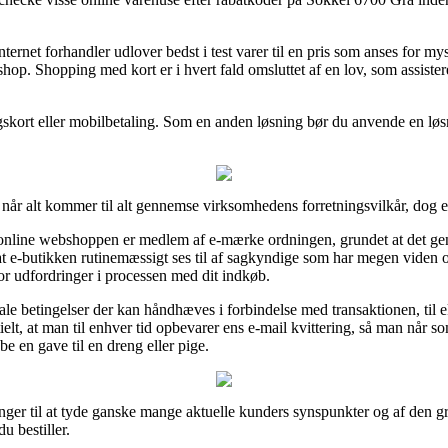
internet forhandler udlover bedst i test varer til en pris som anses for
op. Shopping med kort er i hvert fald omsluttet af en lov, som assiste
ngskort eller mobilbetaling. Som en anden løsning bør du anvende en løsni
 når alt kommer til alt gennemse virksomhedens forretningsvilkår, dog 
t online webshoppen er medlem af e-mærke ordningen, grundet at det gen
at e-butikken rutinemæssigt ses til af sagkyndige som har megen viden 
 for udfordringer i processen med dit indkøb.
basale betingelser der kan håndhæves i forbindelse med transaktionen, til
tielt, at man til enhver tid opbevarer ens e-mail kvittering, så man når som
 en gave til en dreng eller pige.
inger til at tyde ganske mange aktuelle kunders synspunkter og af den gr
u bestiller.