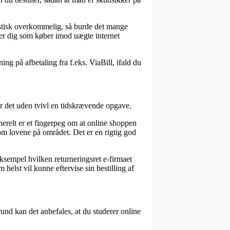
 mystisk overkommelig, så burde det mange
rer dig som køber imod uægte internet
ng på afbetaling fra f.eks. ViaBill, ifald du
er det uden tvivl en tidskrævende opgave.
erelt er et fingerpeg om at online shoppen
om lovene på området. Det er en rigtig god
 eksempel hvilken returneringsret e-firmaet
 helst vil kunne eftervise sin bestilling af
und kan det anbefales, at du studerer online