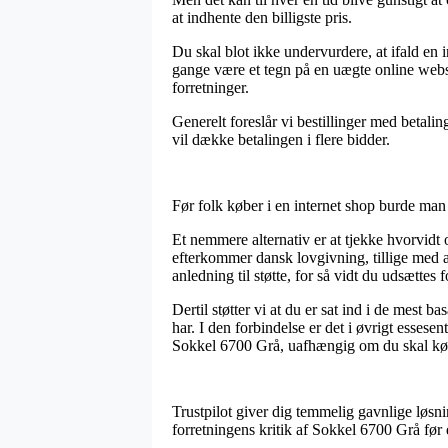
at indhente den billigste pris.
Du skal blot ikke undervurdere, at ifald en 
gange være et tegn på en uægte online websh
forretninger.
Generelt foreslår vi bestillinger med betali
vil dække betalingen i flere bidder.
Før folk køber i en internet shop burde man
Et nemmere alternativ er at tjekke hvorvid
efterkommer dansk lovgivning, tillige med 
anledning til støtte, for så vidt du udsættes
Dertil støtter vi at du er sat ind i de mest 
har. I den forbindelse er det i øvrigt essesen
Sokkel 6700 Grå, uafhængig om du skal købe
Trustpilot giver dig temmelig gavnlige løsn
forretningens kritik af Sokkel 6700 Grå før d