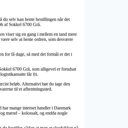
å du selv kan hente bestillingen når det
køb af Sokkel 6700 Grå.
eden viser sig en gang i mellem en tand mere
e være selv at hente ordren, som desværre
 for få dage, så med det formål er det i
okkel 6700 Grå, som alligevel er forudsat
ogistikansatte får fri.
æcist beløb. Alternativt bør du tage den
varerne til et afhentningssted.
æld har mange internet handler i Danmark
er og mænd – kolossalt, og endda nogle
 du bestiller, sådan at man er skudsikker på