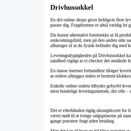
Drivhussokkel
En del online shops giver heldigvis flere le
passer dig. Fragtformen er altså vældig le
Du kunne alternativt foretrække at få produkt
omkostningsfuld, men på den anden side ualm
afhænger af at du fysisk befinder dig med k
Leveringsdygtigheden på Drivhussokkel kan 
sandhed vigtigt at vi checker det anslåede l
En masse internet forhandlere tilsiger lev
at ordren aflægges inden et bestemt klokkeslæt
Enkelte online outlets tilbyder gebyrfri leve
mest betalelige leveringsmetode, der ofte – u
Det er efterhånden rigtig ukompliceret for f
været nødt til at tvinge salgspriserne på ma
gange præstere fragt uden betaling.
Men det kan til hver en tid blive gunstigt a