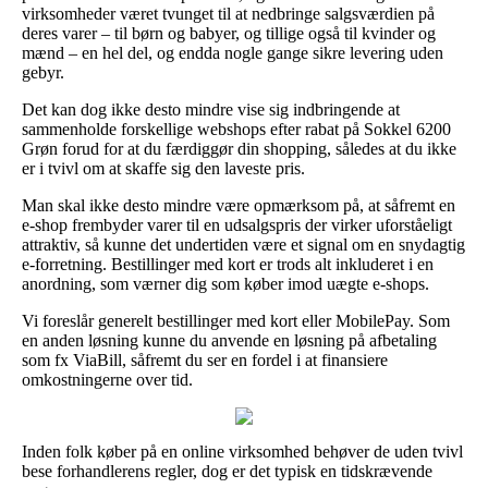
virksomheder været tvunget til at nedbringe salgsværdien på
deres varer – til børn og babyer, og tillige også til kvinder og
mænd – en hel del, og endda nogle gange sikre levering uden
gebyr.
Det kan dog ikke desto mindre vise sig indbringende at
sammenholde forskellige webshops efter rabat på Sokkel 6200
Grøn forud for at du færdiggør din shopping, således at du ikke
er i tvivl om at skaffe sig den laveste pris.
Man skal ikke desto mindre være opmærksom på, at såfremt en
e-shop frembyder varer til en udsalgspris der virker uforståeligt
attraktiv, så kunne det undertiden være et signal om en snydagtig
e-forretning. Bestillinger med kort er trods alt inkluderet i en
anordning, som værner dig som køber imod uægte e-shops.
Vi foreslår generelt bestillinger med kort eller MobilePay. Som
en anden løsning kunne du anvende en løsning på afbetaling
som fx ViaBill, såfremt du ser en fordel i at finansiere
omkostningerne over tid.
Inden folk køber på en online virksomhed behøver de uden tvivl
bese forhandlerens regler, dog er det typisk en tidskrævende