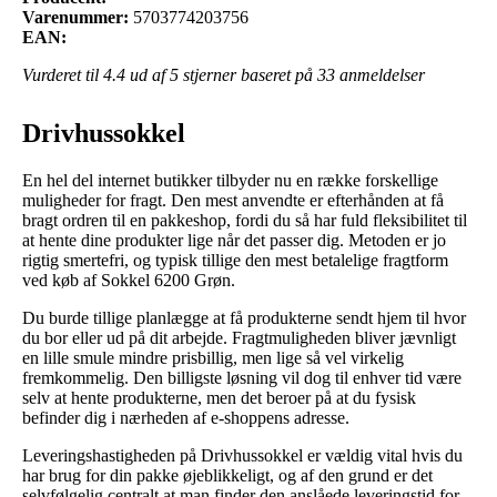
Varenummer:
5703774203756
EAN:
Vurderet til
4.4
ud af 5 stjerner baseret på
33
anmeldelser
Drivhussokkel
En hel del internet butikker tilbyder nu en række forskellige
muligheder for fragt. Den mest anvendte er efterhånden at få
bragt ordren til en pakkeshop, fordi du så har fuld fleksibilitet til
at hente dine produkter lige når det passer dig. Metoden er jo
rigtig smertefri, og typisk tillige den mest betalelige fragtform
ved køb af Sokkel 6200 Grøn.
Du burde tillige planlægge at få produkterne sendt hjem til hvor
du bor eller ud på dit arbejde. Fragtmuligheden bliver jævnligt
en lille smule mindre prisbillig, men lige så vel virkelig
fremkommelig. Den billigste løsning vil dog til enhver tid være
selv at hente produkterne, men det beroer på at du fysisk
befinder dig i nærheden af e-shoppens adresse.
Leveringshastigheden på Drivhussokkel er vældig vital hvis du
har brug for din pakke øjeblikkeligt, og af den grund er det
selvfølgelig centralt at man finder den anslåede leveringstid for