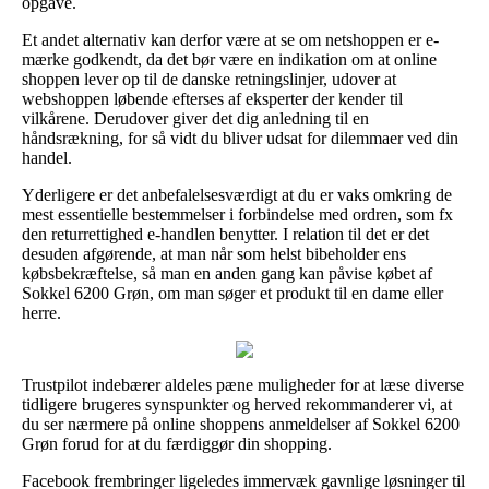
opgave.
Et andet alternativ kan derfor være at se om netshoppen er e-
mærke godkendt, da det bør være en indikation om at online
shoppen lever op til de danske retningslinjer, udover at
webshoppen løbende efterses af eksperter der kender til
vilkårene. Derudover giver det dig anledning til en
håndsrækning, for så vidt du bliver udsat for dilemmaer ved din
handel.
Yderligere er det anbefalelsesværdigt at du er vaks omkring de
mest essentielle bestemmelser i forbindelse med ordren, som fx
den returrettighed e-handlen benytter. I relation til det er det
desuden afgørende, at man når som helst bibeholder ens
købsbekræftelse, så man en anden gang kan påvise købet af
Sokkel 6200 Grøn, om man søger et produkt til en dame eller
herre.
Trustpilot indebærer aldeles pæne muligheder for at læse diverse
tidligere brugeres synspunkter og herved rekommanderer vi, at
du ser nærmere på online shoppens anmeldelser af Sokkel 6200
Grøn forud for at du færdiggør din shopping.
Facebook frembringer ligeledes immervæk gavnlige løsninger til