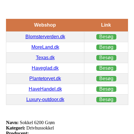
Webshop
Link
Blomsterverden.dk
Besøg
MoreLand.dk
Besøg
Texas.dk
Besøg
Haveglad.dk
Besøg
Plantetorvet.dk
Besøg
HaveHandel.dk
Besøg
Luxury-outdoor.dk
Besøg
Navn:
Sokkel 6200 Grøn
Kategori:
Drivhussokkel
Producent: