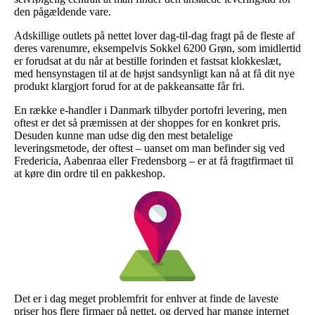
den pågældende vare.
Adskillige outlets på nettet lover dag-til-dag fragt på de fleste af
deres varenumre, eksempelvis Sokkel 6200 Grøn, som imidlertid
er forudsat at du når at bestille forinden et fastsat klokkeslæt,
med hensynstagen til at de højst sandsynligt kan nå at få dit nye
produkt klargjort forud for at de pakkeansatte får fri.
En række e-handler i Danmark tilbyder portofri levering, men
oftest er det så præmissen at der shoppes for en konkret pris.
Desuden kunne man udse dig den mest betalelige
leveringsmetode, der oftest – uanset om man befinder sig ved
Fredericia, Aabenraa eller Fredensborg – er at få fragtfirmaet til
at køre din ordre til en pakkeshop.
Det er i dag meget problemfrit for enhver at finde de laveste
priser hos flere firmaer på nettet, og derved har mange internet