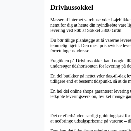
Drivhussokkel
Masser af internet varehuse yder i øjeblikke
nemt for dig at hente din nyindkøbte vare li
levering ved køb af Sokkel 3800 Grøn.
Du bør tillige planlægge at få varerne levere
temmelig ligetil. Den mest prisbevidste leve
forretningens adresse.
Fragttiden på Drivhussokkel kan i nogle til
undersøger tidshorisonten for levering på de
En del butikker på nettet yder dag-til-dag 
tidligere end et bestemt tidspunkt, så at de
En hel del online shops garanterer levering 
letkøbte leveringsversion, hvilket mange gan
Det er efterhånden særligt gnidningsløst for
at nedbringe udsalgspriserne på varerne – ti
Dog kan det ikke desto mindre være gavnligt