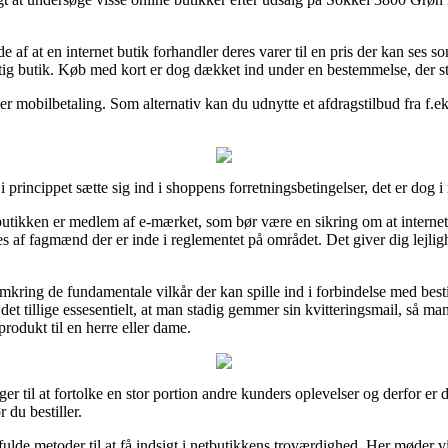
de af at en internet butik forhandler deres varer til en pris der kan ses 
ig butik. Køb med kort er dog dækket ind under en bestemmelse, der støt
er mobilbetaling. Som alternativ kan du udnytte et afdragstilbud fra f.ek
princippet sætte sig ind i shoppens forretningsbetingelser, det er dog i 
butikken er medlem af e-mærket, som bør være en sikring om at internet
f fagmænd der er inde i reglementet på området. Det giver dig lejlighed 
mkring de fundamentale vilkår der kan spille ind i forbindelse med besti
et tillige essesentielt, at man stadig gemmer sin kvitteringsmail, så man
produkt til en herre eller dame.
er til at fortolke en stor portion andre kunders oplevelser og derfor er
du bestiller.
ulde metoder til at få indsigt i netbutikkens troværdighed. Her møder v