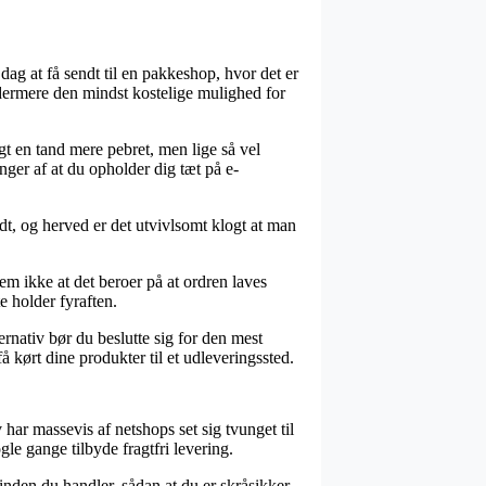
dag at få sendt til en pakkeshop, hvor det er
 ydermere den mindst kostelige mulighed for
igt en tand mere pebret, men lige så vel
nger af at du opholder dig tæt på e-
dt, og herved er det utvivlsomt klogt at man
m ikke at det beroer på at ordren laves
e holder fyraften.
ernativ bør du beslutte sig for den mest
 kørt dine produkter til et udleveringssted.
har massevis af netshops set sig tvunget til
le gange tilbyde fragtfri levering.
nden du handler, sådan at du er skråsikker