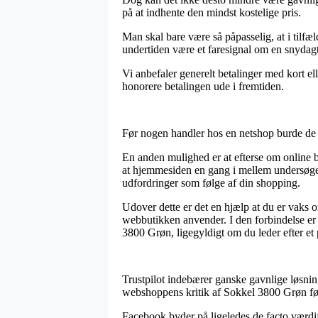
på at indhente den mindst kostelige pris.
Man skal bare være så påpasselig, at i tilfæl
undertiden være et faresignal om en snydagt
Vi anbefaler generelt betalinger med kort ell
honorere betalingen ude i fremtiden.
Før nogen handler hos en netshop burde de i 
En anden mulighed er at efterse om online 
at hjemmesiden en gang i mellem undersøges a
udfordringer som følge af din shopping.
Udover dette er det en hjælp at du er vaks o
webbutikken anvender. I den forbindelse er d
3800 Grøn, ligegyldigt om du leder efter et 
Trustpilot indebærer ganske gavnlige løsning
webshoppens kritik af Sokkel 3800 Grøn før 
Facebook byder på ligeledes de facto værdif