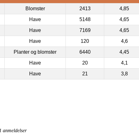
Blomster
2413
4,85
Have
5148
4,65
Have
7169
4,65
Have
120
4,6
Planter og blomster
6440
4,45
Have
20
4,1
Have
21
3,8
1
anmeldelser