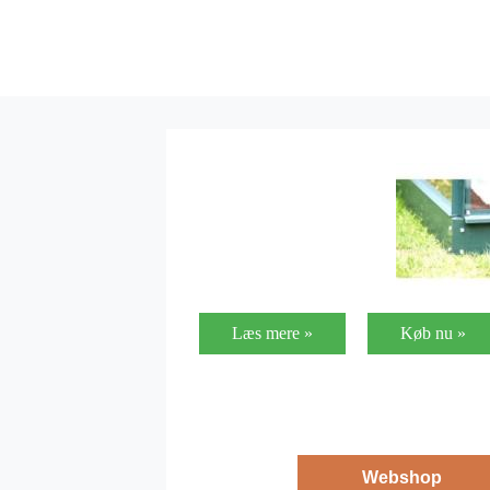
Læs mere »
Køb nu »
Webshop