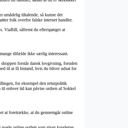
som umådelig tiltalende, så kunne det
ter folk overfor falske internet handler.
s. ViaBill, såfremt du efterspørger at
mange tilfælde ikke særlig interessant.
 shoppen forstår dansk lovgivning, foruden
til at få bistand, hvis du bliver udsat for
llingen, for eksempel den returpolitik
 til enhver tid kan påvise ordren af Sokkel
 det at foretrække, at du gennemgår online
i nogle online outlets som giver kunderne