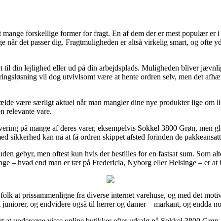
t mange forskellige former for fragt. En af dem der er mest populær er i 
ge når det passer dig. Fragtmuligheden er altså virkelig smart, og ofte
t til din lejlighed eller ud på din arbejdsplads. Muligheden bliver jævnl
ringsløsning vil dog utvivlsomt være at hente ordren selv, men det afhæ
fælde være særligt aktuel når man mangler dine nye produkter lige om li
n relevante vare.
levering på mange af deres varer, eksempelvis Sokkel 3800 Grøn, men gle
 med sikkerhed kan nå at få ordren skippet afsted forinden de pakkeansatt
uden gebyr, men oftest kun hvis der bestilles for en fastsat sum. Som alt
ge – hvad end man er tæt på Fredericia, Nyborg eller Helsinge – er at få
 folk at prissammenligne fra diverse internet varehuse, og med det motiv 
l juniorer, og endvidere også til herrer og damer – markant, og endda nog
 at undersøge visse online butikker efter udsalg på Sokkel 3800 Grøn i