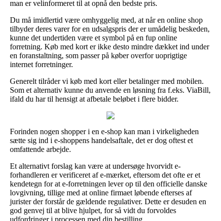
man er velinformeret til at opnå den bedste pris.
Du må imidlertid være omhyggelig med, at når en online shop
tilbyder deres varer for en udsalgspris der er umådelig beskeden,
kunne det undertiden være et symbol på en fup online
forretning. Køb med kort er ikke desto mindre dækket ind under
en foranstaltning, som passer på køber overfor uoprigtige
internet forretninger.
Generelt tilråder vi køb med kort eller betalinger med mobilen.
Som et alternativ kunne du anvende en løsning fra f.eks. ViaBill,
ifald du har til hensigt at afbetale beløbet i flere bidder.
Forinden nogen shopper i en e-shop kan man i virkeligheden
sætte sig ind i e-shoppens handelsaftale, det er dog oftest et
omfattende arbejde.
Et alternativt forslag kan være at undersøge hvorvidt e-
forhandleren er verificeret af e-mærket, eftersom det ofte er et
kendetegn for at e-forretningen lever op til den officielle danske
lovgivning, tillige med at online firmaet løbende efterses af
jurister der forstår de gældende regulativer. Dette er desuden en
god genvej til at blive hjulpet, for så vidt du forvoldes
udfordringer i processen med din bestilling.