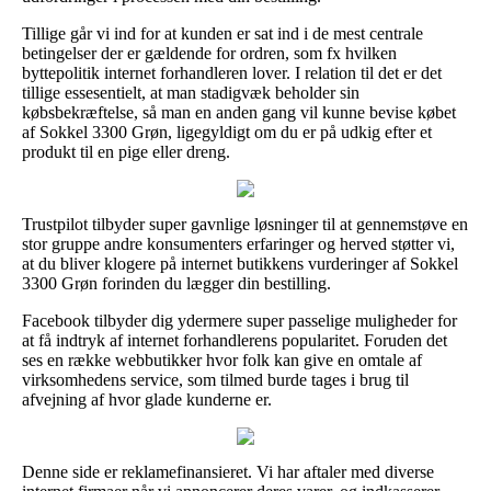
Tillige går vi ind for at kunden er sat ind i de mest centrale
betingelser der er gældende for ordren, som fx hvilken
byttepolitik internet forhandleren lover. I relation til det er det
tillige essesentielt, at man stadigvæk beholder sin
købsbekræftelse, så man en anden gang vil kunne bevise købet
af Sokkel 3300 Grøn, ligegyldigt om du er på udkig efter et
produkt til en pige eller dreng.
Trustpilot tilbyder super gavnlige løsninger til at gennemstøve en
stor gruppe andre konsumenters erfaringer og herved støtter vi,
at du bliver klogere på internet butikkens vurderinger af Sokkel
3300 Grøn forinden du lægger din bestilling.
Facebook tilbyder dig ydermere super passelige muligheder for
at få indtryk af internet forhandlerens popularitet. Foruden det
ses en række webbutikker hvor folk kan give en omtale af
virksomhedens service, som tilmed burde tages i brug til
afvejning af hvor glade kunderne er.
Denne side er reklamefinansieret. Vi har aftaler med diverse