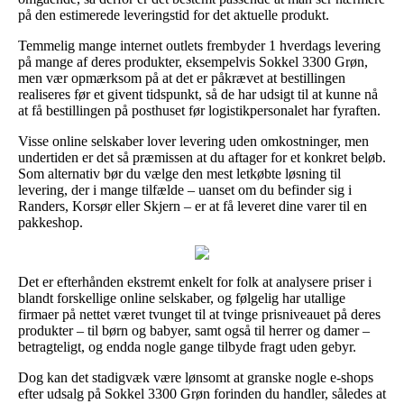
på den estimerede leveringstid for det aktuelle produkt.
Temmelig mange internet outlets frembyder 1 hverdags levering
på mange af deres produkter, eksempelvis Sokkel 3300 Grøn,
men vær opmærksom på at det er påkrævet at bestillingen
realiseres før et givent tidspunkt, så de har udsigt til at kunne nå
at få bestillingen på posthuset før logistikpersonalet har fyraften.
Visse online selskaber lover levering uden omkostninger, men
undertiden er det så præmissen at du aftager for et konkret beløb.
Som alternativ bør du vælge den mest letkøbte løsning til
levering, der i mange tilfælde – uanset om du befinder sig i
Randers, Korsør eller Skjern – er at få leveret dine varer til en
pakkeshop.
Det er efterhånden ekstremt enkelt for folk at analysere priser i
blandt forskellige online selskaber, og følgelig har utallige
firmaer på nettet været tvunget til at tvinge prisniveauet på deres
produkter – til børn og babyer, samt også til herrer og damer –
betragteligt, og endda nogle gange tilbyde fragt uden gebyr.
Dog kan det stadigvæk være lønsomt at granske nogle e-shops
efter udsalg på Sokkel 3300 Grøn forinden du handler, således at