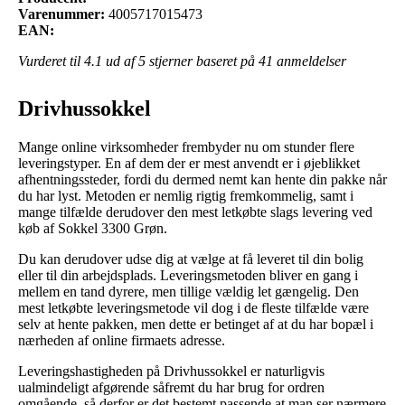
Varenummer:
4005717015473
EAN:
Vurderet til
4.1
ud af 5 stjerner baseret på
41
anmeldelser
Drivhussokkel
Mange online virksomheder frembyder nu om stunder flere
leveringstyper. En af dem der er mest anvendt er i øjeblikket
afhentningssteder, fordi du dermed nemt kan hente din pakke når
du har lyst. Metoden er nemlig rigtig fremkommelig, samt i
mange tilfælde derudover den mest letkøbte slags levering ved
køb af Sokkel 3300 Grøn.
Du kan derudover udse dig at vælge at få leveret til din bolig
eller til din arbejdsplads. Leveringsmetoden bliver en gang i
mellem en tand dyrere, men tillige vældig let gængelig. Den
mest letkøbte leveringsmetode vil dog i de fleste tilfælde være
selv at hente pakken, men dette er betinget af at du har bopæl i
nærheden af online firmaets adresse.
Leveringshastigheden på Drivhussokkel er naturligvis
ualmindeligt afgørende såfremt du har brug for ordren
omgående, så derfor er det bestemt passende at man ser nærmere