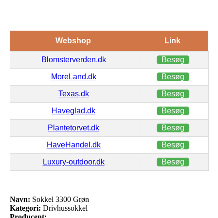
Webshop
Link
Blomsterverden.dk
Besøg
MoreLand.dk
Besøg
Texas.dk
Besøg
Haveglad.dk
Besøg
Plantetorvet.dk
Besøg
HaveHandel.dk
Besøg
Luxury-outdoor.dk
Besøg
Navn:
Sokkel 3300 Grøn
Kategori:
Drivhussokkel
Producent: