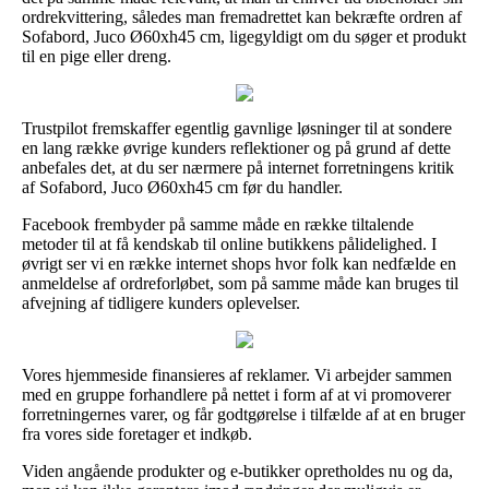
ordrekvittering, således man fremadrettet kan bekræfte ordren af
Sofabord, Juco Ø60xh45 cm, ligegyldigt om du søger et produkt
til en pige eller dreng.
Trustpilot fremskaffer egentlig gavnlige løsninger til at sondere
en lang række øvrige kunders reflektioner og på grund af dette
anbefales det, at du ser nærmere på internet forretningens kritik
af Sofabord, Juco Ø60xh45 cm før du handler.
Facebook frembyder på samme måde en række tiltalende
metoder til at få kendskab til online butikkens pålidelighed. I
øvrigt ser vi en række internet shops hvor folk kan nedfælde en
anmeldelse af ordreforløbet, som på samme måde kan bruges til
afvejning af tidligere kunders oplevelser.
Vores hjemmeside finansieres af reklamer. Vi arbejder sammen
med en gruppe forhandlere på nettet i form af at vi promoverer
forretningernes varer, og får godtgørelse i tilfælde af at en bruger
fra vores side foretager et indkøb.
Viden angående produkter og e-butikker opretholdes nu og da,