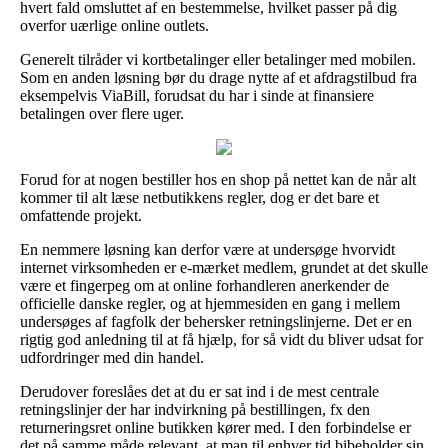
hvert fald omsluttet af en bestemmelse, hvilket passer på dig
overfor uærlige online outlets.
Generelt tilråder vi kortbetalinger eller betalinger med mobilen.
Som en anden løsning bør du drage nytte af et afdragstilbud fra
eksempelvis ViaBill, forudsat du har i sinde at finansiere
betalingen over flere uger.
Forud for at nogen bestiller hos en shop på nettet kan de når alt
kommer til alt læse netbutikkens regler, dog er det bare et
omfattende projekt.
En nemmere løsning kan derfor være at undersøge hvorvidt
internet virksomheden er e-mærket medlem, grundet at det skulle
være et fingerpeg om at online forhandleren anerkender de
officielle danske regler, og at hjemmesiden en gang i mellem
undersøges af fagfolk der behersker retningslinjerne. Det er en
rigtig god anledning til at få hjælp, for så vidt du bliver udsat for
udfordringer med din handel.
Derudover foreslåes det at du er sat ind i de mest centrale
retningslinjer der har indvirkning på bestillingen, fx den
returneringsret online butikken kører med. I den forbindelse er
det på samme måde relevant, at man til enhver tid bibeholder sin