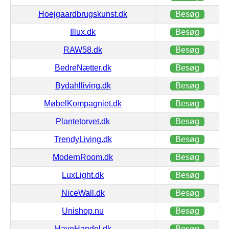
Hoejgaardbrugskunst.dk
Besøg
Illux.dk
Besøg
RAW58.dk
Besøg
BedreNætter.dk
Besøg
Bydahlliving.dk
Besøg
MøbelKompagniet.dk
Besøg
Plantetorvet.dk
Besøg
TrendyLiving.dk
Besøg
ModernRoom.dk
Besøg
LuxLight.dk
Besøg
NiceWall.dk
Besøg
Unishop.nu
Besøg
HaveHandel.dk
Besøg