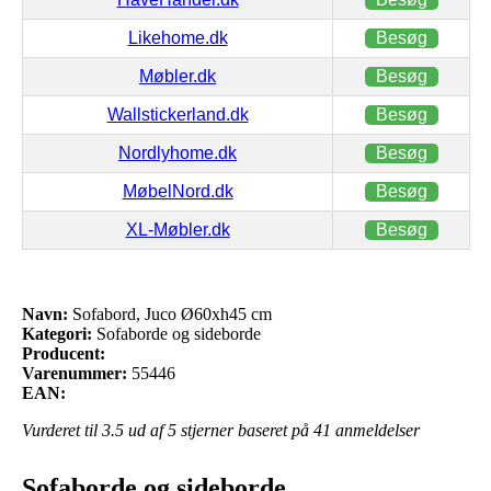
Likehome.dk
Besøg
Møbler.dk
Besøg
Wallstickerland.dk
Besøg
Nordlyhome.dk
Besøg
MøbelNord.dk
Besøg
XL-Møbler.dk
Besøg
Navn:
Sofabord, Juco Ø60xh45 cm
Kategori:
Sofaborde og sideborde
Producent:
Varenummer:
55446
EAN:
Vurderet til
3.5
ud af 5 stjerner baseret på
41
anmeldelser
Sofaborde og sideborde