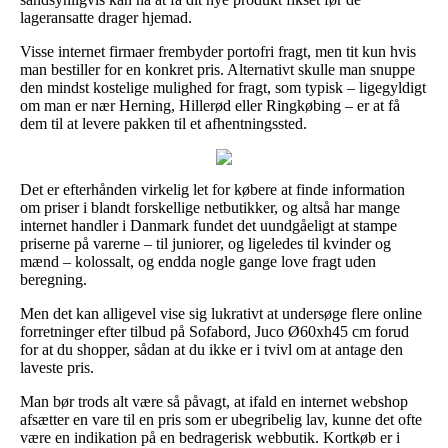
lageransatte drager hjemad.
Visse internet firmaer frembyder portofri fragt, men tit kun hvis
man bestiller for en konkret pris. Alternativt skulle man snuppe
den mindst kostelige mulighed for fragt, som typisk – ligegyldigt
om man er nær Herning, Hillerød eller Ringkøbing – er at få
dem til at levere pakken til et afhentningssted.
Det er efterhånden virkelig let for købere at finde information
om priser i blandt forskellige netbutikker, og altså har mange
internet handler i Danmark fundet det uundgåeligt at stampe
priserne på varerne – til juniorer, og ligeledes til kvinder og
mænd – kolossalt, og endda nogle gange love fragt uden
beregning.
Men det kan alligevel vise sig lukrativt at undersøge flere online
forretninger efter tilbud på Sofabord, Juco Ø60xh45 cm forud
for at du shopper, sådan at du ikke er i tvivl om at antage den
laveste pris.
Man bør trods alt være så påvagt, at ifald en internet webshop
afsætter en vare til en pris som er ubegribelig lav, kunne det ofte
være en indikation på en bedragerisk webbutik. Kortkøb er i