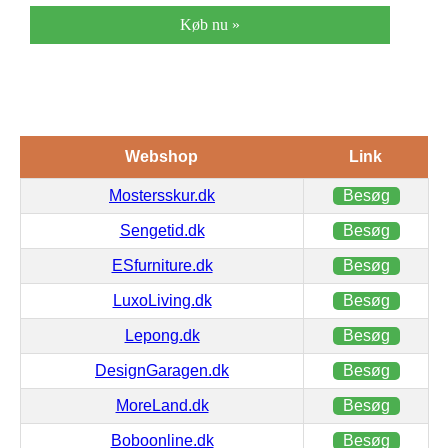
Køb nu »
Webshop
Link
Mostersskur.dk
Besøg
Sengetid.dk
Besøg
ESfurniture.dk
Besøg
LuxoLiving.dk
Besøg
Lepong.dk
Besøg
DesignGaragen.dk
Besøg
MoreLand.dk
Besøg
Boboonline.dk
Besøg