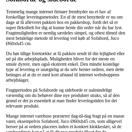
Temmelig mange internet firmaer frembyder nu et hav af
forskellige leveringsmetoder. En af de mest benyttede er nu om
dage at få afleveret pakken hos en pakkeshop, fordi det så er
super fleksibelt for dig at kunne hente din ordre når du har lyst.
Fragtmuligheden er nemlig særdeles simpel, og oftest tilmed den
mest betalelige metode til levering ved køb af Sofabord, Juco
Ø60xh45 cm.
Du bør tillige foretrække at få pakken sendt til din lejlighed eller
ud på din arbejdsplads. Muligheden bliver for det meste en
smule dyrere, men også ekstremt enkel. Den mindst kostelige
type af levering er unægtelig at du selv henter ordren, men dette
betinges af at du er med kort afstand til internet webshoppens
arbejdslager.
Fragtperioden på Sofaborde og sideborde er ualmindeligt
væsentlig om du behøver dine nye produkter straks, så af den
grund er det jo essentielt at man finder leveringstiden for det
relevante produkt.
Mange internet varehuse præsterer dag-til-dag fragt på en masse
varer, eksempelvis Sofabord, Juco Ø60xh45 cm, som alligevel
beroer på at ordren placeres inden et konkret klokkeslæt, så de
sandsynligvis kan nå at få dit nye produkt fikset før de