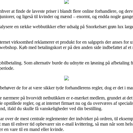
nhver at finde de laveste priser i blandt flere online forhandlere, og de
il juniorer, og ligeså til kvinder og mænd – enormt, og endda nogle gan
analysere en række webbutikker efter udsalg på Snorkelsæt grøn lux larg
nternet virksomhed reklamerer et produkt for en salgspris der anses for u
 webshop. Køb med betalingskort er på den anden side indbefattet af et 
obilbetaling. Som alternativ burde du udnytte en løsning på afbetaling f
periode.
 behøver de for at være sikker tyde forhandlerens regler, dog er det i m
 nærmere på hvorvidt netbutikken er e-mærket medlem, grundet at det sk
pstillede regler, og at internet firmaet nu og da overværes af speciali
and, ifald du skulle få vanskeligheder ved din bestilling.
ar over de mest centrale reglementer der indvirker på ordren, til eksemp
 at man til enhver tid opbevarer sin e-mail kvittering, så man når som hel
 en vare til en mand eller kvinde.