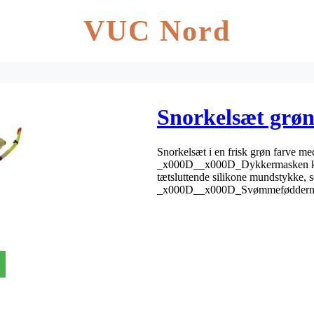
VUC Nord
Snorkelsæt grøn
Snorkelsæt i en frisk grøn farve 
_x000D__x000D_Dykkermasken kan j
tætsluttende silikone mundstykke, so
_x000D__x000D_Svømmefødderne e