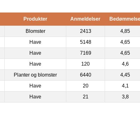
Produkter
Anmeldelser
Bedømmels
Blomster
2413
4,85
Have
5148
4,65
Have
7169
4,65
Have
120
4,6
Planter og blomster
6440
4,45
Have
20
4,1
Have
21
3,8