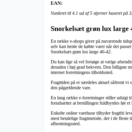
EAN:
Vurderet til
4.1
ud af 5 stjerner baseret på
3
Snorkelsæt grøn lux large 
En række e-shops giver på nuværende tidspunk
selv kan hente de købte varer når det passer
Snorkelsæt grøn lux large 40-42.
Du kan lige så vel forsøge at vælge afsendin
desuden i høj grad bekvem. Den billigste mu
internet forretningens tilholdssted.
Fragttiden på er særdeles aktuel såfremt vi s
den pågældende vare.
En lang række e-forretninger stiller udsigt
forudsætter at bestillingen fuldbyrdes før et
Enkelte online varehuse tilbyder fragtfri le
mest betalelige fragtmetode, der i de fleste 
afhentningssted.