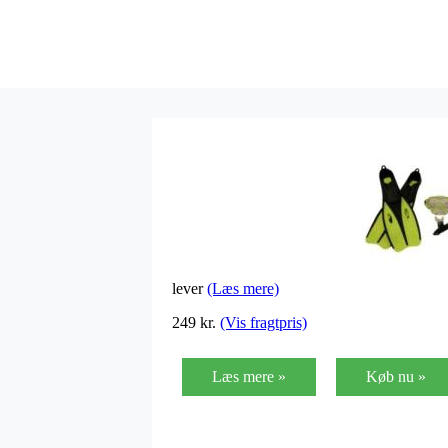
lever
(Læs mere)
249
kr.
(Vis fragtpris)
Læs mere »
Køb nu »