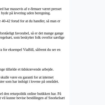
rved har massevis af e-firmaer været presset
ge byde på levering uden beregning.
e 40-42 forud for at du handler, så man er
forståeligt favorabel, så er det mange gange
regelsæt, som beskytter folk overfor uærlige
ra for eksempel ViaBill, såfremt du ser en
ange tilfælde et tidskrævende arbejde.
ulle være en garanti for at internet
ster som har indsigt i lovene på området.
el den returpolitik online butikken har. På
st vil kunne bevise bestillingen af Snorkelsæt