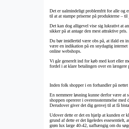
Det er ualmindeligt problemfrit for alle og e
til at at stampe priserne på produkterne – t
Det kan dog alligevel vise sig lukrativt at 
sikker på at antage den mest attraktive pris.
Du bør imidlertid være obs på, at ifald en i
være en indikation på en snydagtig internet
online webshops.
Vi går generelt ind for køb med kort eller m
fordel i at klare betalingen over en længere 
Inden folk shopper i en forhandler på nettet
En nemmere løsning kunne derfor være at se
shoppen opererer i overensstemmelse med de o
Derudover giver det dig genvej til at få bist
Udover dette er det en hjælp at kunden er kl
grund af dette er det ligeledes essesentielt,
grøn lux large 40-42, uafhængig om du søger