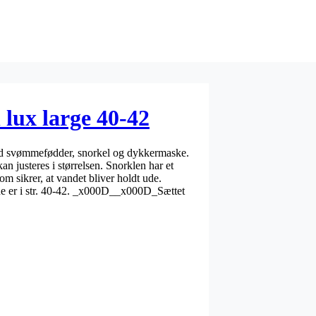
 lux large 40-42
med svømmefødder, snorkel og dykkermaske.
usteres i størrelsen. Snorklen har et
m sikrer, at vandet bliver holdt ude.
r i str. 40-42. _x000D__x000D_Sættet