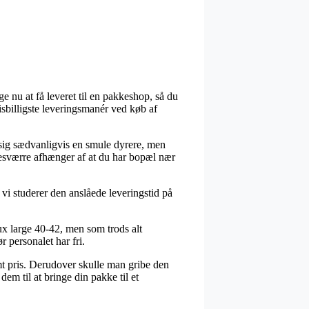
e nu at få leveret til en pakkeshop, så du
risbilligste leveringsmanér ved køb af
r sig sædvanligvis en smule dyrere, men
 desværre afhænger af at du har bopæl nær
t vi studerer den anslåede leveringstid på
ux large 40-42, men som trods alt
r personalet har fri.
emt pris. Derudover skulle man gribe den
dem til at bringe din pakke til et