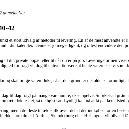
2
anmeldelser
40-42
t et stort udvalg af metoder til levering. En af de mest anvendte er lig
 ind i din kalender. Denne er jo meget ligetil, og oftest endvidere den p
g til din private bopæl eller til når du er på job. Leveringsformen vise
lighed for fragt vil dog til enhver tid være at hente varerne selv, som
tår og skal bruge varen fluks, så af den grund er det aldeles fornuftigt a
 til dag-til-dag fragt på mange varenumre, eksempelvis Snorkelsæt grøn l
 konkret klokkeslæt, så de højst sandsynligt kan nå at få pakken afsted fø
vering, men i de fleste tilfælde afkræver det at der indkøbes for en best
tilfælde – om du er i Aarhus, Skanderborg eller Helsinge – vil blive at få 