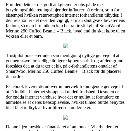
Foruden dette er det godt at køberen er obs på de mest
betydningsfulde retningslinjer der influerer på ordren, som for
eksempel hvilken returrettighed internet forhandleren tilbyder. I
den relation er det desuden vigtigt, at man stadigvæk bevarer ens
faktura, så man i fremtiden kan bekræfte sit køb af SmartWool
Merino 250 Cuffed Beanie – Black, hvad end du skal købe til en
voksen eller et barn.
Trustpilot præsterer uden sammenligning nyttige genveje til at
gennemstøve forskellige tidligere køberes kritik og af den grund
foreslåes det, at du tager et kig på e-forhandlerens omtaler af
SmartWool Merino 250 Cuffed Beanie – Black før du placerer
din ordre.
Facebook leverer derudover immervæk fremragende genveje til
at få indblik i internet shoppens kundetilfredshed. Desuden er
der endda internet varehuse hvor det er muligt at formulere en
anmeldelse af deres købsoplevelse, hvilket tilmed burde benyttes
til at få et indtryk af hvor tilfredse kunderne er.
Denne hjemmeside er finansieret af annoncer. Vi arbejder tæt