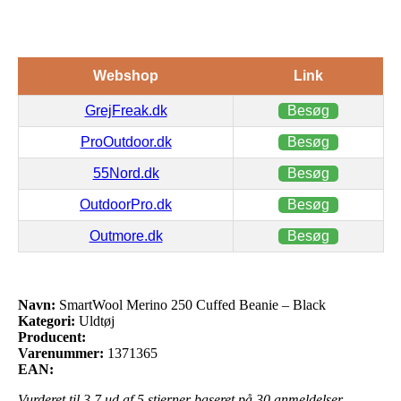
Webshop
Link
GrejFreak.dk
Besøg
ProOutdoor.dk
Besøg
55Nord.dk
Besøg
OutdoorPro.dk
Besøg
Outmore.dk
Besøg
Navn:
SmartWool Merino 250 Cuffed Beanie – Black
Kategori:
Uldtøj
Producent:
Varenummer:
1371365
EAN:
Vurderet til
3.7
ud af 5 stjerner baseret på
30
anmeldelser