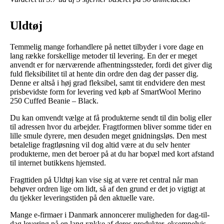
Uldtøj
Temmelig mange forhandlere på nettet tilbyder i vore dage en
lang række forskellige metoder til levering. En der er meget
anvendt er for nærværende afhentningssteder, fordi det giver dig
fuld fleksibilitet til at hente din ordre den dag der passer dig.
Denne er altså i høj grad fleksibel, samt tit endvidere den mest
prisbevidste form for levering ved køb af SmartWool Merino
250 Cuffed Beanie – Black.
Du kan omvendt vælge at få produkterne sendt til din bolig eller
til adressen hvor du arbejder. Fragtformen bliver somme tider en
lille smule dyrere, men desuden meget gnidningsløs. Den mest
betalelige fragtløsning vil dog altid være at du selv henter
produkterne, men det beroer på at du har bopæl med kort afstand
til internet butikkens hjemsted.
Fragttiden på Uldtøj kan vise sig at være ret central når man
behøver ordren lige om lidt, så af den grund er det jo vigtigt at
du tjekker leveringstiden på den aktuelle vare.
Mange e-firmaer i Danmark annoncerer muligheden for dag-til-
dag levering på en lang række af deres produkter, eksempelvis