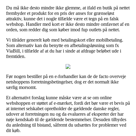
Du må ikke desto mindre ikke glemme, at ifald en butik på nettet
frembyder et produkt for en pris der anses for grænseløst
attraktiv, kunne det i nogle tilfælde være et tegn på en falsk
webshop. Handler med kort er ikke desto mindre omfavnet af en
orden, som redder dig som køber imod fup outlets på nettet.
Vi tilråder generelt køb med betalingskort eller mobilbetaling.
Som alternativ kan du benytte en afbetalingsløsning som fx
ViaBill, i tilfælde af at du har i sinde at afdrage beløbet ude i
fremtiden.
Før nogen bestiller på en e-forhandler kan de de facto overveje
netshoppens forretningsbetingelser, dog er det normalt ikke
særlig morsomt.
Et alternativt forslag kunne måske være at se om online
webshoppen er støttet af e-mærket, fordi det bør være et bevis på
at internet selskabet opretholder de gældende danske regler,
udover at forretningen nu og da evalueres af eksperter der har
nøje kendskab til de gældende bestemmelser. Desuden tilbydes
du anledning til bistand, såfremt du udsættes for problemer ved
dit køb.