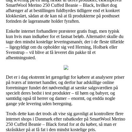
SmartWool Merino 250 Cuffed Beanie – Black, hvilket dog
afhænger af at bestillingen fuldbyrdes tidligere end et konkret
klokkeslæt, sådan at de kan nå at få produkterne på posthuset
forinden de lageransatte holder fyraften.
Enkelte internet forhandlere præsterer gratis fragt, men typisk
kun hvis man indkøber for et fastsat beløb. Alternativt skulle du
tage den mindst kostelige leveringsmanér, der i de fleste tilfælde
– ligegyldigt om du opholder sig ved Herning, Holbæk eller
Svenstrup – vil blive at få leveret din pakke til et
afhentningssted.
Det er i dag ekstremt let gængeligt for købere at analysere priser
på tværs af internet handler, og derfor har adskillige online
forretninger fundet det nødvendigt at sænke salgsværdien på
specielt deres bedst i test produkter – til børn og babyer, og
samtidig også til herrer og damer – enormt, og endda nogle
gange yde levering uden beregning.
Trods dette kan det trods alt vise sig gavnligt at kontrollere flere
internet shops i Danmark efter rabatkoder på SmartWool Merino
250 Cuffed Beanie – Black forud for at du køber, så man er
skråsikker på at få fat i den mindst kostelige pris.