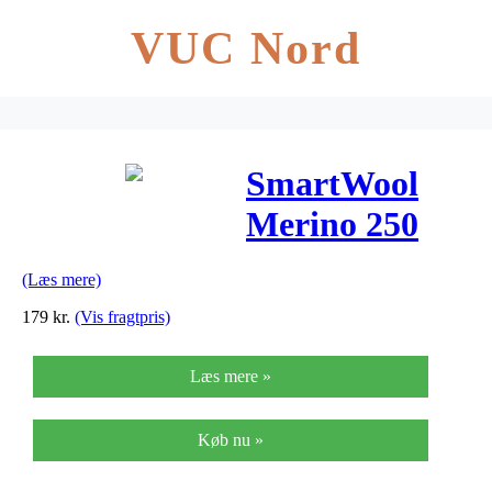
VUC Nord
SmartWool
Merino 250
Cuffed Beanie
(Læs mere)
– Black
179
kr.
(Vis fragtpris)
Læs mere »
Køb nu »