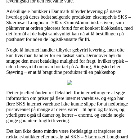
leveringstid for den relevante vare.
Adskillige e-butikker i Danmark tilbyder levering på næste
hverdag på deres bedst sælgende produkter, eksempelvis SKS –
Skærmsæt Longboard 700 x 35mm/45mm inkl. stivere, som
påkræver at ordren placeres forud for et konkret klokkeslæt, med
det formål at de højst sandsynligt kan nå at få bestillingen på
posthuset forinden de logistikansatte får fri.
Nogle få internet handler tilbyder gebyrfri levering, men ofte
kun hvis man handler for en fastsat sum. Derudover bør du
snuppe den mest betalelige mulighed for fragt, hvilket typisk –
uden hensyn til om man bor tæt på Aalborg, Ringsted eller
Støvring – er at få bragt dine produkter til en pakkeshop.
Det er jo efterhånden ret fleksibelt for internetbrugere at søge
information om priser på flere internet varehuse, og ergo har
flere SKS internet varehuse ikke kunne slippe for at nedbringe
prisniveauet på mange af deres varer – til børn og babyer, og
yderligere også til damer og herrer – enormt, og endda nogle
gange garantere fragtfri levering.
Det kan ikke desto mindre være fordelagtigt at inspicere en
række e-butikker efter udsalg på SKS – Skærmsæt Longboard