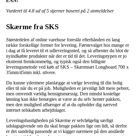
EAN:
Vurderet til
4.8
ud af 5 stjerner baseret på
2
anmeldelser
Skærme fra SKS
Størstedelen af online varehuse foreslår efterhånden en lang
række forskellige former for levering. Førstevalget hos mange er
i dag at få leveret til et udleveringssted, og så afhenter du blot de
nyindkøbte produkter når der er tid til det. Leveringstypen er jo
ekstremt fremkommelig, og typisk også den billigste
leveringsmetode ved køb af SKS – Skærmsæt Longboard 700 x
35mm/45mm inkl. stivere.
Du kunne ydermere planlægge at vælge levering til din bolig
eller til når du er på job. Muligheden er jævnligt lidt mere pebret,
men omvendt vældig hensigtsmæssig. Den mindst kostelige
løsning kan ikke benægtes at være at du selv henter pakken,
men den mulighed afhænger af at du opholder dig nærved
internet selskabets arbejdslager.
Leveringshastigheden på Skærme er selvfølgelig særligt
udslagsgivende om du skal bruge pakken lige om lidt, så derfor
er det sandelig passende at vi kigger nærmere på den anslåede