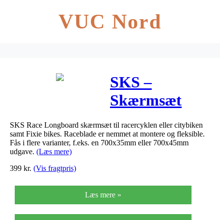
VUC Nord
SKS –
Skærmsæt
Longboard
SKS Race Longboard skærmsæt til racercyklen eller citybiken
700 x
samt Fixie bikes. Raceblade er nemmet at montere og fleksible.
Fås i flere varianter, f.eks. en 700x35mm eller 700x45mm
35mm/45mm
udgave.
(Læs mere)
399
kr.
(Vis fragtpris)
inkl. stivere
Læs mere »