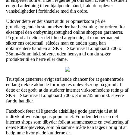
af eksperter som er inde i reglerne på området. Dette er desuden
en god anledning til en hjælpende hånd, ifald du oplever
vanskeligheder i forbindelse med din ordre.
Udover dette er det smart at du er opmærksom på de
grundlæggende bestemmelser der har betydning for ordren, for
eksempel den ombytningsrettighed online shoppen garanterer.
På grund af dette er det tilmed afgørende, at man permanent
sikrer ens ordremail, således man en anden gang kan
dokumentere handlen af SKS – Skærmsæt Longboard 700 x
35mm/45mm inkl. stivere, uden hensyn til om du søger
produkter til en herre eller dame.
Trustpilot genererer evigt strålende chancer for at gennemrode
en lang række aktuelle forbrugeres oplevelser og på grund af
dette er det godt, at du studerer internet virksomhedens ratings af
SKS – Skærmsæt Longboard 700 x 35mm/45mm inkl. stivere
før du handler.
Facebook fører til lignende adskillige gode genveje til at få
indtryk af webshoppens popularitet. Foruden det ses en del
internet shops som tilbyder folk at sammensætte en evaluering af
deres købsoplevelse, som på samme måde kan tages i brug til at
bedømme hvor glade kunderne er.