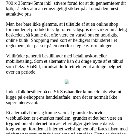
700 x 35mm/45mm inkl. stivere forud for at du gennemfører dit
køb, således at man er usvigeligt sikker på at opnå den mest
attraktive pris.
Man bør bare ikke glemme, at i tilfælde af at en online shop
forhandler et produkt til salg for en salgspris der virker umådelig
beskeden, så kunne det ofte være en varsel om en uoprigtig
online butik. Shopping med kort er heldigvis inkluderet i et
reglement, der passer på en overfor uægte e-forretninger.
Vi tilråder generelt bestillinger med betalingskort eller
mobilbetaling. Som et alternativ kan du drage nytte af et tilbud
som f.eks. ViaBill, forudsat du foretrækker at afdrage beløbet
over en periode.
Inden folk bestiller på en SKS e-handler kunne de utvivlsomt
kigge på e-shoppens handelsaftale, men det er normalt ikke
super interessant.
Et alternativt forslag kunne være at granske hvorvidt
webbutikken er e-mærket medlem, grundet at det bør være en
tryghed om at internet firmaet efterfølger gældende dansk
lovgivning, foruden at internet webshoppen ofte føres tilsyn med