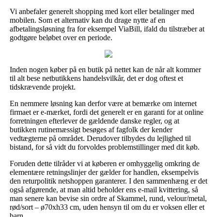
Vi anbefaler generelt shopping med kort eller betalinger med
mobilen. Som et alternativ kan du drage nytte af en
afbetalingsløsning fra for eksempel ViaBill, ifald du tilstræber at
godtgøre beløbet over en periode.
Inden nogen køber på en butik på nettet kan de når alt kommer
til alt bese netbutikkens handelsvilkår, det er dog oftest et
tidskrævende projekt.
En nemmere løsning kan derfor være at bemærke om internet
firmaet er e-mærket, fordi det generelt er en garanti for at online
forretningen efterlever de gældende danske regler, og at
butikken rutinemæssigt besøges af fagfolk der kender
vedtægterne på området. Derudover tilbydes du lejlighed til
bistand, for så vidt du forvoldes problemstillinger med dit køb.
Foruden dette tilråder vi at køberen er omhyggelig omkring de
elementære retningslinjer der gælder for handlen, eksempelvis
den returpolitik netshoppen garanterer. I den sammenhæng er det
også afgørende, at man altid beholder ens e-mail kvittering, så
man senere kan bevise sin ordre af Skammel, rund, velour/metal,
rød/sort – ø70xh33 cm, uden hensyn til om du er voksen eller et
barn.