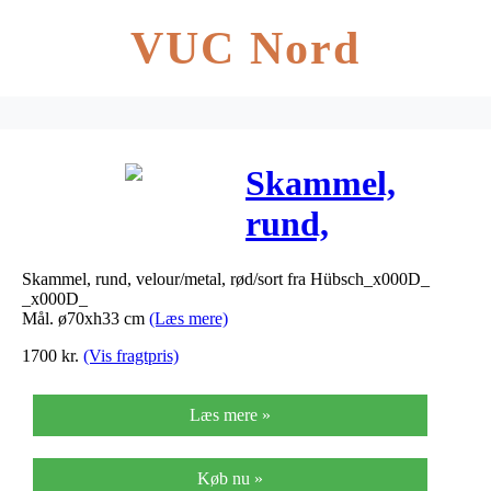
VUC Nord
Skammel,
rund,
velour/metal,
Skammel, rund, velour/metal, rød/sort fra Hübsch_x000D_
rød/sort –
_x000D_
Mål. ø70xh33 cm
(Læs mere)
ø70xh33 cm
1700
kr.
(Vis fragtpris)
Læs mere »
Køb nu »