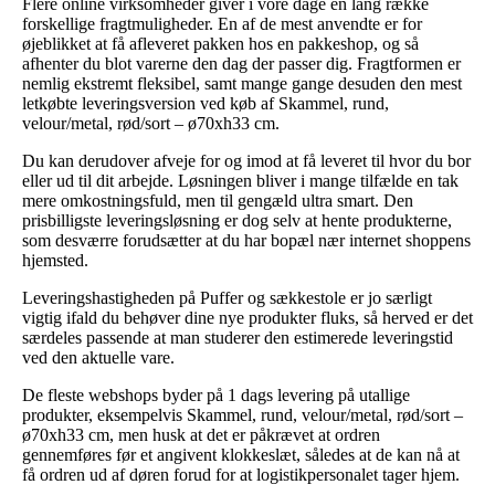
Flere online virksomheder giver i vore dage en lang række
forskellige fragtmuligheder. En af de mest anvendte er for
øjeblikket at få afleveret pakken hos en pakkeshop, og så
afhenter du blot varerne den dag der passer dig. Fragtformen er
nemlig ekstremt fleksibel, samt mange gange desuden den mest
letkøbte leveringsversion ved køb af Skammel, rund,
velour/metal, rød/sort – ø70xh33 cm.
Du kan derudover afveje for og imod at få leveret til hvor du bor
eller ud til dit arbejde. Løsningen bliver i mange tilfælde en tak
mere omkostningsfuld, men til gengæld ultra smart. Den
prisbilligste leveringsløsning er dog selv at hente produkterne,
som desværre forudsætter at du har bopæl nær internet shoppens
hjemsted.
Leveringshastigheden på Puffer og sækkestole er jo særligt
vigtig ifald du behøver dine nye produkter fluks, så herved er det
særdeles passende at man studerer den estimerede leveringstid
ved den aktuelle vare.
De fleste webshops byder på 1 dags levering på utallige
produkter, eksempelvis Skammel, rund, velour/metal, rød/sort –
ø70xh33 cm, men husk at det er påkrævet at ordren
gennemføres før et angivent klokkeslæt, således at de kan nå at
få ordren ud af døren forud for at logistikpersonalet tager hjem.