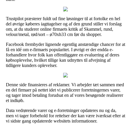
Trustpilot præsterer fuldt ud fine løsninger til at fortolke en hel
del øvrige køberes iagttagelser og af den grund stiller vi forslag
om, at du studerer online firmaets kritik af Skammel, rund,
velour/metal, rød/sort – ø70xh33 cm før du shopper.
Facebook frembyder lignende egentlig anstændige chancer for at
få en idé om e-firmaets popularitet. I øvrigt er der endda e-
forhandlere hvor folk kan offentliggøre en evaluering af deres
købsoplevelse, hvilket tillige kan udnyttes til afvejning af
tidligere kunders oplevelser.
Denne side finansieres af reklamer. Vi arbejder tæt sammen med
en del firmaer på nettet idet vi publicerer forretningernes varer,
og tager imod betaling forudsat en af vores besøgende realiserer
et indkøb.
Data vedrørende varer og e-forretninger opdateres nu og da,
men vi tager forbehold for rettelser der kan være iværksat efter at
vi sidste gang opdaterede websitets informationer.