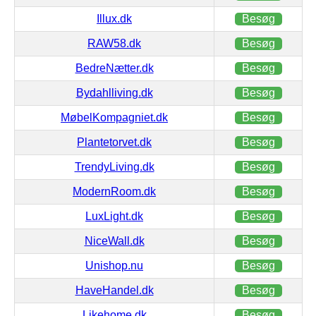
Illux.dk
Besøg
RAW58.dk
Besøg
BedreNætter.dk
Besøg
Bydahlliving.dk
Besøg
MøbelKompagniet.dk
Besøg
Plantetorvet.dk
Besøg
TrendyLiving.dk
Besøg
ModernRoom.dk
Besøg
LuxLight.dk
Besøg
NiceWall.dk
Besøg
Unishop.nu
Besøg
HaveHandel.dk
Besøg
Likehome.dk
Besøg