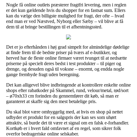
Nogle få online outlets præsterer fragtfri levering, men i reglen
er det kun gældende hvis du shopper for en fastsat sum. Ellers
kan du vælge den billigste mulighed for fragt, der ofte – hvad
end man er ved Næstved, Nyborg eller Sæby – vil blive at få
dem til at bringe bestillingen til et afhentningssted.
Det er jo efterhånden i høj grad simpelt for almindelige dødelige
at finde frem til de bedste priser på tværs af e-butikker, og
herved har de fleste online firmaer været tvunget til at nedsætte
priserne på specielt deres bedst i test produkter – til piger og
drenge, og desuden også til voksne – enormt, og endda nogle
gange frembyde fragt uden beregning.
Det kan alligevel blive indbringende at kontrollere enkelte online
shops efter rabatkoder på Skammel, rund, velour/metal, rød/sort
– ø70xh33 cm forinden du gennemfører dit køb, så man er
garanteret at skaffe sig den mest betalelige pris.
Du skal blot være omhyggelig med, at hvis en shop på nettet
udbyder et produkt for en salgspris der kan ses som uhørt
attraktiv, så burde det tit være et signal om en falsk e-forhandler.
Kortkøb er i hvert fald omfavnet af en regel, som sikrer folk
overfor bedrageriske online selskaber.