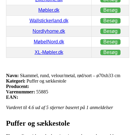
Møbler.dk
Besøg
Wallstickerland.dk
Besøg
Nordlyhome.dk
Besøg
MøbelNord.dk
Besøg
XL-Møbler.dk
Besøg
Navn:
Skammel, rund, velour/metal, rød/sort – ø70xh33 cm
Kategori:
Puffer og sækkestole
Producent:
Varenummer:
55885
EAN:
Vurderet til
4.6
ud af 5 stjerner baseret på
1
anmeldelser
Puffer og sækkestole