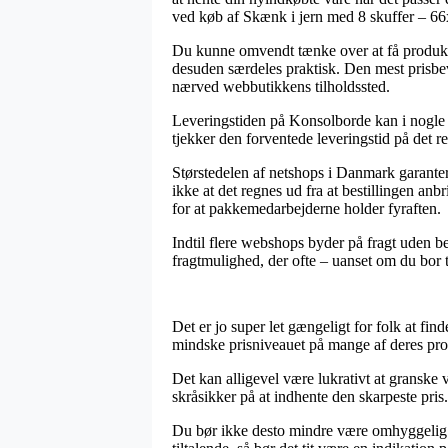
ved køb af Skænk i jern med 8 skuffer – 6
Du kunne omvendt tænke over at få produkte
desuden særdeles praktisk. Den mest prisbevi
nærved webbutikkens tilholdssted.
Leveringstiden på Konsolborde kan i nogle t
tjekker den forventede leveringstid på det r
Størstedelen af netshops i Danmark garante
ikke at det regnes ud fra at bestillingen anbr
for at pakkemedarbejderne holder fyraften.
Indtil flere webshops byder på fragt uden b
fragtmulighed, der ofte – uanset om du bor t
Det er jo super let gængeligt for folk at find
mindske prisniveauet på mange af deres prod
Det kan alligevel være lukrativt at granske 
skråsikker på at indhente den skarpeste pris.
Du bør ikke desto mindre være omhyggelig med