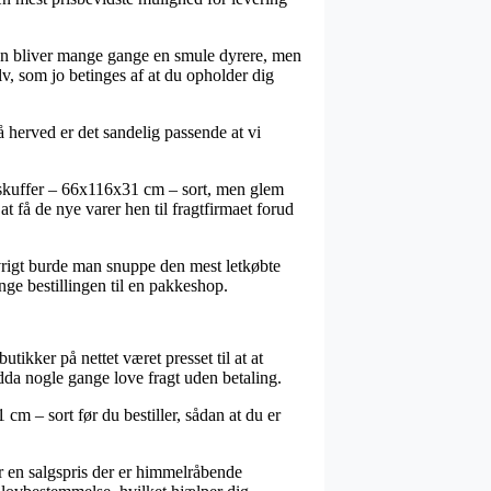
den bliver mange gange en smule dyrere, men
lv, som jo betinges af at du opholder dig
 herved er det sandelig passende at vi
8 skuffer – 66x116x31 cm – sort, men glem
 at få de nye varer hen til fragtfirmaet forud
øvrigt burde man snuppe den mest letkøbte
nge bestillingen til en pakkeshop.
utikker på nettet været presset til at at
dda nogle gange love fragt uden betaling.
cm – sort før du bestiller, sådan at du er
or en salgspris der er himmelråbende