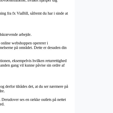
n lovbestemmelse, hvilket hjælper dig
ng fra fx ViaBill, såfremt du har i sinde at
idskrævende arbejde.
at online webshoppen opererer i
emmelserne på området. Dette er desuden din
tionen, eksempelvis hvilken returrettighed
 anden gang vil kunne påvise sin ordre af
 og derfor tilrådes det, at du ser nærmere på
re.
. Derudover ses en række outlets på nettet
ed.