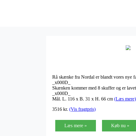
Rå skænke fra Nordal er blandt vores nye 
_x000D_
Skænken kommer med 8 skuffer og er lavet 
_x000D_
Mål. L. 116 x B. 31 x H. 66 cm
(Læs mere)
3516
kr.
(Vis fragtpris)
Læs mere »
Køb nu »