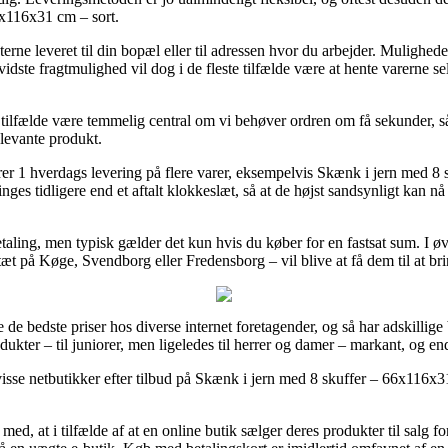
6x116x31 cm – sort.
rne leveret til din bopæl eller til adressen hvor du arbejder. Mulighe
dste fragtmulighed vil dog i de fleste tilfælde være at hente varerne se
ilfælde være temmelig central om vi behøver ordren om få sekunder, så
elevante produkt.
rer 1 hverdags levering på flere varer, eksempelvis Skænk i jern med 
inges tidligere end et aftalt klokkeslæt, så at de højst sandsynligt kan nå
etaling, men typisk gælder det kun hvis du køber for en fastsat sum. I 
æt på Køge, Svendborg eller Fredensborg – vil blive at få dem til at bri
e de bedste priser hos diverse internet foretagender, og så har adskillige b
ukter – til juniorer, men ligeledes til herrer og damer – markant, og en
visse netbutikker efter tilbud på Skænk i jern med 8 skuffer – 66x116x31 
, at i tilfælde af at en online butik sælger deres produkter til salg f