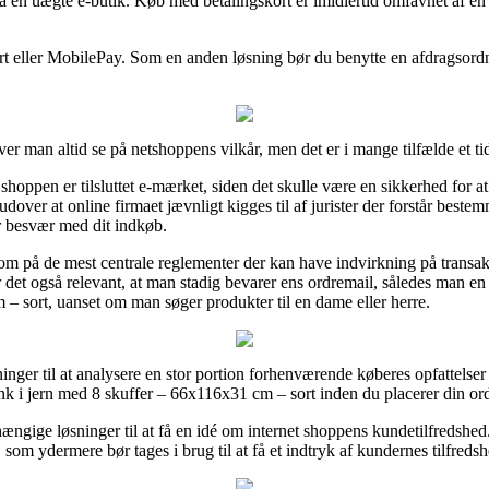
n på en uægte e-butik. Køb med betalingskort er imidlertid omfavnet af e
rt eller MobilePay. Som en anden løsning bør du benytte en afdragsordni
r man altid se på netshoppens vilkår, men det er i mange tilfælde et t
shoppen er tilsluttet e-mærket, siden det skulle være en sikkerhed for 
dover at online firmaet jævnligt kigges til af jurister der forstår best
or besvær med dit indkøb.
m på de mest centrale reglementer der kan have indvirkning på transak
 det også relevant, at man stadig bevarer ens ordremail, således man en
– sort, uanset om man søger produkter til en dame eller herre.
sninger til at analysere en stor portion forhenværende køberes opfattelser
k i jern med 8 skuffer – 66x116x31 cm – sort inden du placerer din ord
ængige løsninger til at få en idé om internet shoppens kundetilfredshed
 som ydermere bør tages i brug til at få et indtryk af kundernes tilfredsh