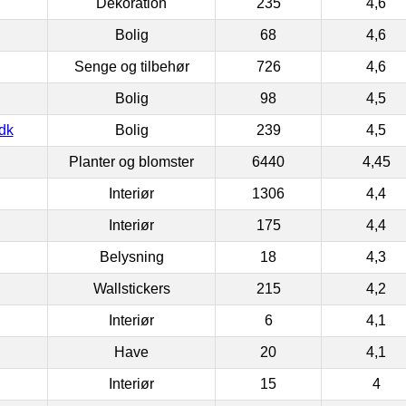
Dekoration
235
4,6
Bolig
68
4,6
Senge og tilbehør
726
4,6
Bolig
98
4,5
dk
Bolig
239
4,5
Planter og blomster
6440
4,45
Interiør
1306
4,4
Interiør
175
4,4
Belysning
18
4,3
Wallstickers
215
4,2
Interiør
6
4,1
Have
20
4,1
Interiør
15
4