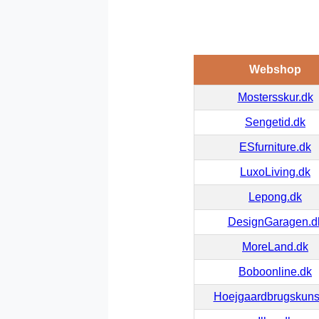
Webshop
Mostersskur.dk
Sengetid.dk
ESfurniture.dk
LuxoLiving.dk
Lepong.dk
DesignGaragen.d
MoreLand.dk
Boboonline.dk
Hoejgaardbrugskuns