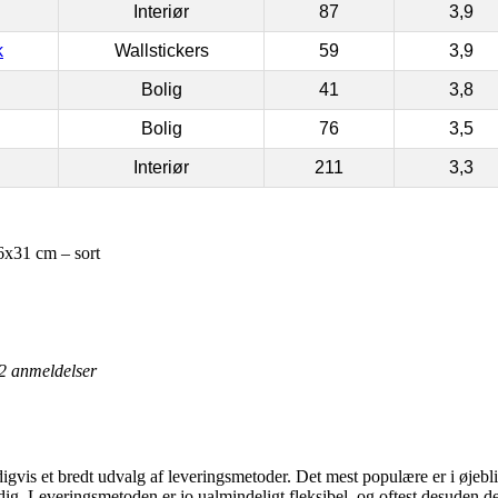
Interiør
87
3,9
k
Wallstickers
59
3,9
Bolig
41
3,8
Bolig
76
3,5
Interiør
211
3,3
6x31 cm – sort
2
anmeldelser
digvis et bredt udvalg af leveringsmetoder. Det mest populære er i øjebl
 dig. Leveringsmetoden er jo ualmindeligt fleksibel, og oftest desuden d