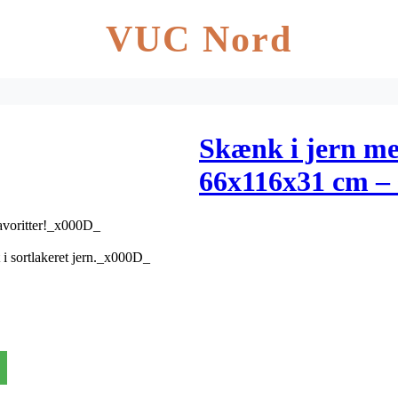
VUC Nord
Skænk i jern me
66x116x31 cm – 
favoritter!_x000D_
i sortlakeret jern._x000D_