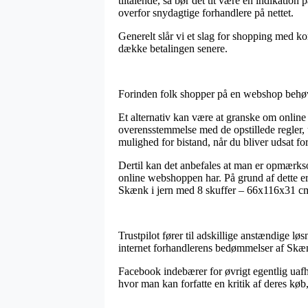
tiltalende, så bør det tit være en indikatio
overfor snydagtige forhandlere på nettet.
Generelt slår vi et slag for shopping med ko
dække betalingen senere.
Forinden folk shopper på en webshop behøve
Et alternativ kan være at granske om online 
overensstemmelse med de opstillede regler, u
mulighed for bistand, når du bliver udsat f
Dertil kan det anbefales at man er opmærkso
online webshoppen har. På grund af dette er
Skænk i jern med 8 skuffer – 66x116x31 cm 
Trustpilot fører til adskillige anstændige lø
internet forhandlerens bedømmelser af Skæn
Facebook indebærer for øvrigt egentlig uafh
hvor man kan forfatte en kritik af deres køb,