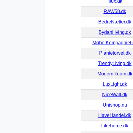
Illux.dk
RAW58.dk
BedreNætter.dk
Bydahlliving.dk
MøbelKompagniet.
Plantetorvet.dk
TrendyLiving.dk
ModernRoom.dk
LuxLight.dk
NiceWall.dk
Unishop.nu
HaveHandel.dk
Likehome.dk