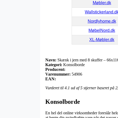
Møbler.dk
Wallstickerland.d
Nordlyhome.dk
MøbelNord.dk
XL-Møbler.dk
Navn:
Skænk i jern med 8 skuffer – 66x11
Kategori:
Konsolborde
Producent:
Varenummer:
54906
EAN:
Vurderet til
4.1
ud af 5 stjerner baseret på
2
Konsolborde
En hel del online virksomheder foreslår hel
at hente din nyindkøbte vare når det passer