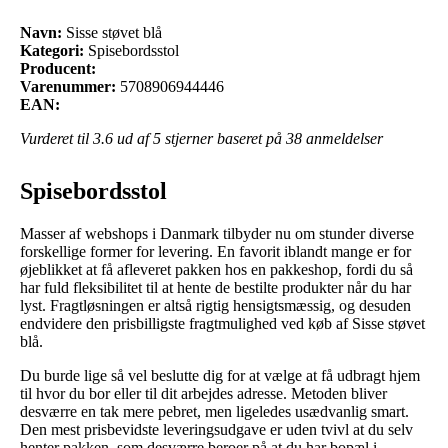
Navn:
Sisse støvet blå
Kategori:
Spisebordsstol
Producent:
Varenummer:
5708906944446
EAN:
Vurderet til
3.6
ud af 5 stjerner baseret på
38
anmeldelser
Spisebordsstol
Masser af webshops i Danmark tilbyder nu om stunder diverse
forskellige former for levering. En favorit iblandt mange er for
øjeblikket at få afleveret pakken hos en pakkeshop, fordi du så
har fuld fleksibilitet til at hente de bestilte produkter når du har
lyst. Fragtløsningen er altså rigtig hensigtsmæssig, og desuden
endvidere den prisbilligste fragtmulighed ved køb af Sisse støvet
blå.
Du burde lige så vel beslutte dig for at vælge at få udbragt hjem
til hvor du bor eller til dit arbejdes adresse. Metoden bliver
desværre en tak mere pebret, men ligeledes usædvanlig smart.
Den mest prisbevidste leveringsudgave er uden tvivl at du selv
henter pakken, som desværre beroer på at du har bopæl i