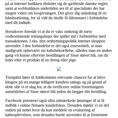
på at internet butikken tilslutter sig de gældende danske regler,
samt at webbutikken undertiden ses til af specialister der har
megen viden om lovgivningen. Det giver dig anledning til en
håndsrækning, for så vidt du skulle få dilemmaer i forbindelse
med dit indkøb.
Herudover foreslår vi at du er vaks omkring de mest
vedkommende retningslinjer der spiller ind i forbindelse med
transaktionen, f.eks. den ombytningspolitik internet shoppen
anvender. I den forbindelse er det også essesentielt, at man
stadigvæk opbevarer sin købsbekræftelse, således man en anden
gang vil kunne eftervise bestillingen af Sisse støvet blå, om du
leder efter et produkt til en dreng eller pige.
Trustpilot fører til fuldkommen relevante chancer for at blive
klogere på ret mange tidligere kunders ratings og på grund af
dette slår vi et slag for, at du verificerer online forretningens
anmeldelser af Sisse støvet blå inden du lægger din bestilling.
Facebook præsterer også ultra udmærkede løsninger til at få
indblik i online firmaets kundefokus. Desuden møder vi en del
outlets på nettet hvor du kan meddele en evaluering af
købsoplevelsen, som desuden burde anvendes til at fornemme