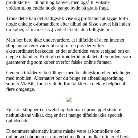
produkterne – til børn og babyer, men også til voksne –
voldsomt, og endda nogle gange byde på gratis fragt.
Trods dette kan det stadigvæk vise sig profitabelt at kigge forbi
nogle enkelte e-forhandlere efter tilbud på Sisse støvet blå inden
du køber, så man er tryg ved at få fat i den billigste pris.
Man bør bare ikke undervurdere, at i tilfælde af at en internet
shop annoncerer varer til salg for en pris der virker
ekstraordinært beskeden, er det undertiden være et signal om en
uægte e-handler. Kortkøb er imidlertid omfattet af en orden, som
garanterer dig som køber overfor falske online firmaer.
Generelt tilråder vi bestillinger med betalingskort eller betalinger
med mobilen. Alternativt bør du bruge en afbetalingsordning
som fx ViaBill, for så vidt du foretrækker at dække beløbet af
flere omgange.
Før folk shopper i en webshop bør man i princippet studere
netbutikkens vilkår, dog er det i mange tilfælde ikke specielt
ophidsende.
Et nemmere alternativ kunne måske være at kontrollere om
online webshoppen er e-mærket medlem, hvilket ofte er et bevis