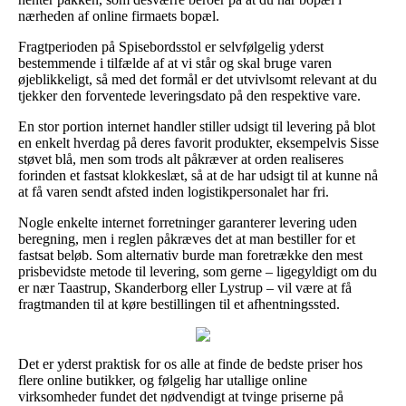
nærheden af online firmaets bopæl.
Fragtperioden på Spisebordsstol er selvfølgelig yderst
bestemmende i tilfælde af at vi står og skal bruge varen
øjeblikkeligt, så med det formål er det utvivlsomt relevant at du
tjekker den forventede leveringsdato på den respektive vare.
En stor portion internet handler stiller udsigt til levering på blot
en enkelt hverdag på deres favorit produkter, eksempelvis Sisse
støvet blå, men som trods alt påkræver at orden realiseres
forinden et fastsat klokkeslæt, så at de har udsigt til at kunne nå
at få varen sendt afsted inden logistikpersonalet har fri.
Nogle enkelte internet forretninger garanterer levering uden
beregning, men i reglen påkræves det at man bestiller for et
fastsat beløb. Som alternativ burde man foretrække den mest
prisbevidste metode til levering, som gerne – ligegyldigt om du
er nær Taastrup, Skanderborg eller Lystrup – vil være at få
fragtmanden til at køre bestillingen til et afhentningssted.
Det er yderst praktisk for os alle at finde de bedste priser hos
flere online butikker, og følgelig har utallige online
virksomheder fundet det nødvendigt at tvinge priserne på