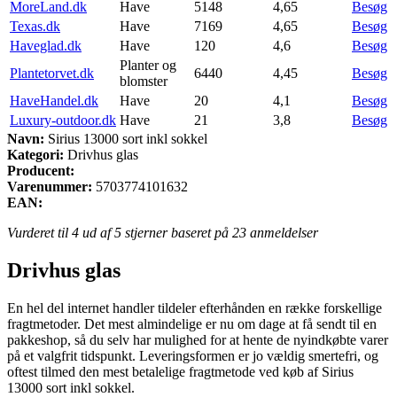
MoreLand.dk
Have
5148
4,65
Besøg
Texas.dk
Have
7169
4,65
Besøg
Haveglad.dk
Have
120
4,6
Besøg
Planter og
Plantetorvet.dk
6440
4,45
Besøg
blomster
HaveHandel.dk
Have
20
4,1
Besøg
Luxury-outdoor.dk
Have
21
3,8
Besøg
Navn:
Sirius 13000 sort inkl sokkel
Kategori:
Drivhus glas
Producent:
Varenummer:
5703774101632
EAN:
Vurderet til
4
ud af 5 stjerner baseret på
23
anmeldelser
Drivhus glas
En hel del internet handler tildeler efterhånden en række forskellige
fragtmetoder. Det mest almindelige er nu om dage at få sendt til en
pakkeshop, så du selv har mulighed for at hente de nyindkøbte varer
på et valgfrit tidspunkt. Leveringsformen er jo vældig smertefri, og
oftest tilmed den mest betalelige fragtmetode ved køb af Sirius
13000 sort inkl sokkel.