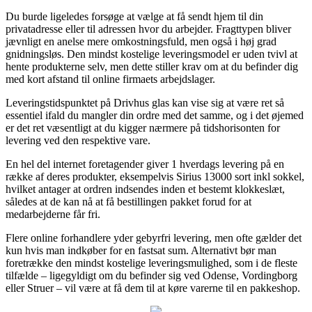
Du burde ligeledes forsøge at vælge at få sendt hjem til din
privatadresse eller til adressen hvor du arbejder. Fragttypen bliver
jævnligt en anelse mere omkostningsfuld, men også i høj grad
gnidningsløs. Den mindst kostelige leveringsmodel er uden tvivl at
hente produkterne selv, men dette stiller krav om at du befinder dig
med kort afstand til online firmaets arbejdslager.
Leveringstidspunktet på Drivhus glas kan vise sig at være ret så
essentiel ifald du mangler din ordre med det samme, og i det øjemed
er det ret væsentligt at du kigger nærmere på tidshorisonten for
levering ved den respektive vare.
En hel del internet foretagender giver 1 hverdags levering på en
række af deres produkter, eksempelvis Sirius 13000 sort inkl sokkel,
hvilket antager at ordren indsendes inden et bestemt klokkeslæt,
således at de kan nå at få bestillingen pakket forud for at
medarbejderne får fri.
Flere online forhandlere yder gebyrfri levering, men ofte gælder det
kun hvis man indkøber for en fastsat sum. Alternativt bør man
foretrække den mindst kostelige leveringsmulighed, som i de fleste
tilfælde – ligegyldigt om du befinder sig ved Odense, Vordingborg
eller Struer – vil være at få dem til at køre varerne til en pakkeshop.