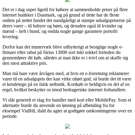
Det er i dag super ligetil for købere at sammenholde priser på flere
internet butikker i Danmark, og på grund af dette har de fleste
outlets på nettet fundet det uundgåeligt at stampe udsalgspriserne på
deres varer – til babyer og børn, og desuden også til kvinder og
mænd – helt i bund, og endda nogle gange garantere portofri
levering.
Derfor kan det immervæk blive udbytterigt at besigtige nogle e-
firmaer efter rabat på Sirius 13000 sort inkl sokkel forinden du
gennemfører dit køb, således at man ikke er i tvivl om at skaffe sig
den mest attraktive pris.
Man må bare være årvågen med, at hvis en e-forretning reklamerer
varer til en udsalgspris der kan virke uhørt god, så burde det tit være
et kendetegn på en falsk netbutik. Kortkøb er heldigvis en del af en
regel, hvilket beskytter os imod bedrageriske internet forhandlere.
Vi slår generelt et slag for handler med kort eller MobilePay. Som et
alternativ burde du anvende en løsning på afbetaling fra for
eksempel ViaBill, ifald du agter at godtgøre omkostningerne over en
periode.