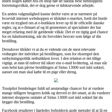
Inden nogen køber hos en shop bør de faktisk bese netshoppens
forretningsvilkår, det er dog gerne et tidskrævende arbejde.
En anden valgmulighed kunne derfor være at se nærmere på
hvorvidt internet webshoppen er tilsluttet e-mærket, fordi det burde
være en tryghed om at e-butikken lever op til de officielle danske
regler, og at e-firmaet af og til gennemses af specialister der har
meget erfaring med de gældende vilkår. Det er en rigtig god chance
for en håndsrækning, når du forvoldes besvær som følge af din
bestilling.
Derudover tilråder vi at du er vidende om de mest relevante
vedtægter der indvirker på bestillingen, som for eksempel den
ombytningspolitik netbutikken lover. I den relation er det tillige
vigtigt, at man til enhver tid sikrer ens e-mail kvittering, så man når
som helst kan påvise bestillingen af Sirius 13000 sort inkl sokkel,
uanset om man skal købe til en pige eller dreng.
Trustpilot frembringer fuldt ud anstændige chancer for at vurdere
mange tidligere brugeres kritik og derved er det smart, at du vurderer
internet shoppens omtaler af Sirius 13000 sort inkl sokkel før du
lægger din bestilling.
Facebook resulterer i ligeledes forholdsvis gode metoder til at få en