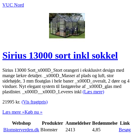
VUC Nord
Sirius 13000 sort inkl sokkel
Sirius 13000 Sort_x000D_Stort orangeri i eksklusivt design med
mange lækre detaljer. _x000D_Masser af plads og luft, stor
sidehøjde, 3 mm floatglas i hele baner _x000D_overalt, 2 døre og 4
vinduer. Nyt elegant system til fastgørelse af _x000D_glas med
plastlister. _x000D__x000D_Leveres inkl
(Læs mere)
21995
kr.
(Vis fragtpris)
Læs mere »
Køb nu »
Webshop
Produkter
Anmeldelser
Bedømmelse
Link
Blomsterverden.dk
Blomster
2413
4,85
Besøg