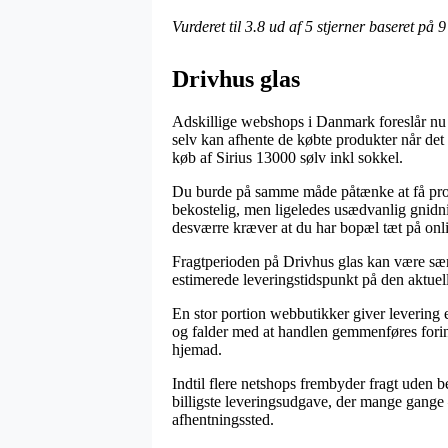
Vurderet til
3.8
ud af 5 stjerner baseret på
9
Drivhus glas
Adskillige webshops i Danmark foreslår nu o
selv kan afhente de købte produkter når det 
køb af Sirius 13000 sølv inkl sokkel.
Du burde på samme måde påtænke at få produk
bekostelig, men ligeledes usædvanlig gnidnin
desværre kræver at du har bopæl tæt på onl
Fragtperioden på Drivhus glas kan være særd
estimerede leveringstidspunkt på den aktuel
En stor portion webbutikker giver levering 
og falder med at handlen gemmenføres forinde
hjemad.
Indtil flere netshops frembyder fragt uden be
billigste leveringsudgave, der mange gange – 
afhentningssted.