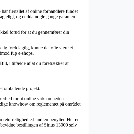
 har flertallet af online forhandlere fundet
ragteligt, og endda nogle gange garantere
sokkel forud for at du gennemfører din
telig fordelagtig, kunne det ofte være et
r imod fup e-shops.
ll, i tilfælde af at du foretrækker at
et omfattende projekt.
ikkerhed for at online virksomheden
vendige knowhow om reglementet på området.
n returrettighed e-handlen benytter. Her er
 bevidne bestillingen af Sirius 13000 sølv