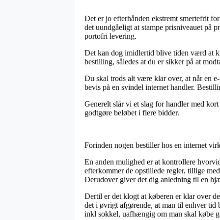
Det er jo efterhånden ekstremt smertefrit for
det uundgåeligt at stampe prisniveauet på pr
portofri levering.
Det kan dog imidlertid blive tiden værd at k
bestilling, således at du er sikker på at mod
Du skal trods alt være klar over, at når en e
bevis på en svindel internet handler. Bestil
Generelt slår vi et slag for handler med kort
godtgøre beløbet i flere bidder.
Forinden nogen bestiller hos en internet vir
En anden mulighed er at kontrollere hvorvidt
efterkommer de opstillede regler, tillige 
Derudover giver det dig anledning til en hj
Dertil er det klogt at køberen er klar over d
det i øvrigt afgørende, at man til enhver ti
inkl sokkel, uafhængig om man skal købe gav