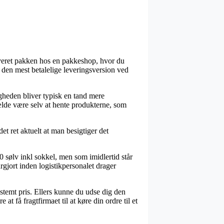
everet pakken hos en pakkeshop, hvor du
e den mest betalelige leveringsversion ved
gheden bliver typisk en tand mere
fælde være selv at hente produkterne, som
t ret aktuelt at man besigtiger det
0 sølv inkl sokkel, men som imidlertid står
rgjort inden logistikpersonalet drager
bestemt pris. Ellers kunne du udse dig den
 få fragtfirmaet til at køre din ordre til et