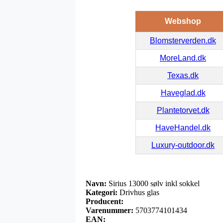
Webshop
Blomsterverden.dk
MoreLand.dk
Texas.dk
Haveglad.dk
Plantetorvet.dk
HaveHandel.dk
Luxury-outdoor.dk
Navn:
Sirius 13000 sølv inkl sokkel
Kategori:
Drivhus glas
Producent:
Varenummer:
5703774101434
EAN: