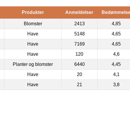
Produkter
Anmeldelser
Bedømmels
Blomster
2413
4,85
Have
5148
4,65
Have
7169
4,65
Have
120
4,6
Planter og blomster
6440
4,45
Have
20
4,1
Have
21
3,8