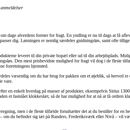
anmeldelser
m dage alverdens former for fragt. En yndling er nu til dags at få afl
passer dig. Løsningen er nemlig særdeles gnidningsløs, samt ofte tillig
terne leveret til din private bopæl eller ud til din arbejdsplads. Muli
gsløs. Den mest prisbevidste mulighed for fragt vil dog i de fleste til
ine forretningens hjemsted.
eles væsentlig om du har brug for pakken om et øjeblik, så herved er de
le vare.
efter en enkelt hverdag på masser af produkter, eksempelvis Sirius 1300
n et fastslået klokkeslæt, så de har mulighed for at nå at få ordren kla
regning, men i de fleste tilfælde forudsætter det at du bestiller for en 
om du befinder sig tæt på Randers, Frederiksværk eller Nivå – vil være at