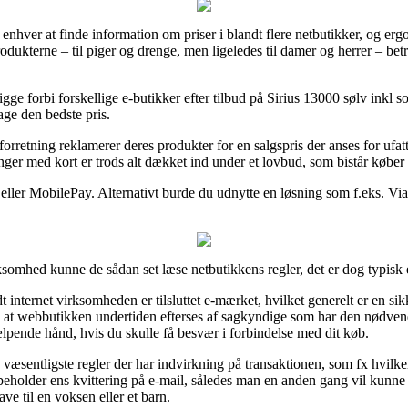
 enhver at finde information om priser i blandt flere netbutikker, og ergo
odukterne – til piger og drenge, men ligeledes til damer og herrer – bet
igge forbi forskellige e-butikker efter tilbud på Sirius 13000 sølv inkl 
tage den bedste pris.
-forretning reklamerer deres produkter for en salgspris der anses for ufat
linger med kort er trods alt dækket ind under et lovbud, som bistår købe
 eller MobilePay. Alternativt burde du udnytte en løsning som f.eks. ViaBi
ksomhed kunne de sådan set læse netbutikkens regler, det er dog typisk 
 internet virksomheden er tilsluttet e-mærket, hvilket generelt er en s
med at webbutikken undertiden efterses af sagkyndige som har den nød
ælpende hånd, hvis du skulle få besvær i forbindelse med dit køb.
e væsentligste regler der har indvirkning på transaktionen, som fx hvilke
d beholder ens kvittering på e-mail, således man en anden gang vil kunne
e til en voksen eller et barn.