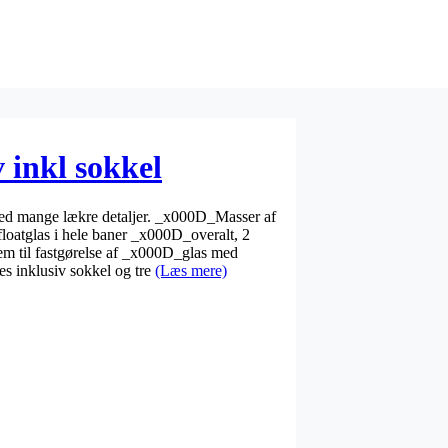
v inkl sokkel
 med mange lækre detaljer. _x000D_Masser af
 floatglas i hele baner _x000D_overalt, 2
tem til fastgørelse af _x000D_glas med
s inklusiv sokkel og tre
(Læs mere)