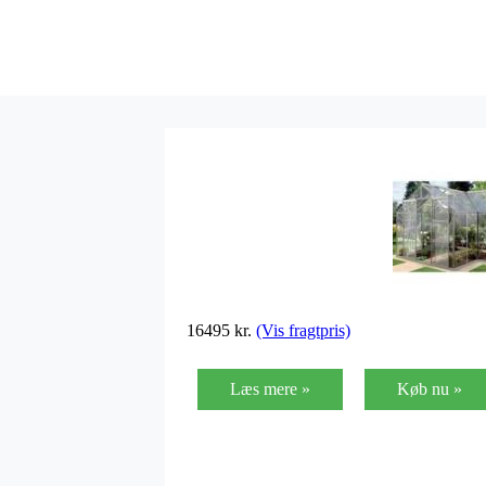
16495
kr.
(Vis fragtpris)
Læs mere »
Køb nu »