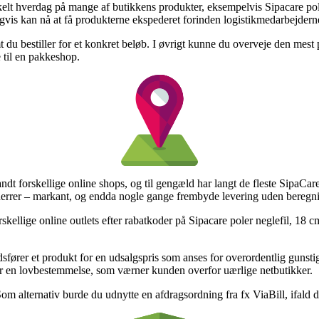
elt hverdag på mange af butikkens produkter, eksempelvis Sipacare pole
gvis kan nå at få produkterne ekspederet forinden logistikmedarbejderne
mt du bestiller for et konkret beløb. I øvrigt kunne du overveje den mes
e til en pakkeshop.
andt forskellige online shops, og til gengæld har langt de fleste SipaCa
g herrer – markant, og endda nogle gange frembyde levering uden beregn
skellige online outlets efter rabatkoder på Sipacare poler neglefil, 18 c
fører et produkt for en udsalgspris som anses for overordentlig gunstig,
der en lovbestemmelse, som værner kunden overfor uærlige netbutikker.
om alternativ burde du udnytte en afdragsordning fra fx ViaBill, ifald du