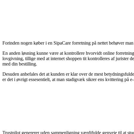
Forinden nogen køber i en SipaCare forretning på nettet behøver man s
En anden løsning kunne være at kontrollere hvorvidt online forretnin
lovgivning, tillige med at internet shoppen tit kontrolleres af juriste
med din bestilling.
Desuden anbefales det at kunden er klar over de mest betydningsfuld
er det i øvrigt essesentielt, at man stadigvæk sikrer ens kvittering på 
Trustpilot genererer uden sammenligning værdifulde genveje til at stud