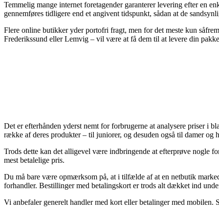
Temmelig mange internet foretagender garanterer levering efter en enk
gennemføres tidligere end et angivent tidspunkt, sådan at de sandsynli
Flere online butikker yder portofri fragt, men for det meste kun såfre
Frederikssund eller Lemvig – vil være at få dem til at levere din pakk
Det er efterhånden yderst nemt for forbrugerne at analysere priser i bl
række af deres produkter – til juniorer, og desuden også til damer o
Trods dette kan det alligevel være indbringende at efterprøve nogle for
mest betalelige pris.
Du må bare være opmærksom på, at i tilfælde af at en netbutik markeds
forhandler. Bestillinger med betalingskort er trods alt dækket ind un
Vi anbefaler generelt handler med kort eller betalinger med mobilen. S