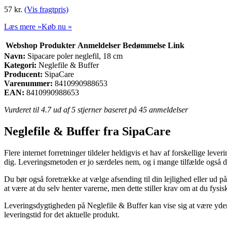
57
kr.
(Vis fragtpris)
Læs mere »
Køb nu »
Webshop
Produkter
Anmeldelser
Bedømmelse
Link
Navn:
Sipacare poler neglefil, 18 cm
Kategori:
Neglefile & Buffer
Producent:
SipaCare
Varenummer:
8410990988653
EAN:
8410990988653
Vurderet til
4.7
ud af 5 stjerner baseret på
45
anmeldelser
Neglefile & Buffer fra SipaCare
Flere internet forretninger tildeler heldigvis et hav af forskellige leve
dig. Leveringsmetoden er jo særdeles nem, og i mange tilfælde også de
Du bør også foretrække at vælge afsending til din lejlighed eller ud på
at være at du selv henter varerne, men dette stiller krav om at du fysi
Leveringsdygtigheden på Neglefile & Buffer kan vise sig at være yder
leveringstid for det aktuelle produkt.