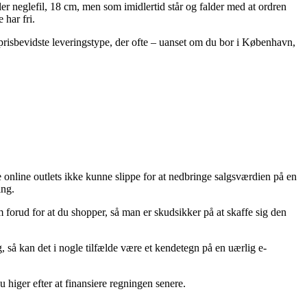
r neglefil, 18 cm, men som imidlertid står og falder med at ordren
 har fri.
t prisbevidste leveringstype, der ofte – uanset om du bor i København,
re online outlets ikke kunne slippe for at nedbringe salgsværdien på en
ing.
m forud for at du shopper, så man er skudsikker på at skaffe sig den
 så kan det i nogle tilfælde være et kendetegn på en uærlig e-
 higer efter at finansiere regningen senere.