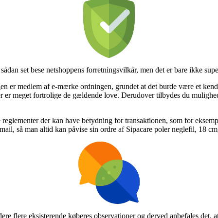
ådan set bese netshoppens forretningsvilkår, men det er bare ikke super
gen er medlem af e-mærke ordningen, grundet at det burde være et kend
r der er meget fortrolige de gældende love. Derudover tilbydes du mulighed
e reglementer der kan have betydning for transaktionen, som for eksem
e-mail, så man altid kan påvise sin ordre af Sipacare poler neglefil, 18 c
ere flere eksisterende køberes observationer og derved anbefales det, a