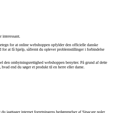
 interessant.
etegn for at online webshoppen opfylder den officielle danske
 for at få hjælp, såfremt du oplever problemstillinger i forbindelse
pel den ombytningsrettighed webshoppen benytter. På grund af dette
m, hvad end du søger et produkt til en herre eller dame.
t du iagttager internet forretningens bedømmelser af Sipacare poler