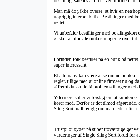
bestilling, således at du er velinformeret til
Man må dog ikke overse, at hvis en netshop s
uoprigtig internet butik. Bestillinger med b
nettet.
Vi anbefaler bestillinger med betalingskort 
ønsker at afbetale omkostningerne over tid.
Forinden folk bestiller på en butik på nette
super interessant.
Et alternativ kan være at se om netbutikken
regler, tillige med at online firmaet nu og d
såfremt du skulle få problemstillinger med d
Ydermere stiller vi forslag om at kunden e
kører med. Derfor er det tilmed afgørende, at
Sling Sort, uafhængig om man leder efter en 
Trustpilot byder på super troværdige genvej
vurderinger af Single Sling Sort forud for at