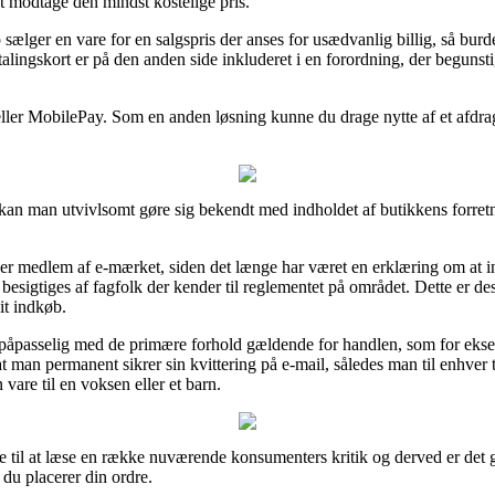
 at modtage den mindst kostelige pris.
ælger en vare for en salgspris der anses for usædvanlig billig, så burd
etalingskort er på den anden side inkluderet i en forordning, der begunst
eller MobilePay. Som en anden løsning kunne du drage nytte af et afdrags
t kan man utvivlsomt gøre sig bekendt med indholdet af butikkens forret
 er medlem af e-mærket, siden det længe har været en erklæring om at in
a besigtiges af fagfolk der kender til reglementet på området. Dette er des
it indkøb.
r påpasselig med de primære forhold gældende for handlen, som for eks
 man permanent sikrer sin kvittering på e-mail, således man til enhver ti
vare til en voksen eller et barn.
e til at læse en række nuværende konsumenters kritik og derved er det g
 du placerer din ordre.