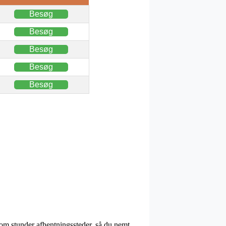
Besøg
Besøg
Besøg
Besøg
Besøg
 om stunder afhentningssteder, så du nemt