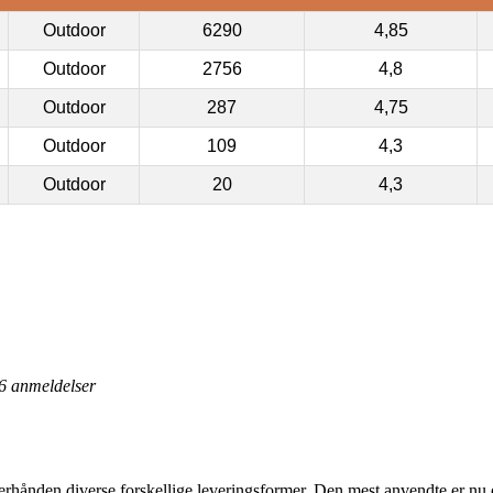
Outdoor
6290
4,85
Outdoor
2756
4,8
Outdoor
287
4,75
Outdoor
109
4,3
Outdoor
20
4,3
6
anmeldelser
erhånden diverse forskellige leveringsformer. Den mest anvendte er nu