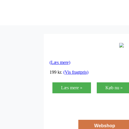
(Læs mere)
199
kr.
(Vis fragtpris)
Læs mere »
Køb nu »
Webshop