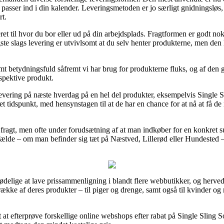
 passer ind i din kalender. Leveringsmetoden er jo særligt gnidningsløs,
rt.
ret til hvor du bor eller ud på din arbejdsplads. Fragtformen er godt 
gste slags levering er utvivlsomt at du selv henter produkterne, men de
t betydningsfuld såfremt vi har brug for produkterne fluks, og af den g
espektive produkt.
evering på næste hverdag på en hel del produkter, eksempelvis Single Sl
et tidspunkt, med hensynstagen til at de har en chance for at nå at få de 
s fragt, men ofte under forudsætning af at man indkøber for en konkret 
fælde – om man befinder sig tæt på Næstved, Lillerød eller Hundested – vi
dødelige at lave prissammenligning i blandt flere webbutikker, og herv
række af deres produkter – til piger og drenge, samt også til kvinder
 at efterprøve forskellige online webshops efter rabat på Single Sling S