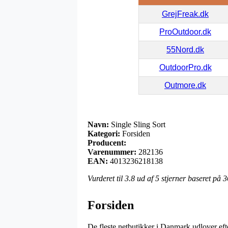
GrejFreak.dk
ProOutdoor.dk
55Nord.dk
OutdoorPro.dk
Outmore.dk
Navn:
Single Sling Sort
Kategori:
Forsiden
Producent:
Varenummer:
282136
EAN:
4013236218138
Vurderet til
3.8
ud af 5 stjerner baseret på
3
Forsiden
De fleste netbutikker i Danmark udlover eft