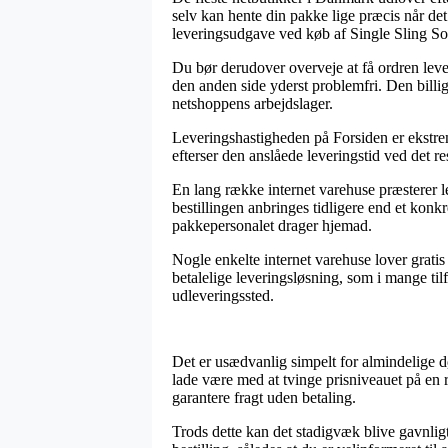
selv kan hente din pakke lige præcis når det
leveringsudgave ved køb af Single Sling So
Du bør derudover overveje at få ordren leve
den anden side yderst problemfri. Den billi
netshoppens arbejdslager.
Leveringshastigheden på Forsiden er ekstrem
efterser den anslåede leveringstid ved det r
En lang række internet varehuse præsterer l
bestillingen anbringes tidligere end et konkr
pakkepersonalet drager hjemad.
Nogle enkelte internet varehuse lover grati
betalelige leveringsløsning, som i mange til
udleveringssted.
Det er usædvanlig simpelt for almindelige 
lade være med at tvinge prisniveauet på en 
garantere fragt uden betaling.
Trods dette kan det stadigvæk blive gavnligt