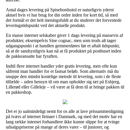
Antal dages levering på Spisebordsstol er naturligvis yderst
aktuel hvis vi har brug for din ordre inden for kort tid, så med
det formål er det helt meningsfuldt at du studerer det forventede
leveringstidspunkt ved det aktuelle produkt.
En masse internet selskaber giver 1 dags levering på massevis af
produkter, eksempelvis Sine cognac, men som trods alt tager
udgangspunkt i at handlen gemmenføres før et aftalt tidspunkt,
så at de sandsynligvis kan nå at få produktet på posthuset inden
de pakkeansatte har fyraften.
Indtil flere internet handler yder gratis levering, men ofte kun
såfremt man handler for et fastsat beløb. Som alternativ må du
snuppe den mindst kostelige metode til levering, som i de fleste
tilfælde – uden hensyn til om man opholder sig tæt på Esbjerg,
Lillerød eller Gilleleje – vil være at få dem til at bringe pakken til
en pakkeshop.
Det er jo ualmindeligt nemt for os alle at lave prissammenligning
på tværs af internet firmaer i Danmark, og med det motiv har en
lang række internet forhandlere ikke kunne slippe for at tvinge
udsalgspriserne på mange af deres varer – til juniorer, og