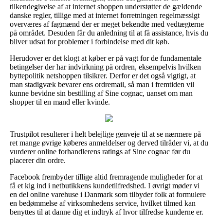
tilkendegivelse af at internet shoppen understøtter de gældende
danske regler, tillige med at internet forretningen regelmæssigt
overværes af fagmænd der er meget bekendte med vedtægterne
på området. Desuden får du anledning til at få assistance, hvis du
bliver udsat for problemer i forbindelse med dit køb.
Herudover er det klogt at køber er på vagt for de fundamentale
betingelser der har indvirkning på ordren, eksempelvis hvilken
byttepolitik netshoppen tilsikrer. Derfor er det også vigtigt, at
man stadigvæk bevarer ens ordremail, så man i fremtiden vil
kunne bevidne sin bestilling af Sine cognac, uanset om man
shopper til en mand eller kvinde.
Trustpilot resulterer i helt belejlige genveje til at se nærmere på
ret mange øvrige køberes anmeldelser og derved tilråder vi, at du
vurderer online forhandlerens ratings af Sine cognac før du
placerer din ordre.
Facebook frembyder tillige altid fremragende muligheder for at
få et kig ind i netbutikkens kundetilfredshed. I øvrigt møder vi
en del online varehuse i Danmark som tilbyder folk at formulere
en bedømmelse af virksomhedens service, hvilket tilmed kan
benyttes til at danne dig et indtryk af hvor tilfredse kunderne er.