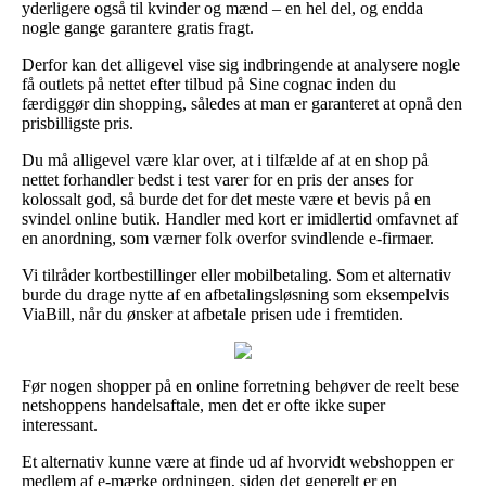
yderligere også til kvinder og mænd – en hel del, og endda
nogle gange garantere gratis fragt.
Derfor kan det alligevel vise sig indbringende at analysere nogle
få outlets på nettet efter tilbud på Sine cognac inden du
færdiggør din shopping, således at man er garanteret at opnå den
prisbilligste pris.
Du må alligevel være klar over, at i tilfælde af at en shop på
nettet forhandler bedst i test varer for en pris der anses for
kolossalt god, så burde det for det meste være et bevis på en
svindel online butik. Handler med kort er imidlertid omfavnet af
en anordning, som værner folk overfor svindlende e-firmaer.
Vi tilråder kortbestillinger eller mobilbetaling. Som et alternativ
burde du drage nytte af en afbetalingsløsning som eksempelvis
ViaBill, når du ønsker at afbetale prisen ude i fremtiden.
Før nogen shopper på en online forretning behøver de reelt bese
netshoppens handelsaftale, men det er ofte ikke super
interessant.
Et alternativ kunne være at finde ud af hvorvidt webshoppen er
medlem af e-mærke ordningen, siden det generelt er en