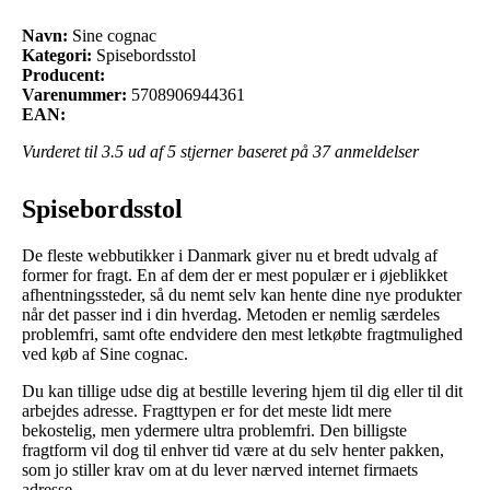
Navn:
Sine cognac
Kategori:
Spisebordsstol
Producent:
Varenummer:
5708906944361
EAN:
Vurderet til
3.5
ud af 5 stjerner baseret på
37
anmeldelser
Spisebordsstol
De fleste webbutikker i Danmark giver nu et bredt udvalg af
former for fragt. En af dem der er mest populær er i øjeblikket
afhentningssteder, så du nemt selv kan hente dine nye produkter
når det passer ind i din hverdag. Metoden er nemlig særdeles
problemfri, samt ofte endvidere den mest letkøbte fragtmulighed
ved køb af Sine cognac.
Du kan tillige udse dig at bestille levering hjem til dig eller til dit
arbejdes adresse. Fragttypen er for det meste lidt mere
bekostelig, men ydermere ultra problemfri. Den billigste
fragtform vil dog til enhver tid være at du selv henter pakken,
som jo stiller krav om at du lever nærved internet firmaets
adresse.