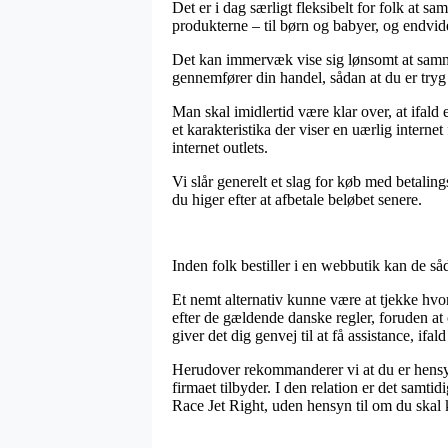
Det er i dag særligt fleksibelt for folk at 
produkterne – til børn og babyer, og endvide
Det kan immervæk vise sig lønsomt at samme
gennemfører din handel, sådan at du er tryg 
Man skal imidlertid være klar over, at ifald 
et karakteristika der viser en uærlig interne
internet outlets.
Vi slår generelt et slag for køb med betalin
du higer efter at afbetale beløbet senere.
Inden folk bestiller i en webbutik kan de s
Et nemt alternativ kunne være at tjekke hv
efter de gældende danske regler, foruden a
giver det dig genvej til at få assistance, if
Herudover rekommanderer vi at du er hensyns
firmaet tilbyder. I den relation er det samti
Race Jet Right, uden hensyn til om du skal 