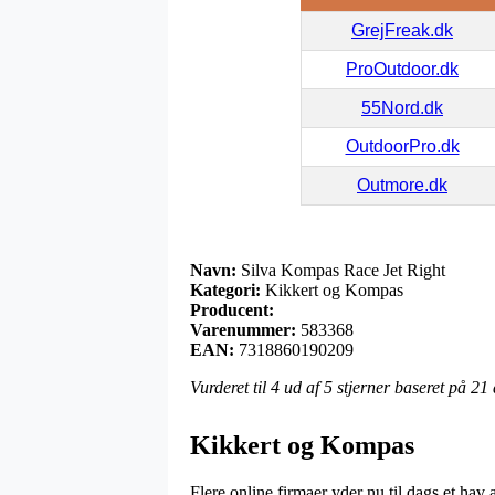
GrejFreak.dk
ProOutdoor.dk
55Nord.dk
OutdoorPro.dk
Outmore.dk
Navn:
Silva Kompas Race Jet Right
Kategori:
Kikkert og Kompas
Producent:
Varenummer:
583368
EAN:
7318860190209
Vurderet til
4
ud af 5 stjerner baseret på
21
Kikkert og Kompas
Flere online firmaer yder nu til dags et hav 