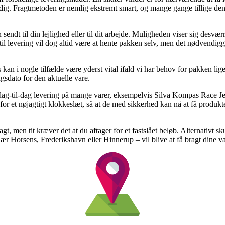
 dig. Fragtmetoden er nemlig ekstremt smart, og mange gange tillige de
sendt til din lejlighed eller til dit arbejde. Muligheden viser sig desvæ
l levering vil dog altid være at hente pakken selv, men det nødvendiggø
n i nogle tilfælde være yderst vital ifald vi har behov for pakken lige
ngsdato for den aktuelle vare.
il dag-til-dag levering på mange varer, eksempelvis Silva Kompas Race J
for et nøjagtigt klokkeslæt, så at de med sikkerhed kan nå at få produkte
agt, men tit kræver det at du aftager for et fastslået beløb. Alternativt s
ær Horsens, Frederikshavn eller Hinnerup – vil blive at få bragt dine va