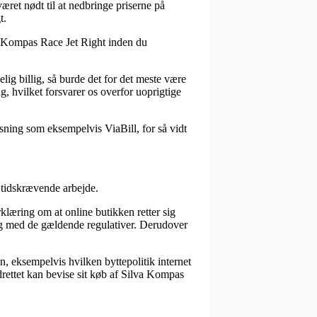
æret nødt til at nedbringe priserne på
t.
a Kompas Race Jet Right inden du
elig billig, så burde det for det meste være
ng, hvilket forsvarer os overfor uoprigtige
øsning som eksempelvis ViaBill, for så vidt
t tidskrævende arbejde.
læring om at online butikken retter sig
ing med de gældende regulativer. Derudover
, eksempelvis hvilken byttepolitik internet
madrettet kan bevise sit køb af Silva Kompas