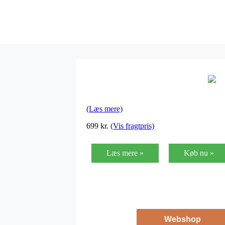
(Læs mere)
699
kr.
(Vis fragtpris)
Læs mere »
Køb nu »
Webshop