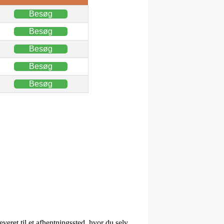
Besøg
Besøg
Besøg
Besøg
Besøg
everet til et afhentningssted, hvor du selv