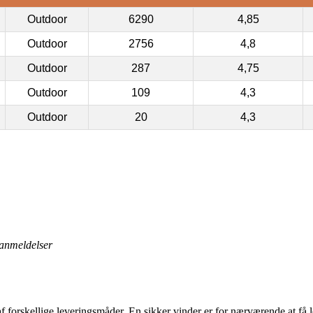
Outdoor
6290
4,85
Outdoor
2756
4,8
Outdoor
287
4,75
Outdoor
109
4,3
Outdoor
20
4,3
anmeldelser
af forskellige leveringsmåder. En sikker vinder er for nærværende at få l