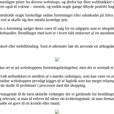
sammenligne priser fra diverse webshops, og derfor har flere webbutikker v
re også til voksne – enormt, og endda nogle gange tilbyde portofri frag
nholde nogle forskellige online forretninger efter rabatkoder på Silv
ved at skaffe sig den mindst kostelige pris.
en e-forretning sælger deres varer til salg for en salgspris som er ubegrib
t forhandler. Bestillinger med kort er i hvert fald omfavnet af en anordni
gskort eller mobilbetaling. Som et alternativ bør du anvende en afdragsl
ådan set se på webshoppens forretningsbetingelser, men det er normalt e
orvidt netbutikken er medlem af e-mærke ordningen, som kan være en erk
t online webshoppen jævnligt kigges til af fagfolk som har meget erfar
ald du skulle få problemer i processen med din shopping.
tagende til de mest aktuelle vedtægter der er gældende for bestillingen
dig relevant, at man til enhver tid sikrer sin kvitteringsmail, så man fre
købe en gave til en kvinde eller mand.