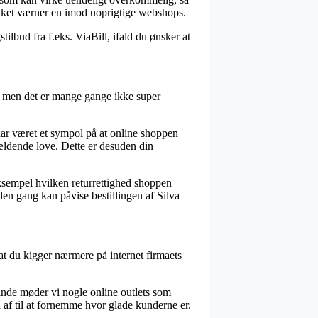
vilket værner en imod uoprigtige webshops.
lbud fra f.eks. ViaBill, ifald du ønsker at
er, men det er mange gange ikke super
 har været et sympol på at online shoppen
 gældende love. Dette er desuden din
eksempel hvilken returrettighed shoppen
anden gang kan påvise bestillingen af Silva
, at du kigger nærmere på internet firmaets
rinde møder vi nogle online outlets som
l af til at fornemme hvor glade kunderne er.