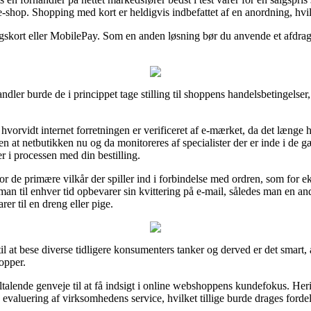
k e-shop. Shopping med kort er heldigvis indbefattet af en anordning, h
gskort eller MobilePay. Som en anden løsning bør du anvende et afdragsti
andler burde de i princippet tage stilling til shoppens handelsbetingels
hvorvidt internet forretningen er verificeret af e-mærket, da det længe
uden at netbutikken nu og da monitoreres af specialister der er inde i de
r i processen med din bestilling.
or de primære vilkår der spiller ind i forbindelse med ordren, som for 
 at man til enhver tid opbevarer sin kvittering på e-mail, således man en 
r til en dreng eller pige.
 til at bese diverse tidligere konsumenters tanker og derved er det smart
opper.
iltalende genveje til at få indsigt i online webshoppens kundefokus. He
evaluering af virksomhedens service, hvilket tillige burde drages forde