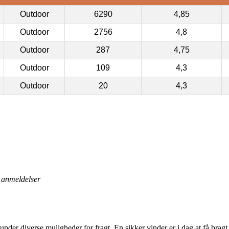
Outdoor
6290
4,85
Outdoor
2756
4,8
Outdoor
287
4,75
Outdoor
109
4,3
Outdoor
20
4,3
anmeldelser
nder diverse muligheder for fragt. En sikker vinder er i dag at få brag