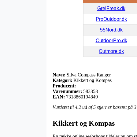
GrejFreak.dk
ProOutdoor.dk
55Nord.dk
OutdoorPro.dk
Outmore.dk
Navn:
Silva Compass Ranger
Kategori:
Kikkert og Kompas
Producent:
Varenummer:
583358
EAN:
7318860194849
Vurderet til
4.2
ud af 5 stjerner baseret på
3
Kikkert og Kompas
En række online webshops tildeler nu om stu