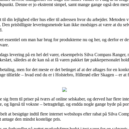
tidspunkt. Denne er jo ekstremt simpel, samt mange gange også den mest
il din lejlighed eller hus eller til adressen hvor du arbejder. Metoden v
Den prisbilligste leveringsmetode kan ikke modsiges at være at du selv
d.
 essentiel om man har brug for produkterne nu og her, og derfor er det 
vare.
dags levering på en hel del varer, eksempelvis Silva Compass Ranger, m
keslæt, således at de kan nå at få varen pakket før pakkepersonalet hold
betaling, men for det meste er det betinget af at der aftages for en ko
e tilfælde – hvad end du er i Holstebro, Hillerød eller Skagen – er at få
ge sig frem til priser på tværs af online selskaber, og derved har flere in
e, og ligeså til voksne – betragteligt, og endda nogle gange byde på port
tabelt at besigtige indtil flere internet webshops efter rabat på Silva C
 antage den mindst kostelige pris.
 en forhandler på nettet markedsfører bedst i test varer for en salgspr