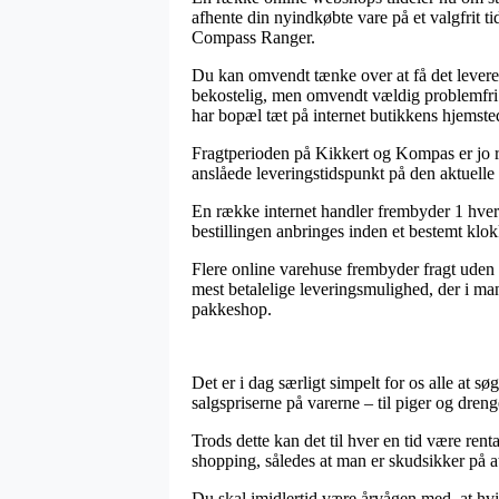
afhente din nyindkøbte vare på et valgfrit 
Compass Ranger.
Du kan omvendt tænke over at få det leveret t
bekostelig, men omvendt vældig problemfri. 
har bopæl tæt på internet butikkens hjemste
Fragtperioden på Kikkert og Kompas er jo ret
anslåede leveringstidspunkt på den aktuelle 
En række internet handler frembyder 1 hver
bestillingen anbringes inden et bestemt klok
Flere online varehuse frembyder fragt uden 
mest betalelige leveringsmulighed, der i mang
pakkeshop.
Det er i dag særligt simpelt for os alle at sø
salgspriserne på varerne – til piger og dreng
Trods dette kan det til hver en tid være ren
shopping, således at man er skudsikker på at
Du skal imidlertid være årvågen med, at hvis