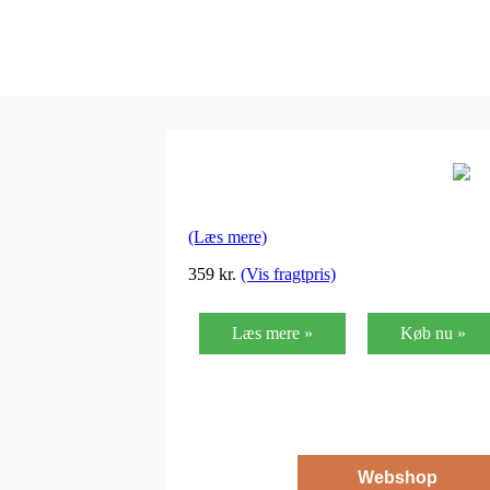
(Læs mere)
359
kr.
(Vis fragtpris)
Læs mere »
Køb nu »
Webshop