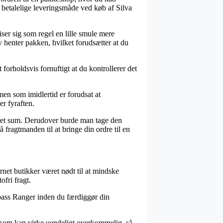
 betalelige leveringsmåde ved køb af Silva
iser sig som regel en lille smule mere
 henter pakken, hvilket forudsætter at du
forholdsvis fornuftigt at du kontrollerer det
en som imidlertid er forudsat at
er fyraften.
nkret sum. Derudover burde man tage den
 fragtmanden til at bringe din ordre til en
ternet butikker været nødt til at mindske
ofri fragt.
ompass Ranger inden du færdiggør din
is som kan virke uendeligt overkommelig, så