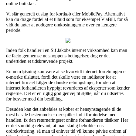
online butikker.
Vi slår generelt et slag for kortkøb eller MobilePay. Alternativt
kan du drage fordel af et tilbud som for eksempel ViaBill, for så
vidt du agter at godtgøre omkostningerne over en længere
periode.
Inden folk handler i en Sif Jakobs internet virksomhed kan man
de facto gennemse netshoppens betingelser, dog er det
undertiden et tidskrævende projekt.
En nem løsning kan være at se hvorvidt internet forretningen er
e-mærke tilsluttet, fordi det skulle være en indikator for at
internet firmaet følger de danske retningslinjer, foruden at
internet forhandleren hyppigt revurderes af eksperter som kender
reglerne. Det er en rigtig god genvej til støtte, når du udsættes
for besvær med din bestilling.
Desuden kan det anbefales at køber er hensynstagende til de
mest basale bestemmelser der spiller ind i forbindelse med
handlen, fx den returneringsret online forhandleren tilsikrer. Her
er det samtidig relevant, at man stadig beholder ens
ordrekvittering, så man til enhver tid vil kunne påvise ordren af