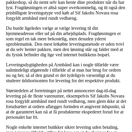
pakkeshop, så du nemt selv kan hente dine produkter når du har
lyst. Fragtløsningen er altså super overkommelig, og tit også den
prisbilligste leveringstype ved køb af Sif Jakobs Novara rosa
forgyldt armbånd med rundt vedhæng.
Du burde ligeledes vælge at vælge levering til din
hjemmeadresse eller ud på din arbejdsplads. Fragtløsningen er
som regel en tak mere bekostelig, men desuden yderst
uproblematisk. Den mest letkøbte leveringsmetode er uden tvivl
at du selv henter pakken, men den løsning står og falder med at
du fysisk befinder dig lige ved internet butikkens bopæl.
Leveringsdygtigheden på Armbånd kan i nogle tilfælde være
ualmindeligt afgørende i tilfælde af at man har brug for ordren
nu og her, så af den grund er det tydeligvis væsentligt at du
studerer tidshorisonten for levering for det respektive produkt.
Størstedelen af forretninger på nettet annoncerer dag-til-dag
levering på de fleste varenumre, eksempelvis Sif Jakobs Novara
rosa forgyldt armbånd med rundt vedhæng, men glem ikke at det
forudsætter at ordren aflægges forinden et angivent tidspunkt, så
at de garanteret kan nå at få produkterne ekspederet forud for at
personalet har fri.
Nogle enkelte internet butikker sikrer levering uden betaling,