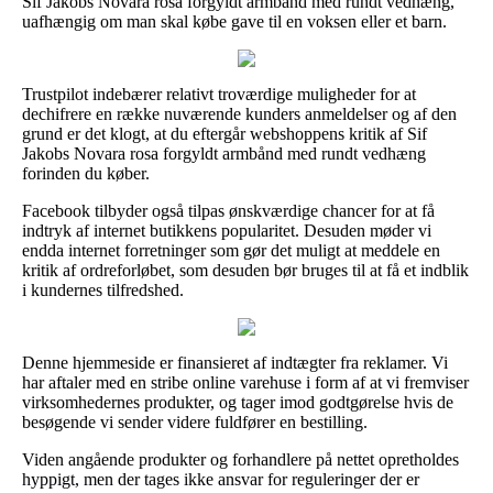
Sif Jakobs Novara rosa forgyldt armbånd med rundt vedhæng,
uafhængig om man skal købe gave til en voksen eller et barn.
Trustpilot indebærer relativt troværdige muligheder for at
dechifrere en række nuværende kunders anmeldelser og af den
grund er det klogt, at du eftergår webshoppens kritik af Sif
Jakobs Novara rosa forgyldt armbånd med rundt vedhæng
forinden du køber.
Facebook tilbyder også tilpas ønskværdige chancer for at få
indtryk af internet butikkens popularitet. Desuden møder vi
endda internet forretninger som gør det muligt at meddele en
kritik af ordreforløbet, som desuden bør bruges til at få et indblik
i kundernes tilfredshed.
Denne hjemmeside er finansieret af indtægter fra reklamer. Vi
har aftaler med en stribe online varehuse i form af at vi fremviser
virksomhedernes produkter, og tager imod godtgørelse hvis de
besøgende vi sender videre fuldfører en bestilling.
Viden angående produkter og forhandlere på nettet opretholdes
hyppigt, men der tages ikke ansvar for reguleringer der er