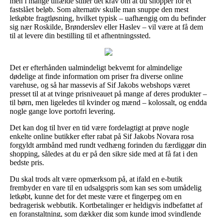
men i mange tilfælde stiller det krav om at du shopper for et
fastslået beløb. Som alternativ skulle man snuppe den mest
letkøbte fragtløsning, hvilket typisk – uafhængig om du befinder
sig nær Roskilde, Brønderslev eller Haslev – vil være at få dem
til at levere din bestilling til et afhentningssted.
Det er efterhånden ualmindeligt bekvemt for almindelige
dødelige at finde information om priser fra diverse online
varehuse, og så har massevis af Sif Jakobs webshops været
presset til at at tvinge prisniveauet på mange af deres produkter –
til børn, men ligeledes til kvinder og mænd – kolossalt, og endda
nogle gange love portofri levering.
Det kan dog til hver en tid være fordelagtigt at prøve nogle
enkelte online butikker efter rabat på Sif Jakobs Novara rosa
forgyldt armbånd med rundt vedhæng forinden du færdiggør din
shopping, således at du er på den sikre side med at få fat i den
bedste pris.
Du skal trods alt være opmærksom på, at ifald en e-butik
frembyder en vare til en udsalgspris som kan ses som umådelig
letkøbt, kunne det for det meste være et fingerpeg om en
bedragerisk webbutik. Kortbetalinger er heldigvis indbefattet af
en foranstaltning, som dækker dig som kunde imod svindlende