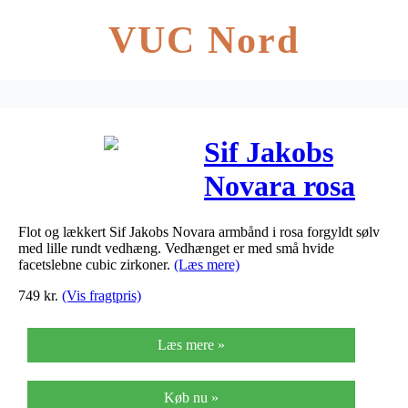
VUC Nord
Sif Jakobs
Novara rosa
forgyldt
Flot og lækkert Sif Jakobs Novara armbånd i rosa forgyldt sølv
armbånd med
med lille rundt vedhæng. Vedhænget er med små hvide
facetslebne cubic zirkoner.
(Læs mere)
rundt
749
kr.
(Vis fragtpris)
vedhæng
Læs mere »
Køb nu »