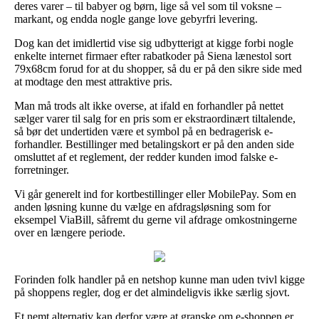
deres varer – til babyer og børn, lige så vel som til voksne –
markant, og endda nogle gange love gebyrfri levering.
Dog kan det imidlertid vise sig udbytterigt at kigge forbi nogle
enkelte internet firmaer efter rabatkoder på Siena lænestol sort
79x68cm forud for at du shopper, så du er på den sikre side med
at modtage den mest attraktive pris.
Man må trods alt ikke overse, at ifald en forhandler på nettet
sælger varer til salg for en pris som er ekstraordinært tiltalende,
så bør det undertiden være et symbol på en bedragerisk e-
forhandler. Bestillinger med betalingskort er på den anden side
omsluttet af et reglement, der redder kunden imod falske e-
forretninger.
Vi går generelt ind for kortbestillinger eller MobilePay. Som en
anden løsning kunne du vælge en afdragsløsning som for
eksempel ViaBill, såfremt du gerne vil afdrage omkostningerne
over en længere periode.
Forinden folk handler på en netshop kunne man uden tvivl kigge
på shoppens regler, dog er det almindeligvis ikke særlig sjovt.
Et nemt alternativ kan derfor være at granske om e-shoppen er