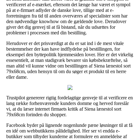
verificeret af e-mærket, eftersom det længe har været et sympol
på at e-firmaet adlyder de danske love, tillige med at e-
forretningen fra tid til anden overværes af specialister som har
den nødvendige knowhow om de gældende love. Derudover
giver det dig genvej til at få bistand, når du udsættes for
problemer i processen med din bestilling.
Herudover er det prisværdigt at du er sat ind i de mest vitale
bestemmelser der kan have indflydelse på bestillingen, for
eksempel den byttepolitik hjemmesiden lover. Her er det virkelig
essesentielt, at man stadigvæk bevarer sin købsbekræftelse, så
man altid vil kunne vidne om bestillingen af Siena lænestol sort
79x68cm, uden hensyn til om du søger et produkt til en herre
eller dame.
Trustpilot genererer rigtig fordelagtige genveje til at verificere en
lang række forhenværende kunders domme og herved foreslår
vi, at du læser internet firmaets kritik af Siena lænestol sort
79x68cm forinden du shopper.
Facebook byder på lignende nogenlunde pæne løsninger til at få
en idé om webbutikkens pålidelighed. Her ser vi endda e-
butikker som tilbyder kunderne at formulere en anmeldelse af