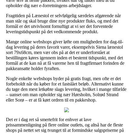
være selv at hente pakken, hvilket står og falder med at du
opholder dig nær e-forretningens arbejdslager.
Fragttiden på Lænestol er selvfølgelig særdeles afgørende når
man står og skal bruge dine nye produkter fluks, og med det
formål er det utvivlsomt fornuftigt at vi ser det forventede
leveringstidspunkt på det vedkommende produkt.
Mange online webshops giver løfte om muligheden for dag-til-
dag levering på deres favorit varer, eksempelvis Siena lænestol
sort 79x68cm, men vær obs på at det er underforstået at
bestillingen køres igennem inden et bestemt tidspunkt, med det
formål at de kan nå at få varerne hen til fragtfirmaet forinden de
pakkeansatte holder fyraften.
Nogle enkelte webshops byder på gratis fragt, men ofte er det
forbeholdt når du køber for et fastslået beløb. Alternativt kunne
du tage den mest letkøbte slags levering, hvilket i mange tilfælde
– uanset om man opholder sig nær Hørsholm, Solrød Strand
eller Sorø – er at få kørt ordren til en pakkeshop.
Det er i dag ret så smertefrit for enhver at lave
prissammenligning på flere online outlets, og altså har de fleste
shops på nettet set sig tvunget til at formindske salgspriserne på