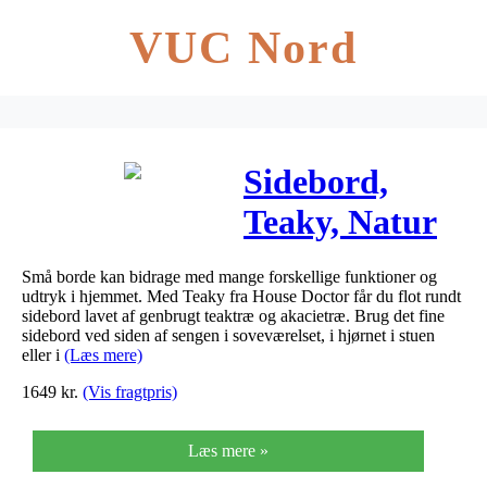
VUC Nord
Sidebord,
Teaky, Natur
Ø38xh40 cm
Små borde kan bidrage med mange forskellige funktioner og
udtryk i hjemmet. Med Teaky fra House Doctor får du flot rundt
sidebord lavet af genbrugt teaktræ og akacietræ. Brug det fine
sidebord ved siden af sengen i soveværelset, i hjørnet i stuen
eller i
(Læs mere)
1649
kr.
(Vis fragtpris)
Læs mere »