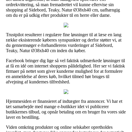
ordrekvittering, så man fremadrettet vil kunne eftervise sin
shopping af Sidebord, Teaky, Natur Ø38xh40 cm, uafhængig
om du er på udkig efter produkter til en herre eller dame.
Trustpilot resulterer i regulære fine løsninger til at læse en lang
række eksisterende køberes synspunkter og derfor støtter vi, at
du gennemsøger e-forhandlerens vurderinger af Sidebord,
Teaky, Natur Ø38xh40 cm inden du køber.
Facebook bringer dig lige så vel faktisk udmærkede løsninger til
at få en idé om internet shoppens pålidelighed. Her ser vi faktisk
firmaer på nettet som giver kunderne mulighed for at formulere
en anmeldelse af deres køb, hvilket tilmed bør bruges til
afvejning af kundernes tilfredshed.
Hjemmesiden er finansieret af indtægter fra annoncer. Vi har et
tæt samarbejde med mange e-butikker idet vi publicerer
butikkernes tilbud, og opnår betaling om en bruger fra vores side
laver en bestilling.
Viden omkring produkter og online selskaber opretholdes