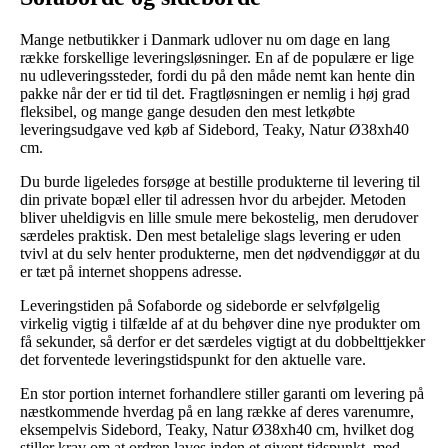
Mange netbutikker i Danmark udlover nu om dage en lang
række forskellige leveringsløsninger. En af de populære er lige
nu udleveringssteder, fordi du på den måde nemt kan hente din
pakke når der er tid til det. Fragtløsningen er nemlig i høj grad
fleksibel, og mange gange desuden den mest letkøbte
leveringsudgave ved køb af Sidebord, Teaky, Natur Ø38xh40
cm.
Du burde ligeledes forsøge at bestille produkterne til levering til
din private bopæl eller til adressen hvor du arbejder. Metoden
bliver uheldigvis en lille smule mere bekostelig, men derudover
særdeles praktisk. Den mest betalelige slags levering er uden
tvivl at du selv henter produkterne, men det nødvendiggør at du
er tæt på internet shoppens adresse.
Leveringstiden på Sofaborde og sideborde er selvfølgelig
virkelig vigtig i tilfælde af at du behøver dine nye produkter om
få sekunder, så derfor er det særdeles vigtigt at du dobbelttjekker
det forventede leveringstidspunkt for den aktuelle vare.
En stor portion internet forhandlere stiller garanti om levering på
næstkommende hverdag på en lang række af deres varenumre,
eksempelvis Sidebord, Teaky, Natur Ø38xh40 cm, hvilket dog
stiller krav om at ordren laves inden et givent tidspunkt, med