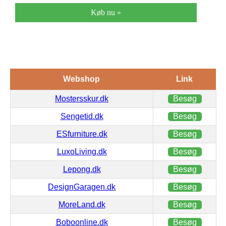
Køb nu »
Webshop
Link
Mostersskur.dk
Besøg
Sengetid.dk
Besøg
ESfurniture.dk
Besøg
LuxoLiving.dk
Besøg
Lepong.dk
Besøg
DesignGaragen.dk
Besøg
MoreLand.dk
Besøg
Boboonline.dk
Besøg