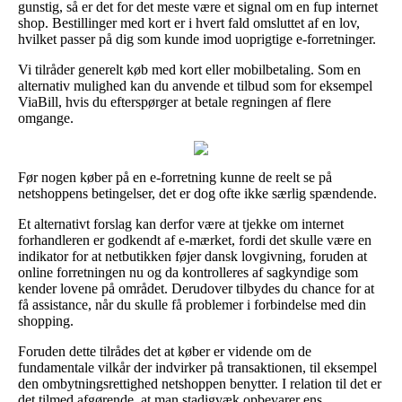
gunstig, så er det for det meste være et signal om en fup internet
shop. Bestillinger med kort er i hvert fald omsluttet af en lov,
hvilket passer på dig som kunde imod uoprigtige e-forretninger.
Vi tilråder generelt køb med kort eller mobilbetaling. Som en
alternativ mulighed kan du anvende et tilbud som for eksempel
ViaBill, hvis du efterspørger at betale regningen af flere
omgange.
Før nogen køber på en e-forretning kunne de reelt se på
netshoppens betingelser, det er dog ofte ikke særlig spændende.
Et alternativt forslag kan derfor være at tjekke om internet
forhandleren er godkendt af e-mærket, fordi det skulle være en
indikator for at netbutikken føjer dansk lovgivning, foruden at
online forretningen nu og da kontrolleres af sagkyndige som
kender lovene på området. Derudover tilbydes du chance for at
få assistance, når du skulle få problemer i forbindelse med din
shopping.
Foruden dette tilrådes det at køber er vidende om de
fundamentale vilkår der indvirker på transaktionen, til eksempel
den ombytningsrettighed netshoppen benytter. I relation til det er
det tilmed afgørende, at man stadigvæk opbevarer ens