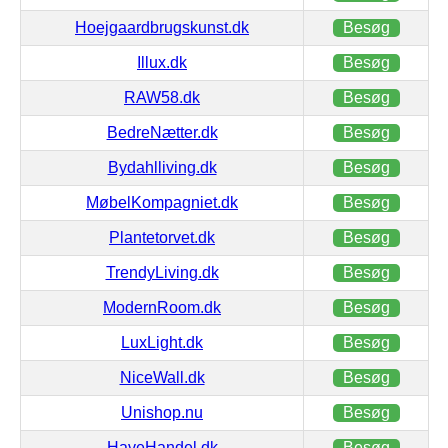
Hoejgaardbrugskunst.dk
Besøg
Illux.dk
Besøg
RAW58.dk
Besøg
BedreNætter.dk
Besøg
Bydahlliving.dk
Besøg
MøbelKompagniet.dk
Besøg
Plantetorvet.dk
Besøg
TrendyLiving.dk
Besøg
ModernRoom.dk
Besøg
LuxLight.dk
Besøg
NiceWall.dk
Besøg
Unishop.nu
Besøg
HaveHandel.dk
Besøg