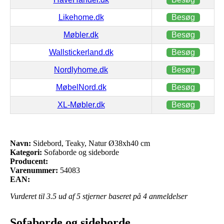
Likehome.dk
Besøg
Møbler.dk
Besøg
Wallstickerland.dk
Besøg
Nordlyhome.dk
Besøg
MøbelNord.dk
Besøg
XL-Møbler.dk
Besøg
Navn:
Sidebord, Teaky, Natur Ø38xh40 cm
Kategori:
Sofaborde og sideborde
Producent:
Varenummer:
54083
EAN:
Vurderet til
3.5
ud af 5 stjerner baseret på
4
anmeldelser
Sofaborde og sideborde