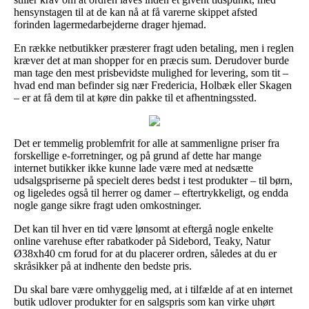
hensynstagen til at de kan nå at få varerne skippet afsted
forinden lagermedarbejderne drager hjemad.
En række netbutikker præsterer fragt uden betaling, men i reglen
kræver det at man shopper for en præcis sum. Derudover burde
man tage den mest prisbevidste mulighed for levering, som tit –
hvad end man befinder sig nær Fredericia, Holbæk eller Skagen
– er at få dem til at køre din pakke til et afhentningssted.
Det er temmelig problemfrit for alle at sammenligne priser fra
forskellige e-forretninger, og på grund af dette har mange
internet butikker ikke kunne lade være med at nedsætte
udsalgspriserne på specielt deres bedst i test produkter – til børn,
og ligeledes også til herrer og damer – eftertrykkeligt, og endda
nogle gange sikre fragt uden omkostninger.
Det kan til hver en tid være lønsomt at eftergå nogle enkelte
online varehuse efter rabatkoder på Sidebord, Teaky, Natur
Ø38xh40 cm forud for at du placerer ordren, således at du er
skråsikker på at indhente den bedste pris.
Du skal bare være omhyggelig med, at i tilfælde af at en internet
butik udlover produkter for en salgspris som kan virke uhørt