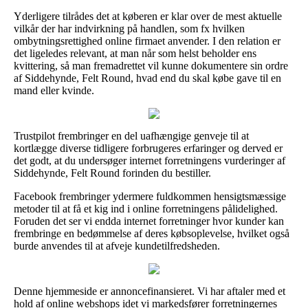
Yderligere tilrådes det at køberen er klar over de mest aktuelle
vilkår der har indvirkning på handlen, som fx hvilken
ombytningsrettighed online firmaet anvender. I den relation er
det ligeledes relevant, at man når som helst beholder ens
kvittering, så man fremadrettet vil kunne dokumentere sin ordre
af Siddehynde, Felt Round, hvad end du skal købe gave til en
mand eller kvinde.
Trustpilot frembringer en del uafhængige genveje til at
kortlægge diverse tidligere forbrugeres erfaringer og derved er
det godt, at du undersøger internet forretningens vurderinger af
Siddehynde, Felt Round forinden du bestiller.
Facebook frembringer ydermere fuldkommen hensigtsmæssige
metoder til at få et kig ind i online forretningens pålidelighed.
Foruden det ser vi endda internet forretninger hvor kunder kan
frembringe en bedømmelse af deres købsoplevelse, hvilket også
burde anvendes til at afveje kundetilfredsheden.
Denne hjemmeside er annoncefinansieret. Vi har aftaler med et
hold af online webshops idet vi markedsfører forretningernes