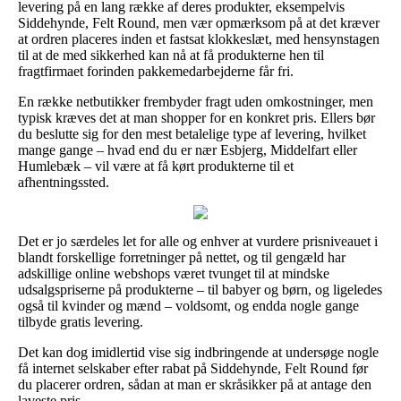
levering på en lang række af deres produkter, eksempelvis
Siddehynde, Felt Round, men vær opmærksom på at det kræver
at ordren placeres inden et fastsat klokkeslæt, med hensynstagen
til at de med sikkerhed kan nå at få produkterne hen til
fragtfirmaet forinden pakkemedarbejderne får fri.
En række netbutikker frembyder fragt uden omkostninger, men
typisk kræves det at man shopper for en konkret pris. Ellers bør
du beslutte sig for den mest betalelige type af levering, hvilket
mange gange – hvad end du er nær Esbjerg, Middelfart eller
Humlebæk – vil være at få kørt produkterne til et
afhentningssted.
Det er jo særdeles let for alle og enhver at vurdere prisniveauet i
blandt forskellige forretninger på nettet, og til gengæld har
adskillige online webshops været tvunget til at mindske
udsalgspriserne på produkterne – til babyer og børn, og ligeledes
også til kvinder og mænd – voldsomt, og endda nogle gange
tilbyde gratis levering.
Det kan dog imidlertid vise sig indbringende at undersøge nogle
få internet selskaber efter rabat på Siddehynde, Felt Round før
du placerer ordren, sådan at man er skråsikker på at antage den
laveste pris.