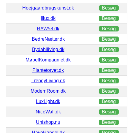
Hoejgaardbrugskunst.dk
Besøg
Illux.dk
Besøg
RAW58.dk
Besøg
BedreNætter.dk
Besøg
Bydahlliving.dk
Besøg
MøbelKompagniet.dk
Besøg
Plantetorvet.dk
Besøg
TrendyLiving.dk
Besøg
ModernRoom.dk
Besøg
LuxLight.dk
Besøg
NiceWall.dk
Besøg
Unishop.nu
Besøg
HaveHandel.dk
Besøg