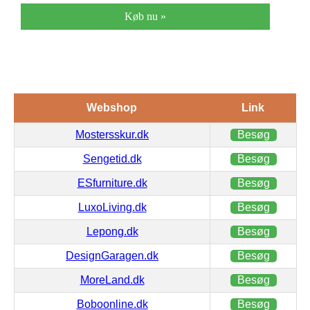
Køb nu »
Webshop
Link
Mostersskur.dk
Besøg
Sengetid.dk
Besøg
ESfurniture.dk
Besøg
LuxoLiving.dk
Besøg
Lepong.dk
Besøg
DesignGaragen.dk
Besøg
MoreLand.dk
Besøg
Boboonline.dk
Besøg