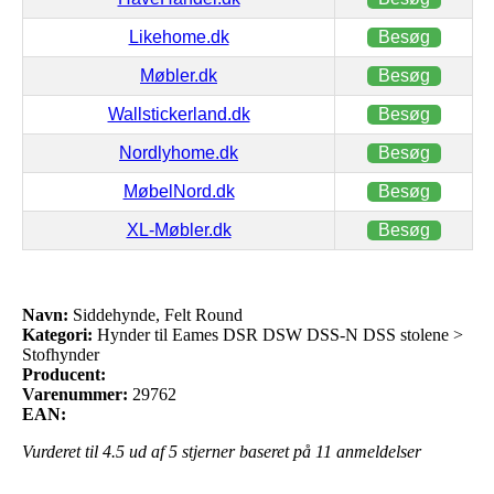
Likehome.dk
Besøg
Møbler.dk
Besøg
Wallstickerland.dk
Besøg
Nordlyhome.dk
Besøg
MøbelNord.dk
Besøg
XL-Møbler.dk
Besøg
Navn:
Siddehynde, Felt Round
Kategori:
Hynder til Eames DSR DSW DSS-N DSS stolene >
Stofhynder
Producent:
Varenummer:
29762
EAN:
Vurderet til
4.5
ud af 5 stjerner baseret på
11
anmeldelser