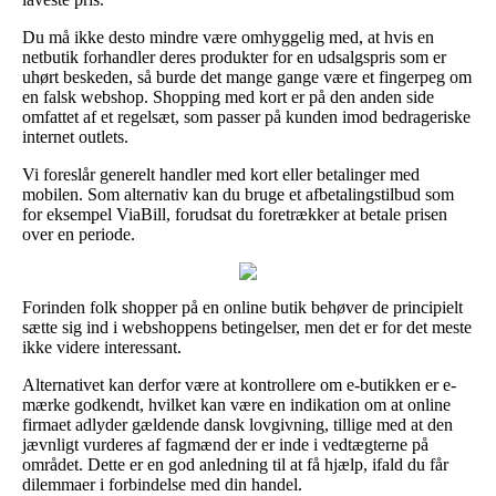
Du må ikke desto mindre være omhyggelig med, at hvis en
netbutik forhandler deres produkter for en udsalgspris som er
uhørt beskeden, så burde det mange gange være et fingerpeg om
en falsk webshop. Shopping med kort er på den anden side
omfattet af et regelsæt, som passer på kunden imod bedrageriske
internet outlets.
Vi foreslår generelt handler med kort eller betalinger med
mobilen. Som alternativ kan du bruge et afbetalingstilbud som
for eksempel ViaBill, forudsat du foretrækker at betale prisen
over en periode.
Forinden folk shopper på en online butik behøver de principielt
sætte sig ind i webshoppens betingelser, men det er for det meste
ikke videre interessant.
Alternativet kan derfor være at kontrollere om e-butikken er e-
mærke godkendt, hvilket kan være en indikation om at online
firmaet adlyder gældende dansk lovgivning, tillige med at den
jævnligt vurderes af fagmænd der er inde i vedtægterne på
området. Dette er en god anledning til at få hjælp, ifald du får
dilemmaer i forbindelse med din handel.