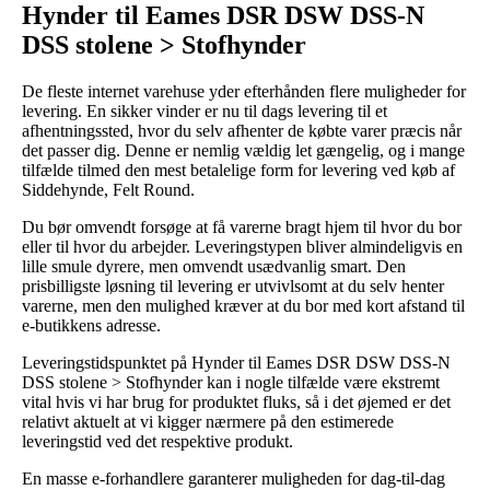
Hynder til Eames DSR DSW DSS-N
DSS stolene > Stofhynder
De fleste internet varehuse yder efterhånden flere muligheder for
levering. En sikker vinder er nu til dags levering til et
afhentningssted, hvor du selv afhenter de købte varer præcis når
det passer dig. Denne er nemlig vældig let gængelig, og i mange
tilfælde tilmed den mest betalelige form for levering ved køb af
Siddehynde, Felt Round.
Du bør omvendt forsøge at få varerne bragt hjem til hvor du bor
eller til hvor du arbejder. Leveringstypen bliver almindeligvis en
lille smule dyrere, men omvendt usædvanlig smart. Den
prisbilligste løsning til levering er utvivlsomt at du selv henter
varerne, men den mulighed kræver at du bor med kort afstand til
e-butikkens adresse.
Leveringstidspunktet på Hynder til Eames DSR DSW DSS-N
DSS stolene > Stofhynder kan i nogle tilfælde være ekstremt
vital hvis vi har brug for produktet fluks, så i det øjemed er det
relativt aktuelt at vi kigger nærmere på den estimerede
leveringstid ved det respektive produkt.
En masse e-forhandlere garanterer muligheden for dag-til-dag