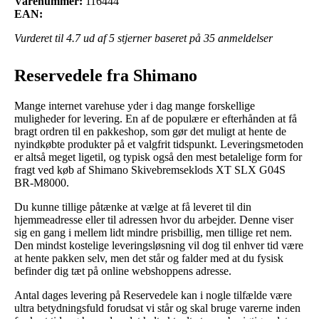
Varenummer:
116444
EAN:
Vurderet til
4.7
ud af 5 stjerner baseret på
35
anmeldelser
Reservedele fra Shimano
Mange internet varehuse yder i dag mange forskellige
muligheder for levering. En af de populære er efterhånden at få
bragt ordren til en pakkeshop, som gør det muligt at hente de
nyindkøbte produkter på et valgfrit tidspunkt. Leveringsmetoden
er altså meget ligetil, og typisk også den mest betalelige form for
fragt ved køb af Shimano Skivebremseklods XT SLX G04S
BR-M8000.
Du kunne tillige påtænke at vælge at få leveret til din
hjemmeadresse eller til adressen hvor du arbejder. Denne viser
sig en gang i mellem lidt mindre prisbillig, men tillige ret nem.
Den mindst kostelige leveringsløsning vil dog til enhver tid være
at hente pakken selv, men det står og falder med at du fysisk
befinder dig tæt på online webshoppens adresse.
Antal dages levering på Reservedele kan i nogle tilfælde være
ultra betydningsfuld forudsat vi står og skal bruge varerne inden