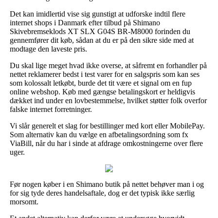
Det kan imidlertid vise sig gunstigt at udforske indtil flere
internet shops i Danmark efter tilbud på Shimano
Skivebremseklods XT SLX G04S BR-M8000 forinden du
gennemfører dit køb, sådan at du er på den sikre side med at
modtage den laveste pris.
Du skal lige meget hvad ikke overse, at såfremt en forhandler på
nettet reklamerer bedst i test varer for en salgspris som kan ses
som kolossalt letkøbt, burde det tit være et signal om en fup
online webshop. Køb med gængse betalingskort er heldigvis
dækket ind under en lovbestemmelse, hvilket støtter folk overfor
falske internet forretninger.
Vi slår generelt et slag for bestillinger med kort eller MobilePay.
Som alternativ kan du vælge en afbetalingsordning som fx
ViaBill, når du har i sinde at afdrage omkostningerne over flere
uger.
Før nogen køber i en Shimano butik på nettet behøver man i og
for sig tyde deres handelsaftale, dog er det typisk ikke særlig
morsomt.