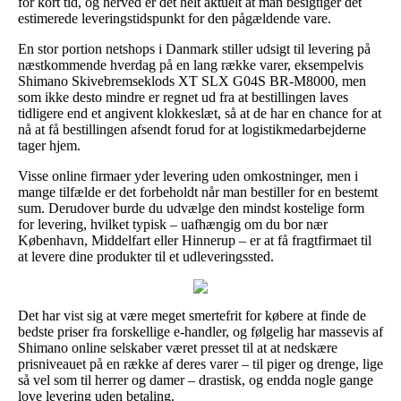
for kort tid, og herved er det helt aktuelt at man besigtiger det
estimerede leveringstidspunkt for den pågældende vare.
En stor portion netshops i Danmark stiller udsigt til levering på
næstkommende hverdag på en lang række varer, eksempelvis
Shimano Skivebremseklods XT SLX G04S BR-M8000, men
som ikke desto mindre er regnet ud fra at bestillingen laves
tidligere end et angivent klokkeslæt, så at de har en chance for at
nå at få bestillingen afsendt forud for at logistikmedarbejderne
tager hjem.
Visse online firmaer yder levering uden omkostninger, men i
mange tilfælde er det forbeholdt når man bestiller for en bestemt
sum. Derudover burde du udvælge den mindst kostelige form
for levering, hvilket typisk – uafhængig om du bor nær
København, Middelfart eller Hinnerup – er at få fragtfirmaet til
at levere dine produkter til et udleveringssted.
Det har vist sig at være meget smertefrit for købere at finde de
bedste priser fra forskellige e-handler, og følgelig har massevis af
Shimano online selskaber været presset til at at nedskære
prisniveauet på en række af deres varer – til piger og drenge, lige
så vel som til herrer og damer – drastisk, og endda nogle gange
love levering uden betaling.