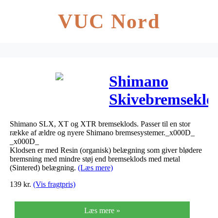
VUC Nord
Shimano
Skivebremseklo
XT SLX G04S
Shimano SLX, XT og XTR bremseklods. Passer til en stor
BR-M8000
række af ældre og nyere Shimano bremsesystemer._x000D_
_x000D_
Klodsen er med Resin (organisk) belægning som giver blødere
bremsning med mindre støj end bremseklods med metal
(Sintered) belægning.
(Læs mere)
139
kr.
(Vis fragtpris)
Læs mere »