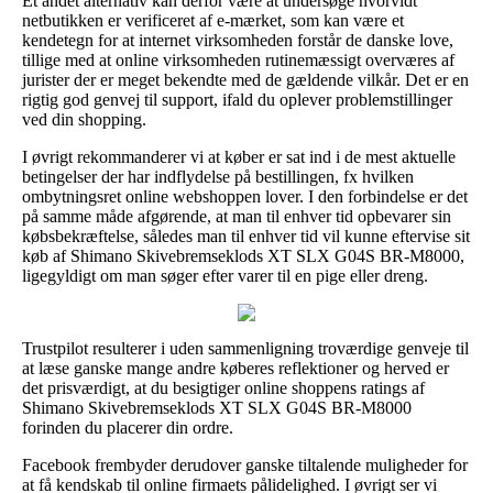
Et andet alternativ kan derfor være at undersøge hvorvidt
netbutikken er verificeret af e-mærket, som kan være et
kendetegn for at internet virksomheden forstår de danske love,
tillige med at online virksomheden rutinemæssigt overværes af
jurister der er meget bekendte med de gældende vilkår. Det er en
rigtig god genvej til support, ifald du oplever problemstillinger
ved din shopping.
I øvrigt rekommanderer vi at køber er sat ind i de mest aktuelle
betingelser der har indflydelse på bestillingen, fx hvilken
ombytningsret online webshoppen lover. I den forbindelse er det
på samme måde afgørende, at man til enhver tid opbevarer sin
købsbekræftelse, således man til enhver tid vil kunne eftervise sit
køb af Shimano Skivebremseklods XT SLX G04S BR-M8000,
ligegyldigt om man søger efter varer til en pige eller dreng.
Trustpilot resulterer i uden sammenligning troværdige genveje til
at læse ganske mange andre køberes reflektioner og herved er
det prisværdigt, at du besigtiger online shoppens ratings af
Shimano Skivebremseklods XT SLX G04S BR-M8000
forinden du placerer din ordre.
Facebook frembyder derudover ganske tiltalende muligheder for
at få kendskab til online firmaets pålidelighed. I øvrigt ser vi