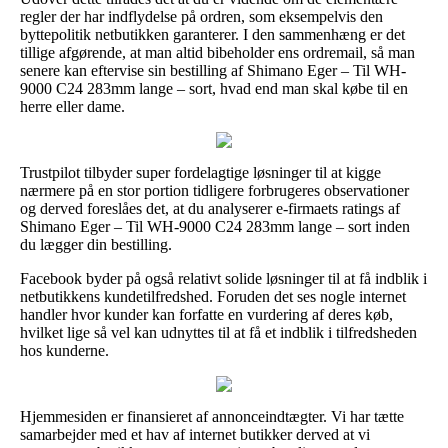
regler der har indflydelse på ordren, som eksempelvis den
byttepolitik netbutikken garanterer. I den sammenhæng er det
tillige afgørende, at man altid bibeholder ens ordremail, så man
senere kan eftervise sin bestilling af Shimano Eger – Til WH-
9000 C24 283mm lange – sort, hvad end man skal købe til en
herre eller dame.
Trustpilot tilbyder super fordelagtige løsninger til at kigge
nærmere på en stor portion tidligere forbrugeres observationer
og derved foreslåes det, at du analyserer e-firmaets ratings af
Shimano Eger – Til WH-9000 C24 283mm lange – sort inden
du lægger din bestilling.
Facebook byder på også relativt solide løsninger til at få indblik i
netbutikkens kundetilfredshed. Foruden det ses nogle internet
handler hvor kunder kan forfatte en vurdering af deres køb,
hvilket lige så vel kan udnyttes til at få et indblik i tilfredsheden
hos kunderne.
Hjemmesiden er finansieret af annonceindtægter. Vi har tætte
samarbejder med et hav af internet butikker derved at vi