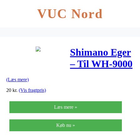
VUC Nord
Shimano Eger
– Til WH-9000
C24 283mm
(Læs mere)
lange – sort
20
kr.
(Vis fragtpris)
Læs mere »
Køb nu »