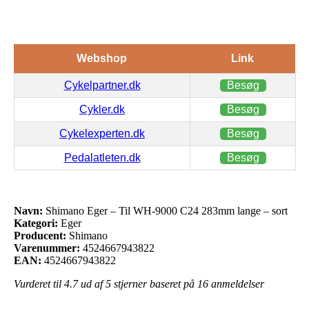
Webshop
Link
Cykelpartner.dk
Besøg
Cykler.dk
Besøg
Cykelexperten.dk
Besøg
Pedalatleten.dk
Besøg
Navn:
Shimano Eger – Til WH-9000 C24 283mm lange – sort
Kategori:
Eger
Producent:
Shimano
Varenummer:
4524667943822
EAN:
4524667943822
Vurderet til
4.7
ud af 5 stjerner baseret på
16
anmeldelser