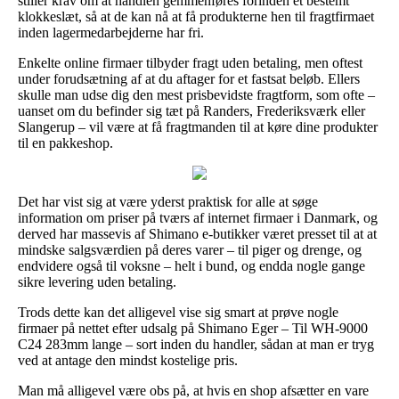
stiller krav om at handlen gemmenføres forinden et bestemt
klokkeslæt, så at de kan nå at få produkterne hen til fragtfirmaet
inden lagermedarbejderne har fri.
Enkelte online firmaer tilbyder fragt uden betaling, men oftest
under forudsætning af at du aftager for et fastsat beløb. Ellers
skulle man udse dig den mest prisbevidste fragtform, som ofte –
uanset om du befinder sig tæt på Randers, Frederiksværk eller
Slangerup – vil være at få fragtmanden til at køre dine produkter
til en pakkeshop.
Det har vist sig at være yderst praktisk for alle at søge
information om priser på tværs af internet firmaer i Danmark, og
derved har massevis af Shimano e-butikker været presset til at at
mindske salgsværdien på deres varer – til piger og drenge, og
endvidere også til voksne – helt i bund, og endda nogle gange
sikre levering uden betaling.
Trods dette kan det alligevel vise sig smart at prøve nogle
firmaer på nettet efter udsalg på Shimano Eger – Til WH-9000
C24 283mm lange – sort inden du handler, sådan at man er tryg
ved at antage den mindst kostelige pris.
Man må alligevel være obs på, at hvis en shop afsætter en vare