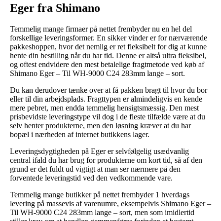
Eger fra Shimano
Temmelig mange firmaer på nettet frembyder nu en hel del
forskellige leveringsformer. En sikker vinder er for nærværende
pakkeshoppen, hvor det nemlig er ret fleksibelt for dig at kunne
hente din bestilling når du har tid. Denne er altså ultra fleksibel,
og oftest endvidere den mest betalelige fragtmetode ved køb af
Shimano Eger – Til WH-9000 C24 283mm lange – sort.
Du kan derudover tænke over at få pakken bragt til hvor du bor
eller til din arbejdsplads. Fragttypen er almindeligvis en kende
mere pebret, men endda temmelig hensigtsmæssig. Den mest
prisbevidste leveringstype vil dog i de fleste tilfælde være at du
selv henter produkterne, men den løsning kræver at du har
bopæl i nærheden af internet butikkens lager.
Leveringsdygtigheden på Eger er selvfølgelig usædvanlig
central ifald du har brug for produkterne om kort tid, så af den
grund er det fuldt ud vigtigt at man ser nærmere på den
forventede leveringstid ved den vedkommende vare.
Temmelig mange butikker på nettet frembyder 1 hverdags
levering på massevis af varenumre, eksempelvis Shimano Eger –
Til WH-9000 C24 283mm lange – sort, men som imidlertid