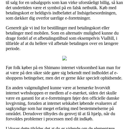
til salg for en udsalgspris som kan virke uforståeligt billig, så kan
det undertiden være et symbol på en falsk netbutik. Køb med
betalingskort er heldigvis indbefattet af Indsigelsesordningen,
som dækker dig overfor uærlige e-forretninger.
Generelt går vi ind for bestillinger med betalingskort eller
betalinger med mobilen. Som en alternativ mulighed kunne du
drage fordel af et afbetalingstilbud som eksempelvis ViaBill, i
tilfælde af at du hellere vil afbetale betalingen over en længere
periode.
Før folk køber på en Shimano internet virksomhed kan man for
at være på den sikre side gøre sig bekendt med indholdet af e-
shoppens betingelser, men det er gerne ikke specielt ophidsende.
En anden valgmulighed kunne være at bemærke hvorvidt
internet webshoppen er medlem af e-mærket, siden det skulle
være en garanti for at e-forretningen føjer den officielle danske
lovgivning, foruden at internet selskabet løbende evalueres af
sagkyndige som har meget erfaring med bestemmelserne på
området. Derudover tilbydes du genvej til at få hjælp, når du
forvoldes problemer i processen med dit indkøb.
Udover dette tilrådes det at du er vidende om de elementære