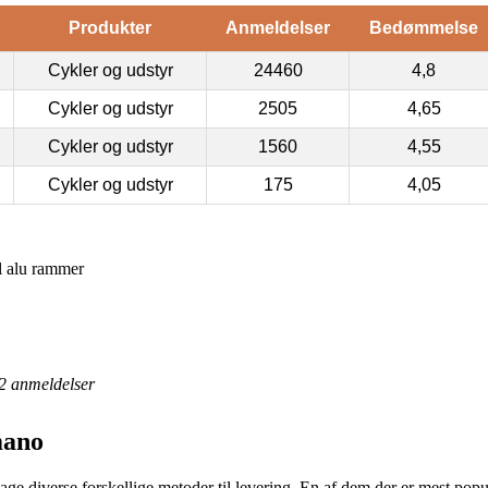
Produkter
Anmeldelser
Bedømmelse
Cykler og udstyr
24460
4,8
Cykler og udstyr
2505
4,65
Cykler og udstyr
1560
4,55
Cykler og udstyr
175
4,05
 alu rammer
2
anmeldelser
mano
age diverse forskellige metoder til levering. En af dem der er mest populær