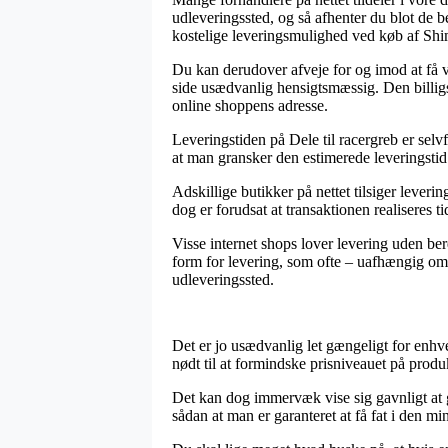
udleveringssted, og så afhenter du blot de b
kostelige leveringsmulighed ved køb af Sh
Du kan derudover afveje for og imod at få var
side usædvanlig hensigtsmæssig. Den billigst
online shoppens adresse.
Leveringstiden på Dele til racergreb er selv
at man gransker den estimerede leveringstid
Adskillige butikker på nettet tilsiger leve
dog er forudsat at transaktionen realiseres ti
Visse internet shops lover levering uden ber
form for levering, som ofte – uafhængig om 
udleveringssted.
Det er jo usædvanlig let gængeligt for enhve
nødt til at formindske prisniveauet på produ
Det kan dog immervæk vise sig gavnligt at 
sådan at man er garanteret at få fat i den min