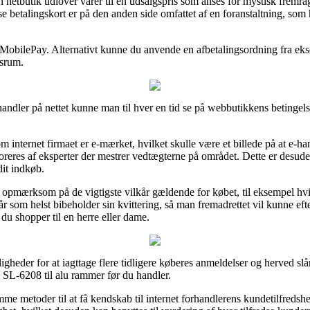
n netbutik udlover varer til en udsalgspris som anses for mystisk fremra
betalingskort er på den anden side omfattet af en foranstaltning, som 
 MobilePay. Alternativt kunne du anvende en afbetalingsordning fra eksem
dsrum.
andler på nettet kunne man til hver en tid se på webbutikkens betingels
internet firmaet er e-mærket, hvilket skulle være et billede på at e-h
oreres af eksperter der mestrer vedtægterne på området. Dette er desuden
dit indkøb.
r opmærksom på de vigtigste vilkår gældende for købet, til eksempel hvil
 når som helst bibeholder sin kvittering, så man fremadrettet vil kunne 
du shopper til en herre eller dame.
ligheder for at iagttage flere tidligere køberes anmeldelser og herved slå
 SL-6208 til alu rammer før du handler.
 metoder til at få kendskab til internet forhandlerens kundetilfredshe