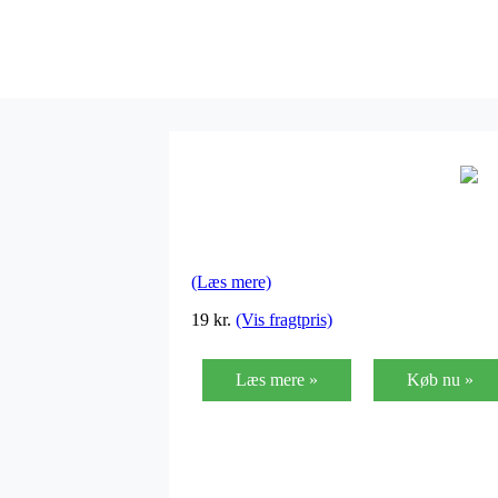
(Læs mere)
19
kr.
(Vis fragtpris)
Læs mere »
Køb nu »