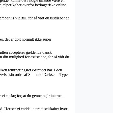
gende, kunne det i nogle tilfælde være en
hjælper køber overfor bedrageriske online
pelvis ViaBill, for så vidt du tilstræber at
er, det er dog normalt ikke super
andlen accepterer gældende dansk
 din mulighed for assistance, for så vidt du
ken returneringsret e-firmaet har. I den
eftervise sin ordre af Shimano Dæksel – Type
r vi et slag for, at du gennemgår internet
d. Her ser vi endda internet selskaber hvor