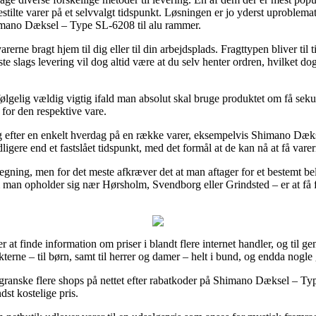
estilte varer på et selvvalgt tidspunkt. Løsningen er jo yderst uproble
imano Dæksel – Type SL-6208 til alu rammer.
erne bragt hjem til dig eller til din arbejdsplads. Fragttypen bliver til
e slags levering vil dog altid være at du selv henter ordren, hvilket dog
følgelig vældig vigtig ifald man absolut skal bruge produktet om få sekun
 for den respektive vare.
ring efter en enkelt hverdag på en række varer, eksempelvis Shimano Dæk
dligere end et fastslået tidspunkt, med det formål at de kan nå at få varern
egning, men for det meste afkræver det at man aftager for et bestemt bel
man opholder sig nær Hørsholm, Svendborg eller Grindsted – er at få fr
r at finde information om priser i blandt flere internet handler, og til 
kterne – til børn, samt til herrer og damer – helt i bund, og endda nogle
granske flere shops på nettet efter rabatkoder på Shimano Dæksel – Ty
dst kostelige pris.