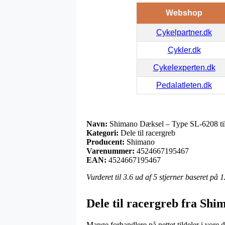
Webshop
Cykelpartner.dk
Cykler.dk
Cykelexperten.dk
Pedalatleten.dk
Navn:
Shimano Dæksel – Type SL-6208 til
Kategori:
Dele til racergreb
Producent:
Shimano
Varenummer:
4524667195467
EAN:
4524667195467
Vurderet til
3.6
ud af 5 stjerner baseret på
1
Dele til racergreb fra Shi
Mange forhandlere på nettet tildeler i vore d