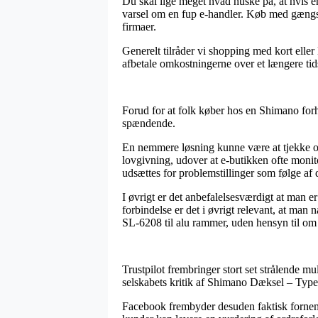
Du skal lige meget hvad huske på, at hvis e
varsel om en fup e-handler. Køb med gængse 
firmaer.
Generelt tilråder vi shopping med kort eller
afbetale omkostningerne over et længere ti
Forud for at folk køber hos en Shimano forh
spændende.
En nemmere løsning kunne være at tjekke om 
lovgivning, udover at e-butikken ofte monit
udsættes for problemstillinger som følge af 
I øvrigt er det anbefalelsesværdigt at man e
forbindelse er det i øvrigt relevant, at man
SL-6208 til alu rammer, uden hensyn til om 
Trustpilot frembringer stort set strålende mu
selskabets kritik af Shimano Dæksel – Type
Facebook frembyder desuden faktisk fornemme