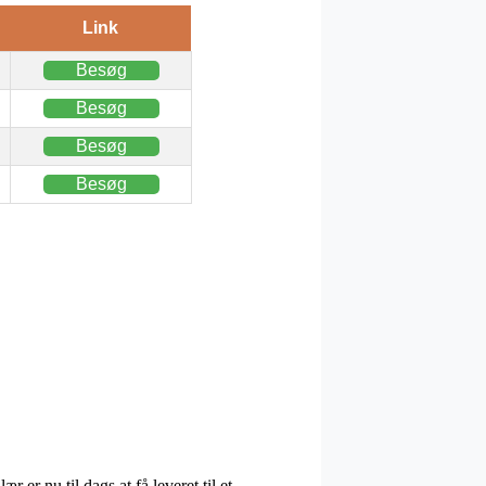
Link
Besøg
Besøg
Besøg
Besøg
 er nu til dags at få leveret til et