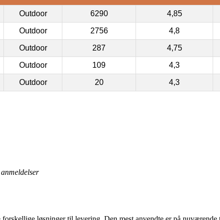
Outdoor
6290
4,85
Outdoor
2756
4,8
Outdoor
287
4,75
Outdoor
109
4,3
Outdoor
20
4,3
anmeldelser
 forskellige løsninger til levering. Den mest anvendte er på nuværende t