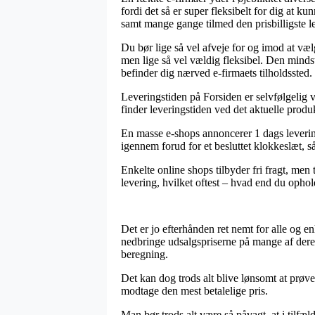
fordi det så er super fleksibelt for dig at k
samt mange gange tilmed den prisbilligst
Du bør lige så vel afveje for og imod at vælg
men lige så vel vældig fleksibel. Den mindst
befinder dig nærved e-firmaets tilholdssted.
Leveringstiden på Forsiden er selvfølgelig vi
finder leveringstiden ved det aktuelle produ
En masse e-shops annoncerer 1 dags leverin
igennem forud for et besluttet klokkeslæt, så
Enkelte online shops tilbyder fri fragt, men
levering, hvilket oftest – hvad end du ophold
Det er jo efterhånden ret nemt for alle og en
nedbringe udsalgspriserne på mange af deres
beregning.
Det kan dog trods alt blive lønsomt at prø
modtage den mest betalelige pris.
Man bør trods alt være så påvagt, at i tilfæl