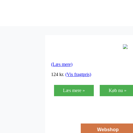
(Læs mere)
124
kr.
(Vis fragtpris)
Læs mere »
Køb nu »
Webshop