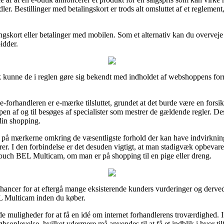
er. Bestillinger med betalingskort er trods alt omsluttet af et reglemen
ingskort eller betalinger med mobilen. Som et alternativ kan du overveje
bidder.
 kunne de i reglen gøre sig bekendt med indholdet af webshoppens forre
-forhandleren er e-mærke tilsluttet, grundet at det burde være en forsi
pen af og til besøges af specialister som mestrer de gældende regler. Des
din shopping.
ppe på mærkerne omkring de væsentligste forhold der kan have indvirknin
krer. I den forbindelse er det desuden vigtigt, at man stadigvæk opbevare
ch BEL Multicam, om man er på shopping til en pige eller dreng.
e chancer for at eftergå mange eksisterende kunders vurderinger og derved
L Multicam inden du køber.
 muligheder for at få en idé om internet forhandlerens troværdighed. I 
bsoplevelse, hvilket ydermere må anvendes til at få et indblik i hvor til