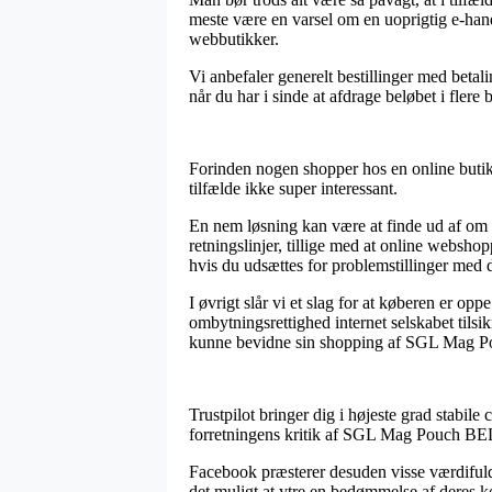
meste være en varsel om en uoprigtig e-handl
webbutikker.
Vi anbefaler generelt bestillinger med betal
når du har i sinde at afdrage beløbet i flere 
Forinden nogen shopper hos en online butik
tilfælde ikke super interessant.
En nem løsning kan være at finde ud af om e
retningslinjer, tillige med at online webshop
hvis du udsættes for problemstillinger med 
I øvrigt slår vi et slag for at køberen er o
ombytningsrettighed internet selskabet tilsi
kunne bevidne sin shopping af SGL Mag Pou
Trustpilot bringer dig i højeste grad stabil
forretningens kritik af SGL Mag Pouch BE
Facebook præsterer desuden visse værdifulde
det muligt at ytre en bedømmelse af deres kø