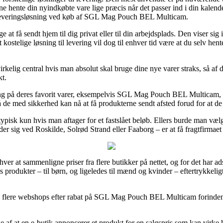
unne hente din nyindkøbte vare lige præcis når det passer ind i din kalend
e leveringsløsning ved køb af SGL Mag Pouch BEL Multicam.
e at få sendt hjem til dig privat eller til din arbejdsplads. Den viser sig
 kostelige løsning til levering vil dog til enhver tid være at du selv he
rkelig central hvis man absolut skal bruge dine nye varer straks, så af de
kt.
g på deres favorit varer, eksempelvis SGL Mag Pouch BEL Multicam, so
 de med sikkerhed kan nå at få produkterne sendt afsted forud for at de l
 typisk kun hvis man aftager for et fastslået beløb. Ellers burde man væ
er sig ved Roskilde, Solrød Strand eller Faaborg – er at få fragtfirmaet ti
hver at sammenligne priser fra flere butikker på nettet, og for det har ad
 produkter – til børn, og ligeledes til mænd og kvinder – eftertrykkeli
ve flere webshops efter rabat på SGL Mag Pouch BEL Multicam forinden d
de af at en e-butik annoncerer et produkt for en salgspris som kan virke he