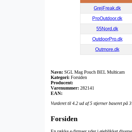
GrejFreak.dk
ProOutdoor.dk
55Nord.dk
OutdoorPro.dk
Outmore.dk
Navn:
SGL Mag Pouch BEL Multicam
Kategori:
Forsiden
Producent:
Varenummer:
282141
EAN:
Vurderet til
4.2
ud af 5 stjerner baseret på
3
Forsiden
En række e-firmaer yder i øjeblikket diverse