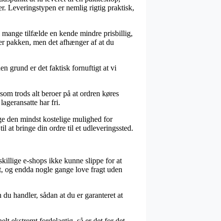
er. Leveringstypen er nemlig rigtig praktisk,
 i mange tilfælde en kende mindre prisbillig,
nter pakken, men det afhænger af at du
n grund er det faktisk fornuftigt at vi
m trods alt beroer på at ordren køres
ageransatte har fri.
lge den mindst kostelige mulighed for
l at bringe din ordre til et udleveringssted.
skillige e-shops ikke kunne slippe for at
gt, og endda nogle gange love fragt uden
u handler, sådan at du er garanteret at
lt ekstremt fordelagtig, så er det for det