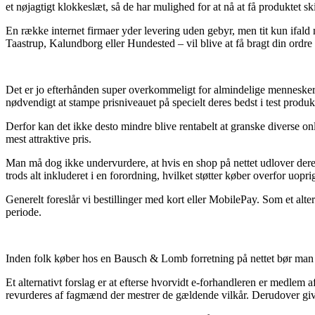
et nøjagtigt klokkeslæt, så de har mulighed for at nå at få produktet sk
En række internet firmaer yder levering uden gebyr, men tit kun ifald 
Taastrup, Kalundborg eller Hundested – vil blive at få bragt din ordre t
Det er jo efterhånden super overkommeligt for almindelige mennesker 
nødvendigt at stampe prisniveauet på specielt deres bedst i test produ
Derfor kan det ikke desto mindre blive rentabelt at granske diverse on
mest attraktive pris.
Man må dog ikke undervurdere, at hvis en shop på nettet udlover deres 
trods alt inkluderet i en forordning, hvilket støtter køber overfor uopri
Generelt foreslår vi bestillinger med kort eller MobilePay. Som et alt
periode.
Inden folk køber hos en Bausch & Lomb forretning på nettet bør man i
Et alternativt forslag er at efterse hvorvidt e-forhandleren er medle
revurderes af fagmænd der mestrer de gældende vilkår. Derudover giver d