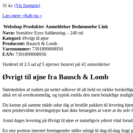
31
kr.
(Vis fragtpris)
Læs mere »
Køb nu »
Webshop
Produkter
Anmeldelser
Bedømmelse
Link
Navn:
Sensitive Eyes Saltløsning – 240 ml
Kategori:
Øvrigt til øjne
Producent:
Bausch & Lomb
Varenummer:
7391899008950
EAN:
7391899008950
Vurderet til
3.5
ud af 5 stjerner baseret på
42
anmeldelser
Øvrigt til øjne fra Bausch & Lomb
Størstedelen af outlets på nettet udlover til alt held en række forskell
altså ret så overkommelig, og typisk endda den mest betalelige muligh
Du kunne på samme måde udse dig at bestille pakken til levering hjem t
mest prisbevidste leveringstype kan ikke benægtes at være at du selv
Antal dages levering på Øvrigt til øjne er naturligvis yderst vital foru
En stor portion internet foretagender stiller udsigt til dag-til-dag fr