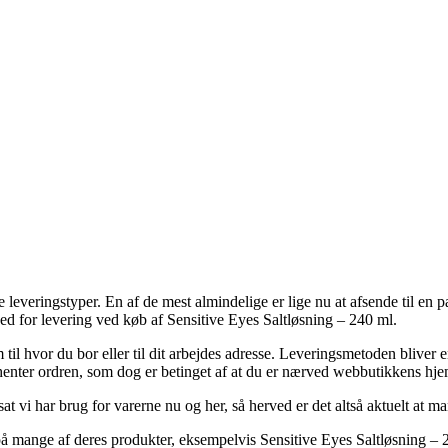
ige leveringstyper. En af de mest almindelige er lige nu at afsende til e
ed for levering ved køb af Sensitive Eyes Saltløsning – 240 ml.
il hvor du bor eller til dit arbejdes adresse. Leveringsmetoden bliver 
 henter ordren, som dog er betinget af at du er nærved webbutikkens hje
dsat vi har brug for varerne nu og her, så herved er det altså aktuelt at 
agt på mange af deres produkter, eksempelvis Sensitive Eyes Saltløsning –