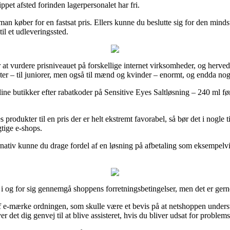
ippet afsted forinden lagerpersonalet har fri.
man køber for en fastsat pris. Ellers kunne du beslutte sig for den mind
il et udleveringssted.
at vurdere prisniveauet på forskellige internet virksomheder, og herv
kter – til juniorer, men også til mænd og kvinder – enormt, og endda no
line butikker efter rabatkoder på Sensitive Eyes Saltløsning – 240 ml f
produkter til en pris der er helt ekstremt favorabel, så bør det i nogle
gtige e-shops.
ernativ kunne du drage fordel af en løsning på afbetaling som eksempelvi
 og for sig gennemgå shoppens forretningsbetingelser, men det er gern
m af e-mærke ordningen, som skulle være et bevis på at netshoppen unde
et dig genvej til at blive assisteret, hvis du bliver udsat for problems