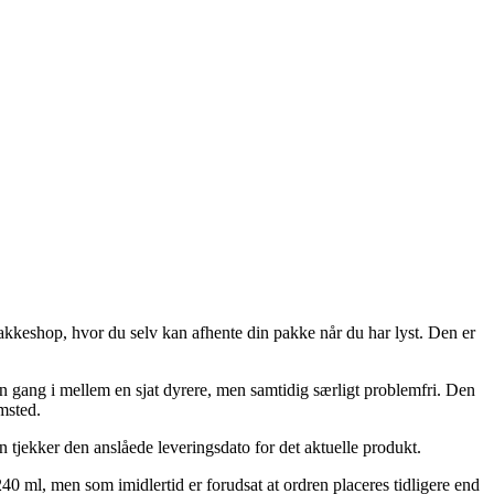
n pakkeshop, hvor du selv kan afhente din pakke når du har lyst. Den er
en gang i mellem en sjat dyrere, men samtidig særligt problemfri. Den
msted.
man tjekker den anslåede leveringsdato for det aktuelle produkt.
 240 ml, men som imidlertid er forudsat at ordren placeres tidligere end