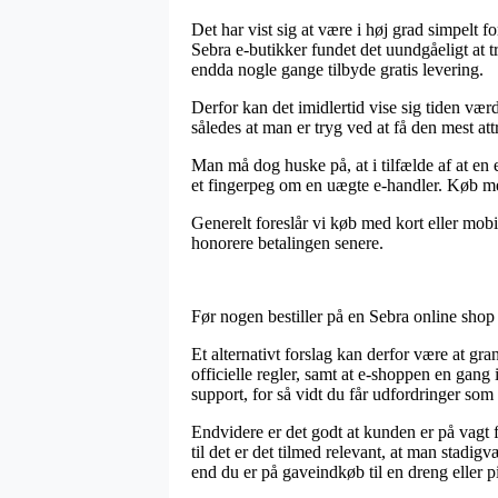
Det har vist sig at være i høj grad simpelt f
Sebra e-butikker fundet det uundgåeligt at t
endda nogle gange tilbyde gratis levering.
Derfor kan det imidlertid vise sig tiden vær
således at man er tryg ved at få den mest attr
Man må dog huske på, at i tilfælde af at en e
et fingerpeg om en uægte e-handler. Køb med
Generelt foreslår vi køb med kort eller mobi
honorere betalingen senere.
Før nogen bestiller på en Sebra online sho
Et alternativt forslag kan derfor være at gra
officielle regler, samt at e-shoppen en gan
support, for så vidt du får udfordringer som 
Endvidere er det godt at kunden er på vagt f
til det er det tilmed relevant, at man stad
end du er på gaveindkøb til en dreng eller p