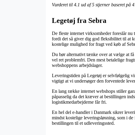
Vurderet til
4.1
ud af 5 stjerner baseret på
4
Legetøj fra Sebra
De fleste internet virksomheder foreslår nu 
fordi det så giver dig god fleksibilitet til 
kostelige mulighed for fragt ved køb af S
Du bør alternativt tænke over at vælge at få 
vel ret problemfri. Den mest betalelige frag
webshoppens arbejdslager.
Leveringstiden på Legetøj er selvfølgelig 
vigtigt at vi undersøger den forventede lev
En lang række internet webshops stiller g
påpasselig da det kræver at bestillingen ind
logistikmedarbejderne får fri.
En hel del e-handler i Danmark sikrer lever
mindst kostelige leveringsløsning, som i de 
bestillingen til et udleveringssted.