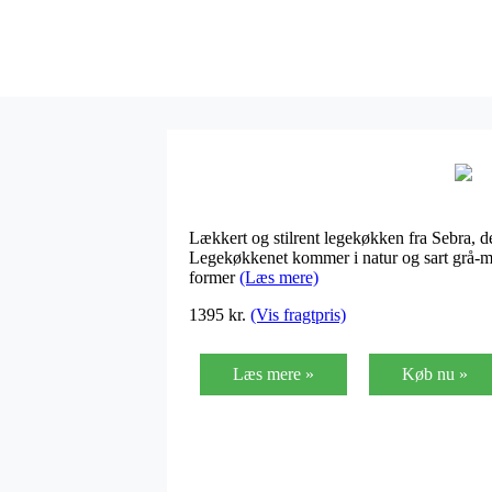
Lækkert og stilrent legekøkken fra Sebra, 
Legekøkkenet kommer i natur og sart grå-male
former
(Læs mere)
1395
kr.
(Vis fragtpris)
Læs mere »
Køb nu »