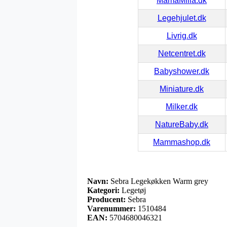
MamaMilla.dk
Legehjulet.dk
Livrig.dk
Netcentret.dk
Babyshower.dk
Miniature.dk
Milker.dk
NatureBaby.dk
Mammashop.dk
Navn:
Sebra Legekøkken Warm grey
Kategori:
Legetøj
Producent:
Sebra
Varenummer:
1510484
EAN:
5704680046321