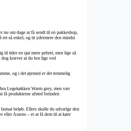
er nu om dage at få sendt til en pakkeshop,
så ret så enkel, og tit ydermere den mindst
g til tider en sjat mere pebret, men lige så
et dog kræver at du bor lige ved
samme, og i det øjemed er det temmelig
s Sebra Legekøkken Warm grey, men vær
at få produkterne afsted forinden
fastsat beløb. Ellers skulle du udvælge den
 eller Assens – er at få dem til at køre