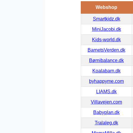
Webshop
Smartkidz.dk
MiniJacobi.dk
Kids-world.dk
BarnetsVerden.dk
Børnibalance.dk
Koalabarn.dk
byhappyme.com
LIAMS.dk
Villavejen.com
Babyplan.dk
Tralaleg.dk