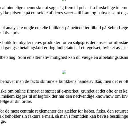
or almindelige mennesker at søge sig frem til priser fra forskellige inter
rykke priserne på en række af deres varer – til børn og babyer, samt også
d at analysere nogle enkelte butikker på nettet efter tilbud på Sebra Leg
aktive pris.
-butik frembyder deres produkter for en salgspris der anses for uforståel
 gængse betalingskort er dog indbefattet af et regelsæt, hvilket assist
lbetaling. Som en alternativ mulighed kan du vælge en afbetalingsløsning 
p behøver man de facto skimme e-butikkens handelsvilkår, men det er o
nske om online firmaet er støttet af e-mærket, grundet at det ofte er et k
g i mellem kigges til af fagfolk der har den nødvendige knowhow om lov
følge af din ordre.
or de mest centrale reglementer der gælder for købet, f.eks. den returret
igvæk beholder sin faktura e-mail, så man i fremtiden kan bevise bestil
ige.