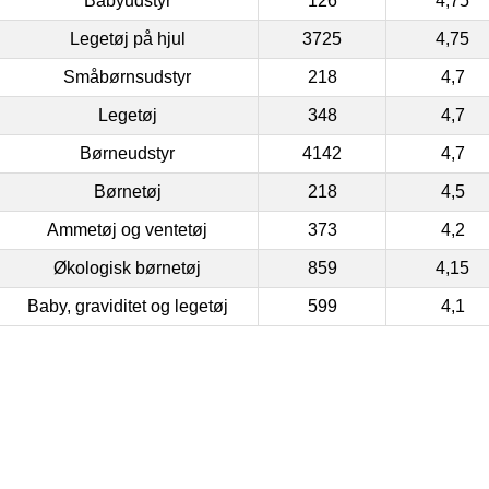
Babyudstyr
126
4,75
Legetøj på hjul
3725
4,75
Småbørnsudstyr
218
4,7
Legetøj
348
4,7
Børneudstyr
4142
4,7
Børnetøj
218
4,5
Ammetøj og ventetøj
373
4,2
Økologisk børnetøj
859
4,15
Baby, graviditet og legetøj
599
4,1