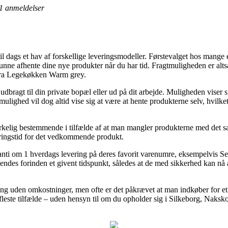
1
anmeldelser
til dags et hav af forskellige leveringsmodeller. Førstevalget hos mange 
at kunne afhente dine nye produkter når du har tid. Fragtmuligheden er alt
ebra Legekøkken Warm grey.
udbragt til din private bopæl eller ud på dit arbejde. Muligheden viser si
tmulighed vil dog altid vise sig at være at hente produkterne selv, hvilk
virkelig bestemmende i tilfælde af at man mangler produkterne med det 
eringstid for det vedkommende produkt.
aranti om 1 hverdags levering på deres favorit varenumre, eksempelvi
sendes forinden et givent tidspunkt, således at de med sikkerhed kan nå 
ing uden omkostninger, men ofte er det påkrævet at man indkøber for et 
fleste tilfælde – uden hensyn til om du opholder sig i Silkeborg, Nakskov