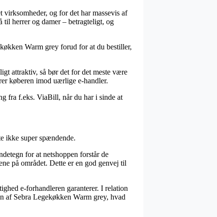
net virksomheder, og for det har massevis af
 til herrer og damer – betragteligt, og
ekøkken Warm grey forud for at du bestiller,
igt attraktiv, så bør det for det meste være
erer køberen imod uærlige e-handler.
fra f.eks. ViaBill, når du har i sinde at
fte ikke super spændende.
endetegn for at netshoppen forstår de
ene på området. Dette er en god genvej til
tighed e-forhandleren garanterer. I relation
lingen af Sebra Legekøkken Warm grey, hvad