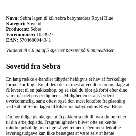
Navn:
Sebra lagen til kili/sebra babymadras Royal Blue
Kategori:
Sovetid
Producent:
Sebra
Varenummer:
1023927
EAN:
5704680044341
Vurderet til
4.8
ud af 5 stjerner baseret på
9
anmeldelser
Sovetid fra Sebra
En lang række e-handler tilbyder heldigvis et hav af forskellige
former for fragt. En af dem der er mest anvendt er nu om dage at
få leveret til en pakkeshop, og så skal du blot gå forbi efter dine
varer når det passer dig bedst. Muligheden er altså yderst
overkommelig, samt oftest også den mest letkøbte fragtløsning
ved køb af Sebra lagen til kili/sebra babymadras Royal Blue.
Du bør tillige planlægge at få pakken sendt til hvor du bor eller
til din arbejdsplads. Fragtmuligheden bliver ofte en kende
mindre prisbillig, men lige så vel ret nem. Den mest letkøbte
leveringsudgave kan ikke benægtes at være selv at hente