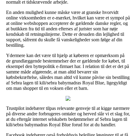
normalt et tidskrævende arbejde.
En anden mulighed kunne måske være at granske hvorvidt
online virksomheden er e-mærket, hvilket kan være et sympol på
at online webshoppen accepterer de gældende danske regler, og
at butikken fra tid til anden efterses af jurister som har nøje
kendskab til retningslinjerne. Dette er desuden din lejlighed til
support, såfremt du skulle få vanskeligheder som følge af din
bestilling.
Ydermere kan det være til hjælp at køberen er opmærksom på
de grundlæggende bestemmelser der er gældende for købet, til
eksempel den byttepolitik e-firmaet har. I relation til det er det på
samme måde afgørende, at man altid bevarer sin
købsbekræftelse, således man altid vil kunne påvise sin bestilling
af Sebra lagen til kili/sebra babymadras Royal Blue, ligegyldigt
om man shopper til en voksen eller et barn.
Trustpilot indebærer tilpas relevante genveje til at kigge nærmere
på diverse andre forbrugeres omtaler og herved slår vi et slag for,
at du eftergår internet selskabets bedømmelser af Sebra lagen til
kili/sebra babymadras Royal Blue forud for at du handler.
Facebook indebærer også forholdsvis belejlige løsninger til at få