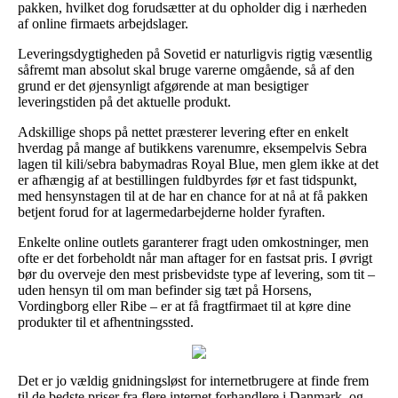
pakken, hvilket dog forudsætter at du opholder dig i nærheden
af online firmaets arbejdslager.
Leveringsdygtigheden på Sovetid er naturligvis rigtig væsentlig
såfremt man absolut skal bruge varerne omgående, så af den
grund er det øjensynligt afgørende at man besigtiger
leveringstiden på det aktuelle produkt.
Adskillige shops på nettet præsterer levering efter en enkelt
hverdag på mange af butikkens varenumre, eksempelvis Sebra
lagen til kili/sebra babymadras Royal Blue, men glem ikke at det
er afhængig af at bestillingen fuldbyrdes før et fast tidspunkt,
med hensynstagen til at de har en chance for at nå at få pakken
betjent forud for at lagermedarbejderne holder fyraften.
Enkelte online outlets garanterer fragt uden omkostninger, men
ofte er det forbeholdt når man aftager for en fastsat pris. I øvrigt
bør du overveje den mest prisbevidste type af levering, som tit –
uden hensyn til om man befinder sig tæt på Horsens,
Vordingborg eller Ribe – er at få fragtfirmaet til at køre dine
produkter til et afhentningssted.
Det er jo vældig gnidningsløst for internetbrugere at finde frem
til de bedste priser fra flere internet forhandlere i Danmark, og