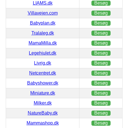
LIAMS.dk
Besøg
Villavejen.com
Besøg
Babyplan.dk
Besøg
Tralaleg.dk
Besøg
MamaMilla.dk
Besøg
Legehjulet.dk
Besøg
Livrig.dk
Besøg
Netcentret.dk
Besøg
Babyshower.dk
Besøg
Miniature.dk
Besøg
Milker.dk
Besøg
NatureBaby.dk
Besøg
Mammashop.dk
Besøg