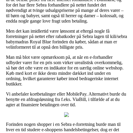
for det har flere Sebra forhandlere på nettet fundet det
nødvendigt at tvinge udsalgspriserne på mange af deres varer –
til børn og babyer, samt også til herrer og damer – kolossalt, og
endda nogle gange love fragt uden betaling.
Men det kan imidlertid være lønsomt at eftergå nogle få
forretninger på nettet efter rabatkoder på Sebra lagen til kili/sebra
babymadras Royal Blue forinden du køber, sådan at man er
velinformeret til at opnå den billigste pris.
Man må blot være opmærksom på, at når en e-forhandler
udbyder varer for en pris som virker urealistisk overkommelig,
så bør det ofte være en indikator for en uærlig online webshop.
Køb med kort er ikke desto mindre dækket ind under en
ordning, hvilket garanterer køber imod bedrageriske internet
butikker.
Vi anbefaler kortbetalinger eller MobilePay. Alternativt burde du
benytte en afdragsløsning fra f.eks. ViaBill, i tilfælde af at du
agter at finansiere betalingen over tid.
Forinden nogen shopper i en Sebra e-forretning burde man til
hver en tid studere e-shoppens handelsbetingelser, dog er det